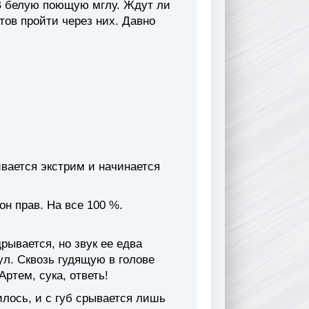
В белую поющую мглу. Ждут ли
отов пройти через них. Давно
ивается экстрим и начинается
он прав. На все 100 %.
рывается, но звук ее едва
ул. Сквозь гудящую в голове
ртем, сука, ответь!
илось, и с губ срывается лишь