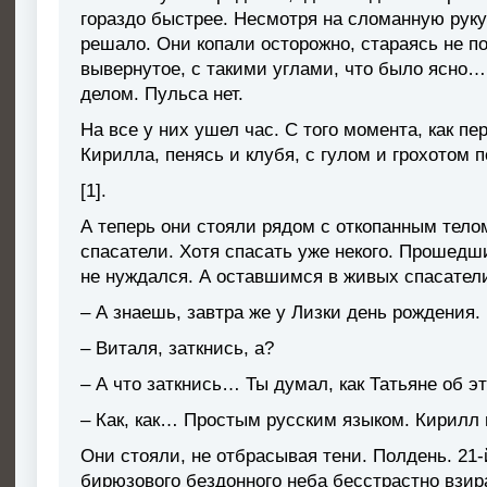
гораздо быстрее. Несмотря на сломанную руку
решало. Они копали осторожно, стараясь не п
вывернутое, с такими углами, что было ясн
делом. Пульса нет.
На все у них ушел час. С того момента, как п
Кирилла, пенясь и клубя, с гулом и грохотом 
[1].
А теперь они стояли рядом с откопанным тело
спасатели. Хотя спасать уже некого. Прошед
не нуждался. А оставшимся в живых спасатели
– А знаешь, завтра же у Лизки день рождения
– Виталя, заткнись, а?
– А что заткнись… Ты думал, как Татьяне об э
– Как, как… Простым русским языком. Кирилл п
Они стояли, не отбрасывая тени. Полдень. 21-
бирюзового бездонного неба бесстрастно взир