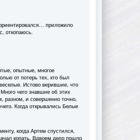
 сориентировался… приложило
с, откопаюсь.
ртые, опытные, многое
лью от потерь тех, кто был
веселые. Истово верившие, что
. Много чего знавшие об этих
м, разном, и совершенно точно,
ничего. Когда открывались Белые
менту, когда Артем спустился,
начал копать. Вдвоем дело пошло