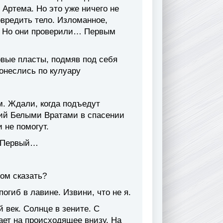
 Артема. Но это уже ничего не
овредить тело. Изломанное,
о… Но они проверили… Первым
ервые пласты, подмяв под себя
понеслись по кулуару
м. Ждали, когда подъедут
ший Белыми Вратами в спасении
 не помогут.
. Первый…
том сказать?
огиб в лавине. Извини, что не я.
й век. Солнце в зените. С
ает на происходящее внизу. На