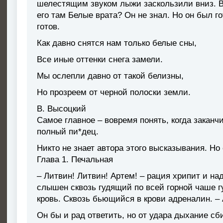
шелестящим звуком лыжи заскользили вниз. 
его там Белые врата? Он не знал. Но он был г
готов.
Как давно снятся нам только белые сны,
Все иные оттенки снега замели.
Мы ослепли давно от такой белизны,
Но прозреем от черной полоски земли.
В. Высоцкий
Самое главное – вовремя понять, когда заканч
полный пи*дец.
Никто не знает автора этого высказывания. Но 
Глава 1. Печальная
– Литвин! Литвин! Артем! – рация хрипит и над
слышен сквозь гудящий по всей горной чаше г
кровь. Сквозь бьющийся в крови адреналин. – А
Он бы и рад ответить, но от удара дыхание сб