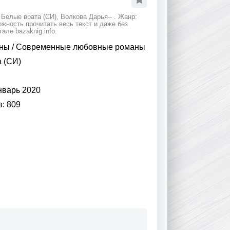
Белые врата (СИ), Волкова Дарья-- . Жанр:
ность прочитать весь текст и даже без
ле bazaknig.info.
ны
/
Современные любовные романы
 (СИ)
нварь 2020
в:
809