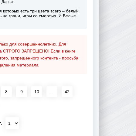
 Дарья
ля которых есть три цвета всего – белый
нь на грани, игры со смертью. И Белые
олько для совершеннолетних. Для
та
СТРОГО ЗАПРЕЩЕНО!
Если в книге
гого, запрещенного контента - просьба
даления материала
8
9
10
...
42
у: