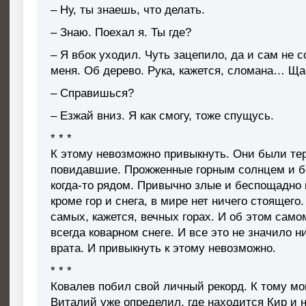
– Ну, ты знаешь, что делать.
– Знаю. Поехал я. Ты где?
– Я вбок уходил. Чуть зацепило, да и сам не
меня. Об дерево. Рука, кажется, сломана… Ща
– Справишься?
– Езжай вниз. Я как смогу, тоже спущусь.
* * *
К этому невозможно привыкнуть. Они были те
повидавшие. Прожженные горным солнцем и бо
когда-то рядом. Привычно злые и беспощадно 
кроме гор и снега, в мире нет ничего стоящего
самых, кажется, вечных горах. И об этом само
всегда коварном снеге. И все это не значило 
врата. И привыкнуть к этому невозможно.
* * *
Ковалев побил свой личный рекорд. К тому мо
Виталий уже определил, где находится Кир и 