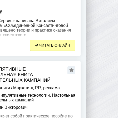
ий
 Сервис» написана Виталием
ем «Объединенной Консалтинговой
священо теории и практике оказания
г клиентского
ЧИТАТЬ ОНЛАЙН
УЛЯТИВНЫЕ
ЛЬНАЯ КНИГА
ТЕЛЬНЫХ КАМПАНИЙ
чники
/
Маркетинг, PR, реклама
ипулятивные технологии. Настольная
тельных кампаний
ин Викторович
ляет собой практическое пособие по