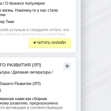
ра
/
О бизнесе популярно
 жизнь. Наконец-то у нас стало
ени
ер Тики
себя усталым и страдаете оттого, что
то причина кроется не в отсутствии
стве важных и неважных заданий,
ЧИТАТЬ ОНЛАЙН
ЕГО РАЗВИТИЯ (ЛП)
ьтура
/
Деловая литература
/
 Вашего Развития (ЛП)
.
уманная нами как сборник
ному развитию, предназначена
ется мотивация и соответствующая