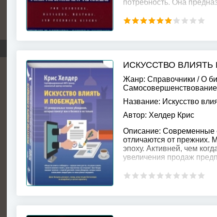
потребность. Она предна
ИСКУССТВО ВЛИЯТЬ
Жанр:
Справочники
/
О б
Самосовершенствование
Название:
Искусство влия
Автор:
Хелдер Крис
Описание:
Современные с
отличаются от прежних. 
эпоху. Активней, чем ког
увеличения продаж пред