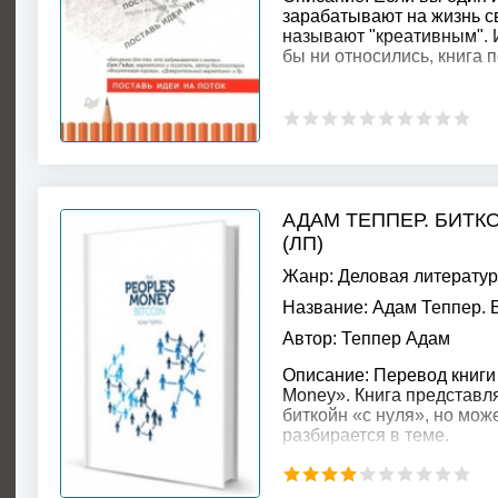
зарабатывают на жизнь с
называют "креативным". 
бы ни относились, книга 
АДАМ ТЕППЕР. БИТК
(ЛП)
Жанр:
Деловая литерату
Название:
Адам Теппер. Б
Автор:
Теппер Адам
Описание:
Перевод книги 
Money». Книга представл
биткойн «с нуля», но може
разбирается в теме.