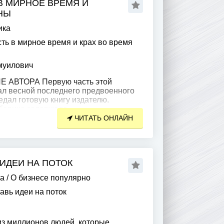
 В МИРНОЕ ВРЕМЯ И
НЫ
ика
сть в мирное время и крах во время
муилович
АВТОРА Первую часть этой
ал весной последнего предвоенного
редал готовую книгу издателю.
бериха задержала
ЧИТАТЬ ОНЛАЙН
 ИДЕИ НА ПОТОК
ра
/
О бизнесе популярно
авь идеи на поток
из миллионов людей, которые