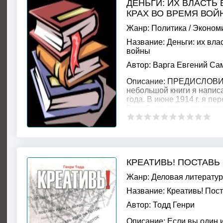
ДЕНЬГИ: ИХ ВЛАСТЬ
КРАХ ВО ВРЕМЯ ВОЙ
Жанр:
Политика
/
Эконом
Название:
Деньги: их вла
войны
Автор:
Варга Евгений Са
Описание:
ПРЕДИСЛОВИЕ 
небольшой книги я напис
года. В июне 1914 г. я пе
Всеобщая военная нераз
КРЕАТИВЬ! ПОСТАВЬ
Жанр:
Деловая литерату
Название:
Креативь! Пост
Автор:
Тодд Генри
Описание:
Если вы один 