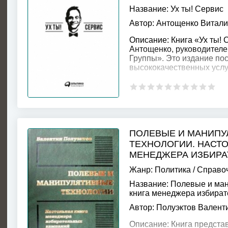
Название:
Ух ты! Сервис
Автор:
Антощенко Витал
Описание:
Книга «Ух ты!
Антощенко, руководител
Группы». Это издание по
высококачественных услу
ПОЛЕВЫЕ И МАНИП
ТЕХНОЛОГИИ. НАСТО
МЕНЕДЖЕРА ИЗБИРА
Жанр:
Политика
/
Справо
Название:
Полевые и ман
книга менеджера избира
Автор:
Полуэктов Валент
Описание:
Книга представ