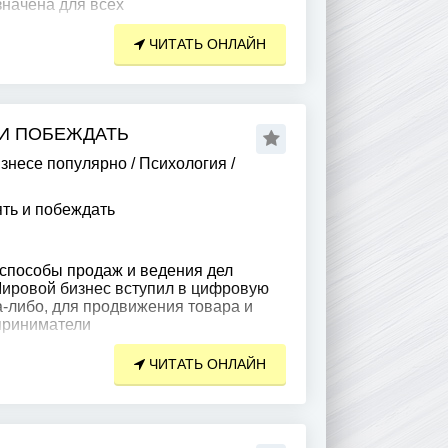
значена для всех
ЧИТАТЬ ОНЛАЙН
 И ПОБЕЖДАТЬ
изнесе популярно
/
Психология
/
ть и побеждать
пособы продаж и ведения дел
Мировой бизнес вступил в цифровую
да-либо, для продвижения товара и
приниматели
ЧИТАТЬ ОНЛАЙН