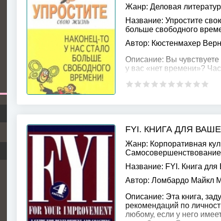
Жанр:
Деловая литерату
Название:
Упростите свою
больше свободного врем
Автор:
Кюстенмахер Верн
Описание:
Вы чувствуете 
у вас «нет времени»? Час
времени, а в том количе
которые постоянно
FYI. КНИГА ДЛЯ ВАШ
Жанр:
Корпоративная кул
Самосовершенствование
Название:
FYI. Книга для
Автор:
Ломбардо Майкл М
Описание:
Эта книга, зад
рекомендаций по личност
любому, если у него име