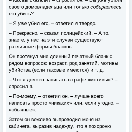
– Как вы сказали? – спросил он. – Вы
уже
убили
своего домовладельца или только
собираетесь
его убить?
– Я
уже
убил его, – ответил я твердо.
– Прекрасно, – сказал полицейский. – А то,
знаете, у нас на эти случаи существуют
различные формы бланков.
Он протянул мне длинный печатный бланк с
рядом вопросов: возраст, род занятий, мотивы
убийства (если таковые имеются) и т. д.
– Что я должен написать в графе «мотивы»? –
спросил я.
– По-моему, – ответил он, – лучше всего
написать просто «никаких» или, если угодно, –
«обычные».
Затем он вежливо выпроводил меня из
кабинета, выразив надежду, что я похороню