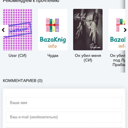
Рекомендуем к прочтению
Ussr (СИ)
Чудак
Он убил меня
Он убил 
(СИ)
под Луа
Прабан
КОММЕНТАРИЕВ (0)