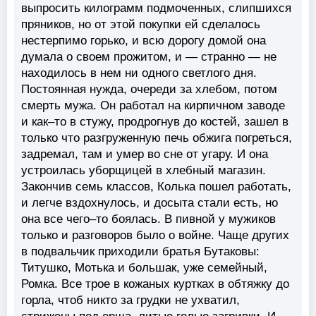
выпросить килограмм подмоченных, слипшихся
пряников, но от этой покупки ей сделалось
нестерпимо горько, и всю дорогу домой она
думала о своем прожитом, и — странно — не
находилось в нем ни одного светлого дня.
Постоянная нужда, очереди за хлебом, потом
смерть мужа. Oн работал на кирпичном заводе
и как–то в стужу, продрогнув до костей, зашел в
только что разгруженную печь обжига погреться,
задремал, там и умер во сне от угару. И она
устроилась уборщицей в хлебный магазин.
Закончив семь классов, Колька пошел работать,
и легче вздохнулось, и досыта стали есть, но
она все чего–то боялась. В пивной у мужиков
только и разговоров было о войне. Чаще других
в подвальчик приходили братья Бутаковы:
Титушко, Мотька и большак, уже семейный,
Ромка. Все трое в кожаных куртках в обтяжку до
горла, чтоб никто за грудки не ухватил,