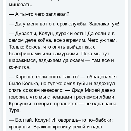
миновать.
— А ты–то чего заплакал?
— Да у меня вот он, срок службы. Заплакал уж!
— Дурак ты, Колун, дурак и есть! Да если и в
самом деле война, все загремим. Чего уж там.
Только боюсь, что опять выйдет как с
белофиннами или самураями. Пока мы тут
шаражимся, вздыхаем да охаем — там все и
кончится.
— Хорошо, если опять так–то! — обрадовался
было Колька, но тут же смял губы и вздохнул
опять совсем невесело: — Дядя Михей давно
говорил, что мы с немцами треснемся лбами.
Кровушки, говорит, прольется — не одна наша
Тура.
— Болтай, Колун! И говоришь–то по–бабски:
кровушки. Вражью кровину рекой и надо