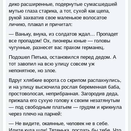
дико расширенные, подернутые сумасшедшей
мутью глаза старика, а тот, сухой как щепа,
рукой захватив свое маленькое волосатое
личико, плакал и причитал:
— Ваньку, внука, из солдатов ждал… Пропадет
все пропадом! Ох, пионеры юные — головы
чугунные, разнесет вас прахом германец.
Подошел Петька, остановился перед дедом. А
тот завопил на всю улицу совсем уж
непонятное, но злое.
Вдруг хлябкие ворота со скрипом распахнулись,
и на улицу выскочила рослая беременная баба,
простоволосая, неприбранная. Загородив деда,
прижала его сухую голову к своим незатянутым
— под свободным платьем — грудям и крикнула
через плечо на парней:
— Не видите, окаянные, человек не в себе.
Идите куда шли! Тятенька, поспать бы тебе. Что