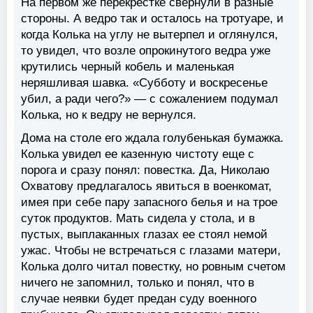
На первом же перекрестке свернули в разные
стороны. А ведро так и осталось на тротуаре, и
когда Колька на углу не вытерпел и оглянулся,
то увидел, что возле опрокинутого ведра уже
крутились черный кобель и маленькая
неряшливая шавка. «Субботу и воскресенье
убил, а ради чего?» — с сожалением подумал
Колька, но к ведру не вернулся.
Дома на столе его ждала голубенькая бумажка.
Колька увидел ее казенную чистоту еще с
порога и сразу понял: повестка. Да, Николаю
Охватову предлагалось явиться в военкомат,
имея при себе пару запасного белья и на трое
суток продуктов. Мать сидела у стола, и в
пустых, выплаканных глазах ее стоял немой
ужас. Чтобы не встречаться с глазами матери,
Колька долго читал повестку, но ровным счетом
ничего не запомнил, только и понял, что в
случае неявки будет предан суду военного