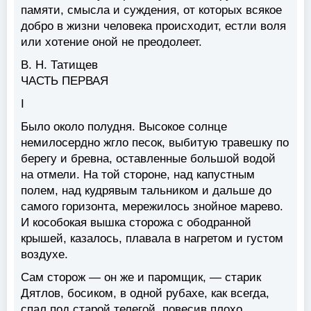
памяти, смысла и суждения, от которых всякое
добро в жизни человека происходит, естли воля
или хотение оной не преодолеет.
В. Н. Татищев
ЧАСТЬ ПЕРВАЯ
I
Было около полудня. Высокое солнце
немилосердно жгло песок, выбитую травешку по
берегу и бревна, оставленные большой водой
на отмели. На той стороне, над капустным
полем, над кудрявым тальником и дальше до
самого горизонта, мережилось знойное марево.
И кособокая вышка сторожа с ободранной
крышей, казалось, плавала в нагретом и густом
воздухе.
Сам сторож — он же и паромщик, — старик
Дятлов, босиком, в одной рубахе, как всегда,
спал под старой телегой, повесив плохо