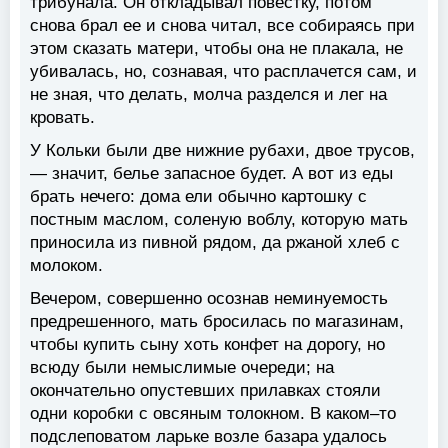
трибунала. Он откладывал повестку, потом
снова брал ее и снова читал, все собираясь при
этом сказать матери, чтобы она не плакала, не
убивалась, но, сознавая, что расплачется сам, и
не зная, что делать, молча разделся и лег на
кровать.
У Кольки были две нижние рубахи, двое трусов,
— значит, белье запасное будет. А вот из еды
брать нечего: дома ели обычно картошку с
постным маслом, соленую воблу, которую мать
приносила из пивной рядом, да ржаной хлеб с
молоком.
Вечером, совершенно осознав неминуемость
предрешенного, мать бросилась по магазинам,
чтобы купить сыну хоть конфет на дорогу, но
всюду были немыслимые очереди; на
окончательно опустевших прилавках стояли
одни коробки с овсяным толокном. В каком–то
подслеповатом ларьке возле базара удалось