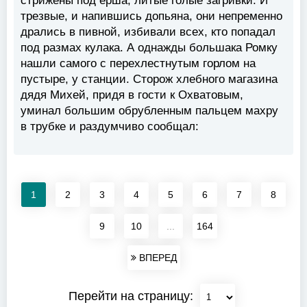
стрижены под ерша, литые голые загривки. И
трезвые, и напившись допьяна, они непременно
дрались в пивной, избивали всех, кто попадал
под размах кулака. А однажды большака Ромку
нашли самого с перехлестнутым горлом на
пустыре, у станции. Сторож хлебного магазина
дядя Михей, придя в гости к Охватовым,
уминал большим обрубленным пальцем махру
в трубке и раздумчиво сообщал:
1
2
3
4
5
6
7
8
9
10
...
164
ВПЕРЕД
Перейти на страницу: