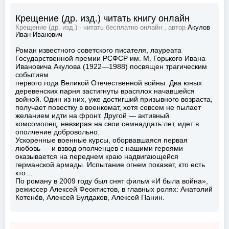
Крещение (др. изд.) читать книгу онлайн
Крещение (др. изд.) - читать бесплатно онлайн , автор
Акулов
Иван Иванович
Роман известного советского писателя, лауреата
Государственной премии РСФСР им. М. Горького Ивана
Ивановича Акулова (1922—1988) посвящен трагическим
событиям
первого года Великой Отечественной войны. Два юных
деревенских парня застигнуты врасплох начавшейся
войной. Один из них, уже достигший призывного возраста,
получает повестку в военкомат, хотя совсем не пылает
желанием идти на фронт. Другой — активный
комсомолец, невзирая на свои семнадцать лет, идет в
ополчение добровольно.
Ускоренные военные курсы, оборвавшаяся первая
любовь — и взвод ополченцев с нашими героями
оказывается на переднем краю надвигающейся
германской армады. Испытание огнем покажет, кто есть
кто…
По роману в 2009 году был снят фильм «И была война»,
режиссер Алексей Феоктистов, в главных ролях: Анатолий
Котенёв, Алексей Булдаков, Алексей Панин.