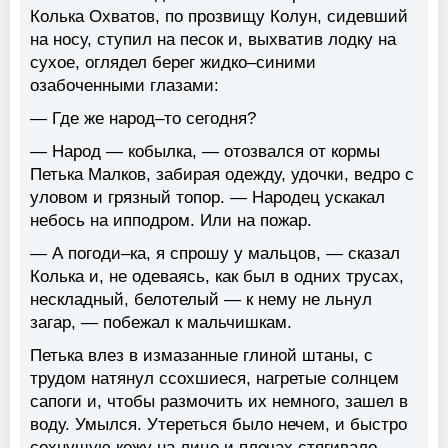
Колька Охватов, по прозвищу Колун, сидевший
на носу, ступил на песок и, выхватив лодку на
сухое, оглядел берег жидко–синими
озабоченными глазами:
— Где же народ–то сегодня?
— Народ — кобылка, — отозвался от кормы
Петька Малков, забирая одежду, удочки, ведро с
уловом и грязный топор. — Народец ускакал
небось на ипподром. Или на пожар.
— А погоди–ка, я спрошу у мальцов, — сказал
Колька и, не одеваясь, как был в одних трусах,
нескладный, белотелый — к нему не льнул
загар, — побежал к мальчишкам.
Петька влез в измазанные глиной штаны, с
трудом натянул ссохшиеся, нагретые солнцем
сапоги и, чтобы размочить их немного, зашел в
воду. Умылся. Утереться было нечем, и быстро
сохнущую кожу на лице и плечах стягивало,