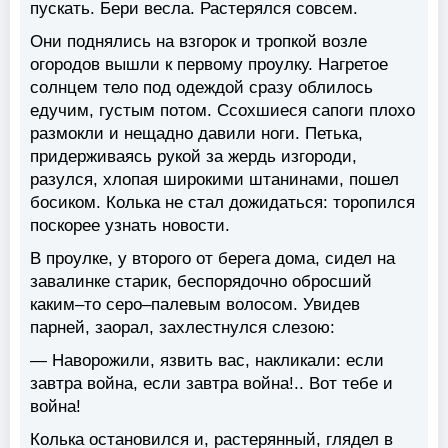
пускать. Бери весла. Растерялся совсем.
Они поднялись на взгорок и тропкой возле
огородов вышли к первому проулку. Нагретое
солнцем тело под одеждой сразу облилось
едучим, густым потом. Ссохшиеся сапоги плохо
размокли и нещадно давили ноги. Петька,
придерживаясь рукой за жердь изгороди,
разулся, хлопая широкими штанинами, пошел
босиком. Колька не стал дожидаться: торопился
поскорее узнать новости.
В проулке, у второго от берега дома, сидел на
завалинке старик, беспорядочно обросший
каким–то серо–палевым волосом. Увидев
парней, заорал, захлестнулся слезою:
— Наворожили, язвить вас, накликали: если
завтра война, если завтра война!.. Вот тебе и
война!
Колька остановился и, растерянный, глядел в