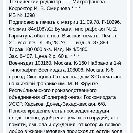
Технический редактор Г. Г. Митрофанова
Корректор И. В. Смирнова * * *
ИБ № 1398
Подписано в печать с матриц 11.09.78. Г-10296.
Формат 84х108'/з2; Бумага типографская № 2.
Гарнитура обыкн. нов. Высокая печать. Печ. л.
21. Усл. печ. л. 35,28. Уч. — изд. л. 37,389.
Тираж 100 000 экз. Изд. № 4/5480,
Зак. 8-407. Цена 2 р. 60 к. * * *
Воениздат 103160, Москва, К-160 Набрано в 1-й
типографии Воениздата 103006, Москва, К-6,
проезд Скворцова-Степанова, дом 3 Отпечатано
на книжной фабрике им. М. В. Фрунзе
Республиканского производственного
объединения «Полиграфкнига» Госкомиздата
УССР, Харьков, Донец-Захаржевская, 6/8,
Понеже крещение есть просвещение души,
следственно, удобрение ума и его орудий, яко
памяти, смысла и суждения, от которых всякое
добро в жизни человека происходит, естли воля