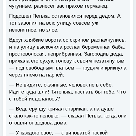
чугунные, разнесет вас прахом германец.
Подошел Петька, остановился перед дедом. А
тот завопил на всю улицу совсем уж
непонятное, но злое.
Вдруг хлябкие ворота со скрипом распахнулись,
и на улицу выскочила рослая беременная баба,
простоволосая, неприбранная. Загородив деда,
прижала его сухую голову к своим незатянутым
— под свободным платьем — грудям и крикнула
через плечо на парней:
— Не видите, окаянные, человек не в себе.
Идите куда шли! Тятенька, поспать бы тебе. Что
с тобой исделалось?
— Ведь ерунду кричал старикан, а на душе
стало как-то неловко, — сказал Петька, когда они
отошли от дедова дома.
— У каждого свое, — с виноватой тоской