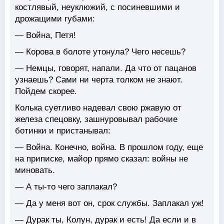
костлявый, неуклюжий, с посиневшими и
дрожащими губами:
— Война, Петя!
— Корова в болоте утонула? Чего несешь?
— Немцы, говорят, напали. Да что от пацанов
узнаешь? Сами ни черта толком не знают.
Пойдем скорее.
Колька суетливо надевал свою ржавую от
железа спецовку, зашнуровывал рабочие
ботинки и пристанывал:
— Война. Конечно, война. В прошлом году, еще
на приписке, майор прямо сказал: войны не
миновать.
— А ты-то чего заплакал?
— Да у меня вот он, срок службы. Заплакал уж!
— Дурак ты, Колун, дурак и есть! Да если и в