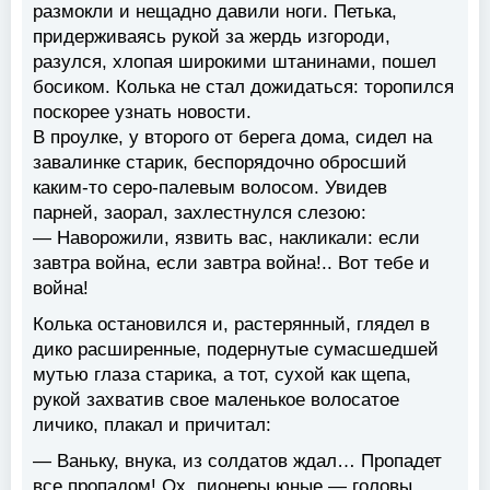
размокли и нещадно давили ноги. Петька,
придерживаясь рукой за жердь изгороди,
разулся, хлопая широкими штанинами, пошел
босиком. Колька не стал дожидаться: торопился
поскорее узнать новости.
В проулке, у второго от берега дома, сидел на
завалинке старик, беспорядочно обросший
каким-то серо-палевым волосом. Увидев
парней, заорал, захлестнулся слезою:
— Наворожили, язвить вас, накликали: если
завтра война, если завтра война!.. Вот тебе и
война!
Колька остановился и, растерянный, глядел в
дико расширенные, подернутые сумасшедшей
мутью глаза старика, а тот, сухой как щепа,
рукой захватив свое маленькое волосатое
личико, плакал и причитал:
— Ваньку, внука, из солдатов ждал… Пропадет
все пропадом! Ох, пионеры юные — головы