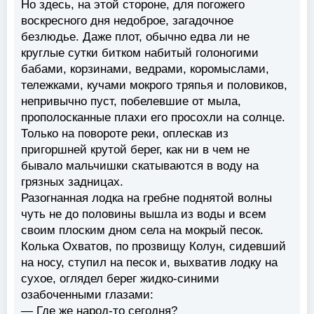
Но здесь, на этой стороне, для погожего
воскресного дня недоброе, загадочное
безлюдье. Даже плот, обычно едва ли не
круглые сутки битком набитый голоногими
бабами, корзинами, ведрами, коромыслами,
тележками, кучами мокрого тряпья и половиков,
непривычно пуст, побелевшие от мыла,
прополосканные плахи его просохли на солнце.
Только на повороте реки, оплескав из
пригоршней крутой берег, как ни в чем не
бывало мальчишки скатываются в воду на
грязных задницах.
Разогнанная лодка на гребне поднятой волны
чуть не до половины вышла из воды и всем
своим плоским дном села на мокрый песок.
Колька Охватов, по прозвищу Колун, сидевший
на носу, ступил на песок и, выхватив лодку на
сухое, оглядел берег жидко-синими
озабоченными глазами:
— Где же народ-то сегодня?