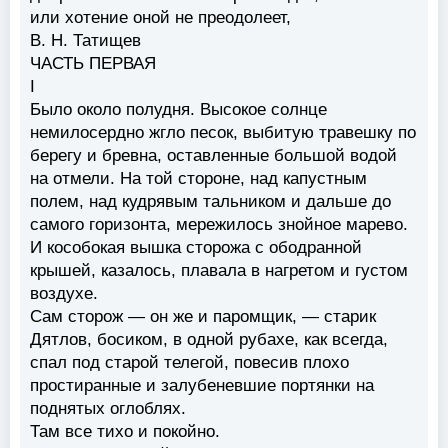
или хотение оной не преодолеет,
В. Н. Татищев
ЧАСТЬ ПЕРВАЯ
I
Было около полудня. Высокое солнце
немилосердно жгло песок, выбитую травешку по
берегу и бревна, оставленные большой водой
на отмели. На той стороне, над капустным
полем, над кудрявым тальником и дальше до
самого горизонта, мережилось знойное марево.
И кособокая вышка сторожа с ободранной
крышей, казалось, плавала в нагретом и густом
воздухе.
Сам сторож — он же и паромщик, — старик
Дятлов, босиком, в одной рубахе, как всегда,
спал под старой телегой, повесив плохо
простиранные и залубеневшие портянки на
поднятых оглоблях.
Там все тихо и покойно.