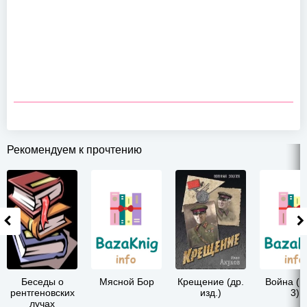
Рекомендуем к прочтению
Беседы о
Мясной Бор
Крещение (др.
Война (К
рентгеновских
изд.)
3)
лучах