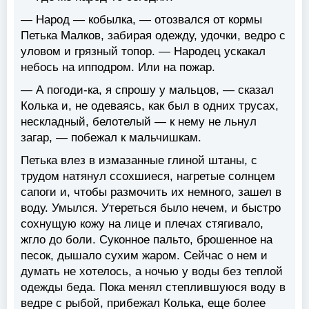
— Народ — кобылка, — отозвался от кормы
Петька Малков, забирая одежду, удочки, ведро с
уловом и грязный топор. — Народец ускакал
небось на ипподром. Или на пожар.
— А погоди-ка, я спрошу у мальцов, — сказал
Колька и, не одеваясь, как был в одних трусах,
нескладный, белотелый — к нему не льнул
загар, — побежал к мальчишкам.
Петька влез в измазанные глиной штаны, с
трудом натянул ссохшиеся, нагретые солнцем
сапоги и, чтобы размочить их немного, зашел в
воду. Умылся. Утереться было нечем, и быстро
сохнущую кожу на лице и плечах стягивало,
жгло до боли. Суконное пальто, брошенное на
песок, дышало сухим жаром. Сейчас о нем и
думать не хотелось, а ночью у воды без теплой
одежды беда. Пока менял степлившуюся воду в
ведре с рыбой, прибежал Колька, еще более