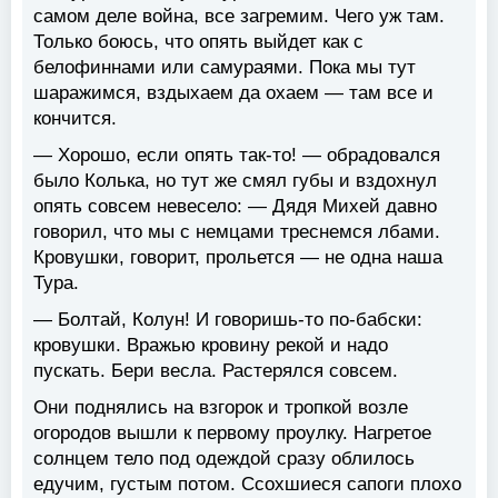
самом деле война, все загремим. Чего уж там.
Только боюсь, что опять выйдет как с
белофиннами или самураями. Пока мы тут
шаражимся, вздыхаем да охаем — там все и
кончится.
— Хорошо, если опять так-то! — обрадовался
было Колька, но тут же смял губы и вздохнул
опять совсем невесело: — Дядя Михей давно
говорил, что мы с немцами треснемся лбами.
Кровушки, говорит, прольется — не одна наша
Тура.
— Болтай, Колун! И говоришь-то по-бабски:
кровушки. Вражью кровину рекой и надо
пускать. Бери весла. Растерялся совсем.
Они поднялись на взгорок и тропкой возле
огородов вышли к первому проулку. Нагретое
солнцем тело под одеждой сразу облилось
едучим, густым потом. Ссохшиеся сапоги плохо