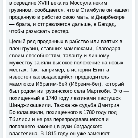
в середине XVIII века из Моссула неким
грузином, сообщается, что в Стамбуле он нашел
проданную в рабство свою мать, в Диарбекире
— брата, и отправляется дальше, в Багдад,
чтобы разыскать сестер.
Целый ряд проданных в рабство или взятых в
плен грузин, ставших мамлюками, благодаря
своим способностям, таланту и личному
мужеству заняли высокое положение на новых
местах. Так, например, в истории Египта
известен как выдающийся предводитель
мамлюков Ибрагим-бей (Ибреим-бег), который
был родом из грузинского села Марткоби. Это —
похищенный в 1740 году лезгинами пастушок
Шинджикашвили. Такова же судьба Дмитрия
Бочолашвили, похищенного в 1780 году под
Тбилиси и не раз перепродававшегося и
попавшего наконец в руки багдадского
властелина. В 1815 году он уже заменяет