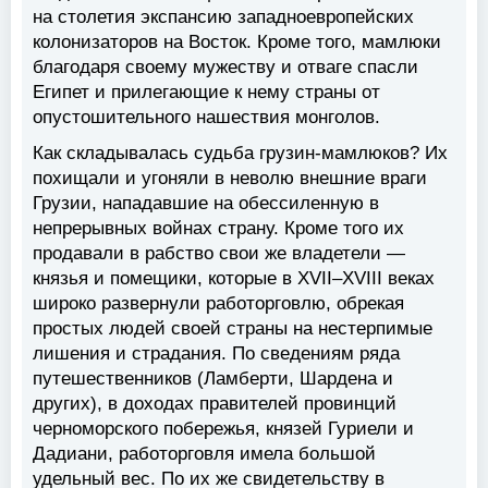
на столетия экспансию западноевропейских
колонизаторов на Восток. Кроме того, мамлюки
благодаря своему мужеству и отваге спасли
Египет и прилегающие к нему страны от
опустошительного нашествия монголов.
Как складывалась судьба грузин-мамлюков? Их
похищали и угоняли в неволю внешние враги
Грузии, нападавшие на обессиленную в
непрерывных войнах страну. Кроме того их
продавали в рабство свои же владетели —
князья и помещики, которые в XVII–XVIII веках
широко развернули работорговлю, обрекая
простых людей своей страны на нестерпимые
лишения и страдания. По сведениям ряда
путешественников (Ламберти, Шардена и
других), в доходах правителей провинций
черноморского побережья, князей Гуриели и
Дадиани, работорговля имела большой
удельный вес. По их же свидетельству в