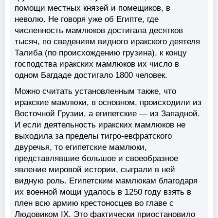
помощи местных князей и помещиков, в
неволю. Не говоря уже об Египте, где
численность мамлюков достигала десятков
тысяч, по сведениям видного иракского деятеля
Талиба (по происхождению грузина), к концу
господства иракских мамлюков их число в
одном Багдаде достигало 1800 человек.
Можно считать установленным также, что
иракские мамлюки, в основном, происходили из
Восточной Грузии, а египетские — из Западной.
И если деятельность иракских мамлюков не
выходила за пределы тигро-евфратского
двуречья, то египетские мамлюки,
представлявшие большое и своеобразное
явление мировой истории, сыграли в ней
видную роль. Египетским мамлюкам благодаря
их военной мощи удалось в 1250 году взять в
плен всю армию крестоносцев во главе с
Людовиком IX. Это фактически приостановило