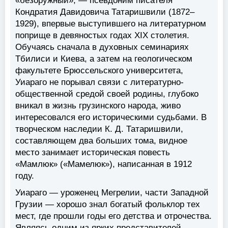
«безоружный», — псевдоним писателя
Кондратия Давидовича Татаришвили (1872–
1929), впервые выступившего на литературном
поприще в девяностых годах XIX столетия.
Обучаясь сначала в духовных семинариях
Тбилиси и Киева, а затем на геологическом
факультете Брюссельского университета,
Уиараго не порывал связи с литературно-
общественной средой своей родины, глубоко
вникал в жизнь грузинского народа, живо
интересовался его историческими судьбами. В
творческом наследии К. Д. Татаришвили,
составляющем два больших тома, видное
место занимает историческая повесть
«Мамлюк» («Мамелюк»), написанная в 1912
году.
Уиараго — уроженец Мегрелии, части Западной
Грузии — хорошо знал богатый фольклор тех
мест, где прошли годы его детства и отрочества.
Являясь одним из ярких представителей