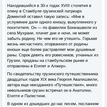
Находившийся в 30-х годах XVIII столетия в
плену в Стамбуле грузинский патриарх
Доментий оставил такую запись: «Мне в
услужение дали одного юношу, выкупленного у
похитителя. Он — по фамилии Бониашвили из
села Мухрани, плачет дни и ночи, не может
забыть родину. Ни чем его не утешить. Горькая
жизнь несчастного, оторванного от родины
юноши еще более растравляет мои душевные
раны. Сорок девять его ровесников, угнанных из
Грузии, проданы на стамбульском рынке и
отправлены в Египет и Алжир».
По свидетельству грузинского путешественника
двадцатых годов XIX века Георгия Авалишвили,
автора еще неизданного «Путешествия», много
невольников-грузин встречал он в Анатолии,
Египте и Палестине.
В одном из дошедших до нас писем, посланном