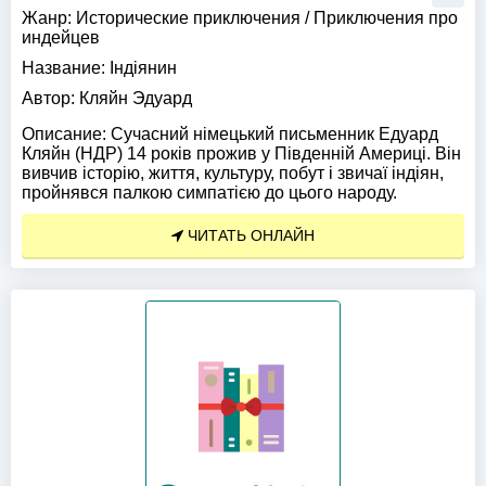
Жанр:
Исторические приключения
/
Приключения про
индейцев
Название:
Iндiянин
Автор:
Кляйн Эдуард
Описание:
Сучасний німецький письменник Едуард
Кляйн (НДР) 14 років прожив у Південній Америці. Він
вивчив історію, життя, культуру, побут і звичаї індіян,
пройнявся палкою симпатією до цього народу.
ЧИТАТЬ ОНЛАЙН