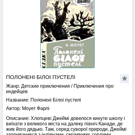
ПОЛОНЕНI БIЛОI ПУСТЕЛI
Жанр:
Детские приключения
/
Приключения про
индейцев
Название:
Полоненi Бiлоi пустелi
Автор:
Моует Фарлі
Описание:
Хлопцеві Джеймі довелося кинути школу і
виїхати з великого міста на далеку північ Канади, де
жив його дядько. Там, серед суворої природи, Джеймі
заприязнився з індіянами, сміливими, гордими