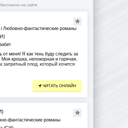
бесплатно на сайте
/
Любовно-фантастические романы
И)
забет
 от меня! Я как тень буду следить за
! Моя крошка, непокорная и горячая,
ак запретный плод, который хочется
ЧИТАТЬ ОНЛАЙН
И)
но-фантастические романы
а (СИ)