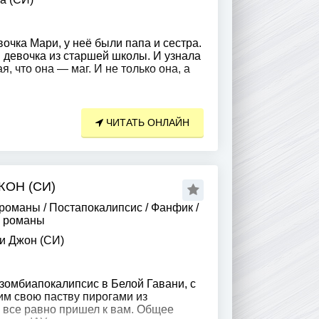
чка Мари, у неё были папа и сестра.
девочка из старшей школы. И узнала
, что она — маг. И не только она, а
ЧИТАТЬ ОНЛАЙН
ОН (СИ)
 романы
/
Постапокалипсис
/
Фанфик
/
е романы
и Джон (СИ)
зомбиапокалипсис в Белой Гавани, с
м свою паству пирогами из
н все равно пришел к вам. Общее