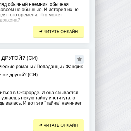
ляд обычный наемник, обычная
совсем не обычные. И история их не
для того времени. Что может
 дракона?
ЧИТАТЬ ОНЛАЙН
ДРУГОЙ? (СИ)
ческие романы
/
Попаданцы
/
Фанфик
 же другой? (СИ)
читься в Оксфорде. И она сбывается.
узнаешь некую тайну института, о
дывалась. И вот эта "тайна" начинает
ЧИТАТЬ ОНЛАЙН