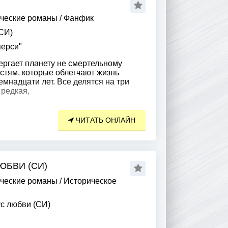
ческие романы
/
Фанфик
СИ)
пеpcи"
ргает планету не смертельному
стям, которые облегчают жизнь
мнадцати лет. Все делятся на три
 редкая,
ЧИТАТЬ ОНЛАЙН
ЮБВИ (СИ)
ческие романы
/
Историческое
с любви (СИ)