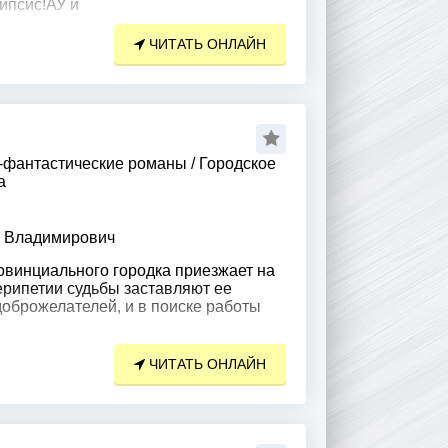
ипсис!АУ и
ЧИТАТЬ ОНЛАЙН
-фантастические романы
/
Городское
а
й Владимирович
овинциального городка приезжает на
рипетии судьбы заставляют ее
доброжелателей, и в поиске работы
ЧИТАТЬ ОНЛАЙН