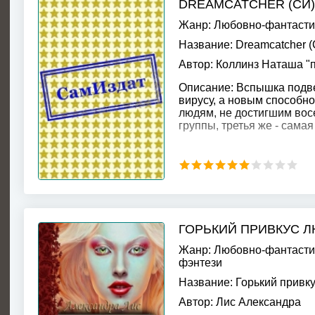
DREAMCATCHER (СИ)
Жанр:
Любовно-фантасти
Название:
Dreamcatcher (
Автор:
Коллинз Наташа "
Описание:
Вспышка подве
вирусу, а новым способно
людям, не достигшим восе
группы, третья же - самая
ГОРЬКИЙ ПРИВКУС Л
Жанр:
Любовно-фантасти
фэнтези
Название:
Горький привку
Автор:
Лис Александра