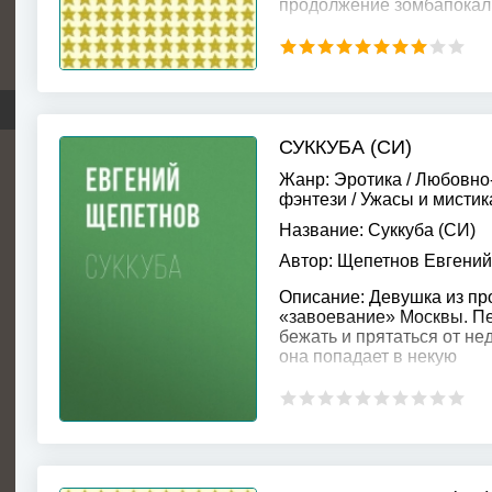
продолжение зомбапокал
СУККУБА (СИ)
Жанр:
Эротика
/
Любовно
фэнтези
/
Ужасы и мистик
Название:
Суккуба (СИ)
Автор:
Щепетнов Евгени
Описание:
Девушка из пр
«завоевание» Москвы. Пе
бежать и прятаться от не
она попадает в некую