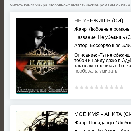
Читать книги жанра Любовно-фантастические романы онлайн 
НЕ УБЕЖИШЬ (СИ)
Жанр:
Любовные романы
Название:
Не убежишь (С
Автор:
Бессердечная Эли
Описание:
-Ты не сбежишь
тобой и найду даже в Аду
как пламя феникса. Ты, к
пробовать, умирать
МОЁ ИМЯ - АНИТА (С
Жанр:
Попаданцы
/
Любов
Название:
Моё имя - Анит