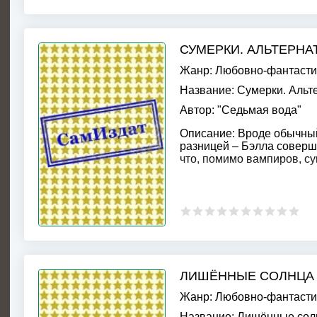
СУМЕРКИ. АЛЬТЕРНАТ
Жанр:
Любовно-фантасти
Название:
Сумерки. Альт
Автор:
"Седьмая вода"
Описание:
Вроде обычный
разницей – Бэлла соверше
что, помимо вампиров, су
ЛИШЁННЫЕ СОЛНЦА 
Жанр:
Любовно-фантасти
Название:
Лишённые солн