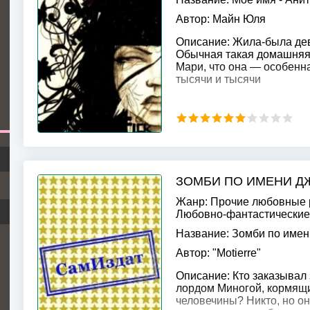
Автор:
Майн Юля
Описание:
Жила-была дево
Обычная такая домашняя 
Мари, что она — особенная
тысячи и тысячи
ЗОМБИ ПО ИМЕНИ ДЖ
Жанр:
Прочие любовные
Любовно-фантастически
Название:
Зомби по имен
Автор:
"Motierre"
Описание:
Кто заказывал 
лордом Миногой, кормящи
человечины? Никто, но о