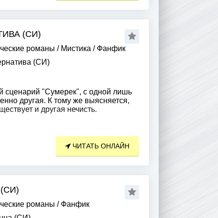
ИВА (СИ)
ческие романы
/
Мистика
/
Фанфик
ернатива (СИ)
 сценарий "Сумерек", с одной лишь
нно другая. К тому же выясняется,
ществует и другая нечисть.
ЧИТАТЬ ОНЛАЙН
(СИ)
ческие романы
/
Фанфик
ца (СИ)