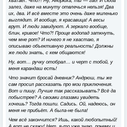
хватает
. Что?! Ну, Андрюха, ты — гад! И сюда
залез, даже на минуту отвлечься нельзя! Два
их, два. И всё вместе это очень даже миленько
выглядит. И вообще, я красавица! А весы
врут. И люди завидуют. А зеркало вообще,
блин, кривое! Что?! Проще водопад заткнуть,
чем мне рот? И ничего я не хвастаю, я
описываю объективную реальность! Должны
же люди знать, с кем общаются!
Ну, вот… ручку отобрал… и черт с тобой, у
меня карандаш есть!
Что значит бросай дневник? Андрюш, ты же
сам просил рассказать про мои приключения.
Вот и пишу. Лучше так рассказывать? Всё да
побыстрее? А своими глазами увидеть
хочешь? Тогда пошли. Садись. Ой, надеюсь, он
меня не прибьёт. А была-не была!
Чем всё закончится? Ишь, какой любопытный!
А вот не скажу! Нет, я-то уже знаю, почему и