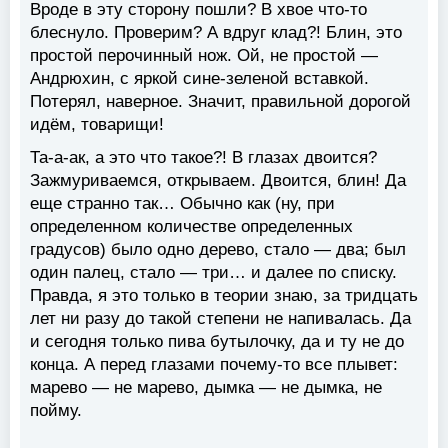
Вроде в эту сторону пошли? В хвое что-то
блеснуло. Проверим? А вдруг клад?! Блин, это
простой перочинный нож. Ой, не простой —
Андрюхин, с яркой сине-зеленой вставкой.
Потерял, наверное. Значит, правильной дорогой
идём, товарищи!
Та-а-ак, а это что такое?! В глазах двоится?
Зажмуриваемся, открываем. Двоится, блин! Да
еще странно так… Обычно как (ну, при
определенном количестве определенных
градусов) было одно дерево, стало — два; был
один палец, стало — три… и далее по списку.
Правда, я это только в теории знаю, за тридцать
лет ни разу до такой степени не напивалась. Да
и сегодня только пива бутылочку, да и ту не до
конца. А перед глазами почему-то все плывет:
марево — не марево, дымка — не дымка, не
пойму.