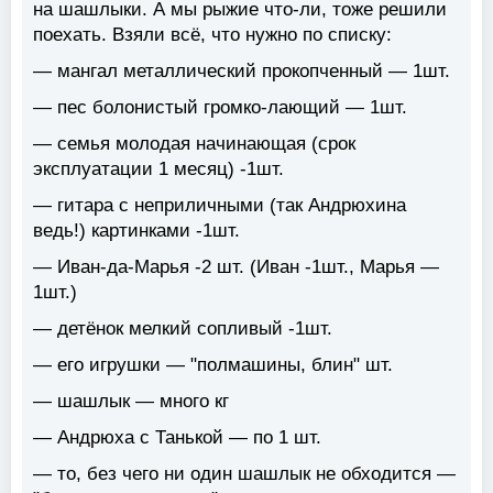
на шашлыки. А мы рыжие что-ли, тоже решили
поехать. Взяли всё, что нужно по списку:
— мангал металлический прокопченный — 1шт.
— пес болонистый громко-лающий — 1шт.
— семья молодая начинающая (срок
эксплуатации 1 месяц) -1шт.
— гитара с неприличными (так Андрюхина
ведь!) картинками -1шт.
— Иван-да-Марья -2 шт. (Иван -1шт., Марья —
1шт.)
— детёнок мелкий сопливый -1шт.
— его игрушки — "полмашины, блин" шт.
— шашлык — много кг
— Андрюха с Танькой — по 1 шт.
— то, без чего ни один шашлык не обходится —