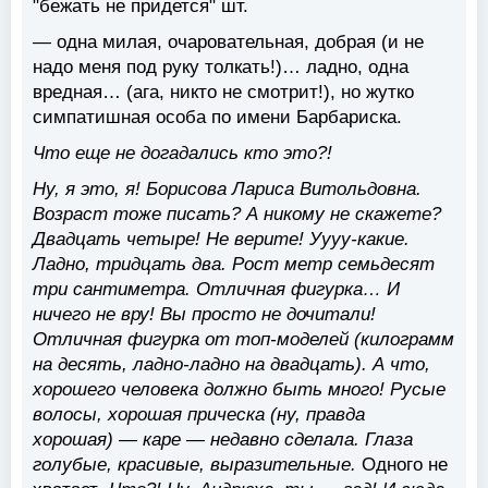
"бежать не придется" шт.
— одна милая, очаровательная, добрая (и не
надо меня под руку толкать!)… ладно, одна
вредная… (ага, никто не смотрит!), но жутко
симпатишная особа по имени Барбариска.
Что еще не догадались кто это?!
Ну, я это, я! Борисова Лариса Витольдовна.
Возраст тоже писать? А никому не скажете?
Двадцать четыре! Не верите! Уууу-какие.
Ладно, тридцать два. Рост метр семьдесят
три сантиметра. Отличная фигурка… И
ничего не вру! Вы просто не дочитали!
Отличная фигурка от топ-моделей (килограмм
на десять, ладно-ладно на двадцать). А что,
хорошего человека должно быть много! Русые
волосы, хорошая прическа (ну, правда
хорошая) — каре — недавно сделала. Глаза
голубые, красивые, выразительные.
Одного не