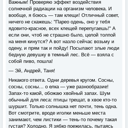
Важным! Проверяю эффект воздействия
солнечной радиации на организм человека. И
вообще, я боюсь — там клещи! Отличный совет,
ничего не скажешь: "Парео одень, оно у тебя
ядовито-красное, всех клещей перепугаешь!" А
если они, чтоб не страшно было, целой толпой
на меня кинутся? А вот назло сейчас возьму и
одену, и прям так и пойду! Посылают злые люди
бедную девушку в темный лес. Всё — взяла с
собой пиво, пошла!
— Эй, Андрей, Таня!
Никакого ответа. Одни деревья кругом. Сосны,
сосны, сосны… о елка — уже разнообразие!
Запах-то какой, обожаю хвойный запах. Шум
обычный для леса: птицы трещат, в хвое кто-то
шуршит. Только солнышка нет почти, тень одна.
Вот смотрите, вроде иголки меньше места
занимают, чем листики — тень-то почему такая
густая? Холодно. Я зябко поежилась, пытаясь