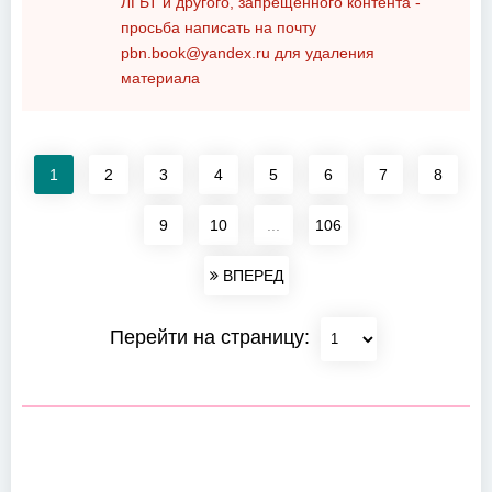
ЛГБТ и другого, запрещенного контента -
просьба написать на почту
pbn.book@yandex.ru
для удаления
материала
1
2
3
4
5
6
7
8
9
10
...
106
ВПЕРЕД
Перейти на страницу: