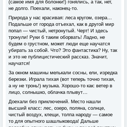
(самое имя для болонки!) гонялись, а так, нет,
не долго. Поехали, наконец-то.
Природа у нас красивая: леса кругом, озера…
Подальше от города отъехал, как в другой мир
попал — чистый, нетронутый. Черт! И здесь
тронули! Руки б таким оборвать! Ладно, не
будем о грустном, может люди еще научатся
убирать за собой. Что? Это фантастика? Ну, так
и это не публицистический рассказ. Значит,
научатся!
За окном машины мелькали сосны, ели, изредка
березки. Играла тихая (вот теперь точно тихая,
а ну не тронь!) музыка. Хорошо-то как: ветер в
лицо, солнышко, облачка плывут…
Доехали без приключений. Место нашли
высший класс: лес, озеро, поляна, солнце,
чистый воздух, клещи, толпа народу — самое
то для опытного шашлыковода! Дальше