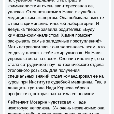
по судебной медицине. Эта отрасль
криминалистики очень заинтересовала ее,
увлекла. Отец познакомил Надю с судебно-
медицинским экспертом. Она побывала вместе
с ним в криминалистической лаборатории. И
девушка твердо заявила родителям: «Буду
химиком-криминалистом! Химия поможет
раскрывать самые загадочные преступления!»
Мать встревожилась: она жаловалась всем, что
ее дочку влечет к себе «мир ужасов». Но Надя
упрямо стояла на своем. Окончив институт, она
стала сотрудницей научно-технического отдела
Уголовного розыска. Для получения
специальных знаний отдел командировал ее на
курсы при Институте судебной медицины. Так, в
двадцать три года Надя Корнева обрела
профессию, которая захватила ее целиком.
Лейтенант Мозарин чувствовал к Наде
некоторую неприязнь. Уж очень независимо она
держала себя, иногда даже подшучивала над