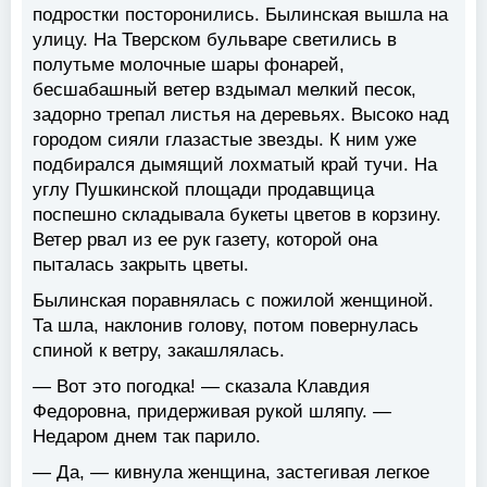
подростки посторонились. Былинская вышла на
улицу. На Тверском бульваре светились в
полутьме молочные шары фонарей,
бесшабашный ветер вздымал мелкий песок,
задорно трепал листья на деревьях. Высоко над
городом сияли глазастые звезды. К ним уже
подбирался дымящий лохматый край тучи. На
углу Пушкинской площади продавщица
поспешно складывала букеты цветов в корзину.
Ветер рвал из ее рук газету, которой она
пыталась закрыть цветы.
Былинская поравнялась с пожилой женщиной.
Та шла, наклонив голову, потом повернулась
спиной к ветру, закашлялась.
— Вот это погодка! — сказала Клавдия
Федоровна, придерживая рукой шляпу. —
Недаром днем так парило.
— Да, — кивнула женщина, застегивая легкое