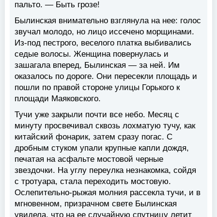
пальто. — Быть грозе!
Былинская внимательно взглянула на нее: голос
звучал молодо, но лицо иссечено морщинами.
Из-под пестрого, веселого платка выбивались
седые волосы. Женщина повернулась и
зашагала вперед, Былинская — за ней. Им
оказалось по дороге. Они пересекли площадь и
пошли по правой стороне улицы Горького к
площади Маяковского.
Тучи уже закрыли почти все небо. Месяц с
минуту просвечивал сквозь лохматую тучу, как
китайский фонарик, затем сразу погас. С
дробным стуком упали крупные капли дождя,
печатая на асфальте мостовой черные
звездочки. На углу переулка незнакомка, сойдя
с тротуара, стала переходить мостовую.
Ослепительно-рыжая молния рассекла тучи, и в
мгновенном, призрачном свете Былинская
увидела, что на ее случайную спутницу летит