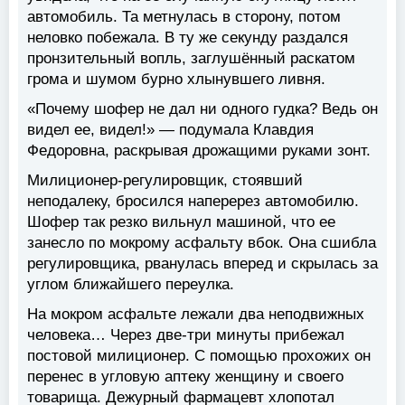
автомобиль. Та метнулась в сторону, потом
неловко побежала. В ту же секунду раздался
пронзительный вопль, заглушённый раскатом
грома и шумом бурно хлынувшего ливня.
«Почему шофер не дал ни одного гудка? Ведь он
видел ее, видел!» — подумала Клавдия
Федоровна, раскрывая дрожащими руками зонт.
Милиционер-регулировщик, стоявший
неподалеку, бросился наперерез автомобилю.
Шофер так резко вильнул машиной, что ее
занесло по мокрому асфальту вбок. Она сшибла
регулировщика, рванулась вперед и скрылась за
углом ближайшего переулка.
На мокром асфальте лежали два неподвижных
человека… Через две-три минуты прибежал
постовой милиционер. С помощью прохожих он
перенес в угловую аптеку женщину и своего
товарища. Дежурный фармацевт хлопотал