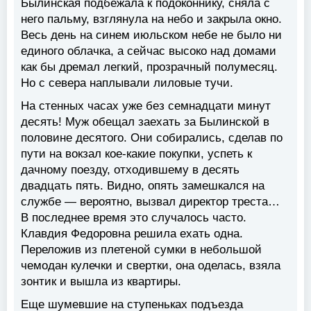
Былинская подбежала к подоконнику, сняла с
него пальму, взглянула на небо и закрыла окно.
Весь день на синем июльском небе не было ни
единого облачка, а сейчас высоко над домами
как бы дремал легкий, прозрачный полумесяц.
Но с севера наплывали лиловые тучи.
На стенных часах уже без семнадцати минут
десять! Муж обещал заехать за Былинской в
половине десятого. Они собирались, сделав по
пути на вокзал кое-какие покупки, успеть к
дачному поезду, отходившему в десять
двадцать пять. Видно, опять замешкался на
службе — вероятно, вызвал директор треста…
В последнее время это случалось часто.
Клавдия Федоровна решила ехать одна.
Переложив из плетеной сумки в небольшой
чемодан кулечки и свертки, она оделась, взяла
зонтик и вышла из квартиры.
Еще шумевшие на ступеньках подъезда