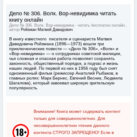
Дело № 306. Волк. Вор-невидимка читать
книгу онлайн
Дело № 306. Волк. Вор-невидимка - читать бесплатно онлайн ,
автор
Ройзман Матвей Давидович
В книгу известного писателя и сценариста Матвея
Давидовича Ройзмана (1896—1973) вошли три
приключенческие повести — «Дело № 306», «Волк» и
«Вор-невидимка» — о сотрудниках советской милиции,
чья сложная и опасная работа позволяет сохранять
законность, общественный порядок, а подчас и жизнь
наших людей. По первой из них в 1956 году был снят
одноименный фильм (режиссер Анатолий Рыбаков, в
главных ролях: Марк Бернес, Евгений Весник, Людмила
Шагалова), который завоевал широкую зрительскую
популярность.
Внимание! Книга может содержать контент
только для совершеннолетних. Для
несовершеннолетних чтение данного
контента
СТРОГО ЗАПРЕЩЕНО!
Если в