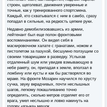
строен, щеголеват, движения уверенные и
точные, как у тренированного спортсмена.
Каждый, кто схватывался с ним в самбо, сразу
попадал в сильные, на редкость цепкие руки.
Недавно демобилизовавшись из армии,
лейтенант был еще полон фронтовыми
воспоминаниями. Он видел себя в
маскировочном халате с гранатами, ножом и
пистолетом за пазухой, бесшумно ползущим со
своими товарищами в разведку. Услыхав
отдаленный шум или увидев взмывающую в
небе ракету, он, припадая к земле, вползал в
ложбину или кусты и как бы растворялся во
мраке. На фронте Мозарин научился по хрусту
сучка, звуку вкрадчивых, почти неслышных
шагов, легкому покашливанию точно
определять, сколько метров отделяет его от
врага, умел неслышно и ловко накинуть на
голову «языка» мешок.