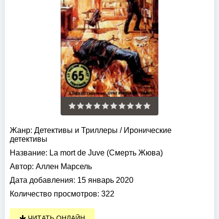
Жанр:
Детективы и Триллеры
/
Иронические
детективы
Название:
La mort de Juve (Смерть Жюва)
Автор:
Аллен Марсель
Дата добавления:
15 январь 2020
Количество просмотров:
322
ЧИТАТЬ ОНЛАЙН