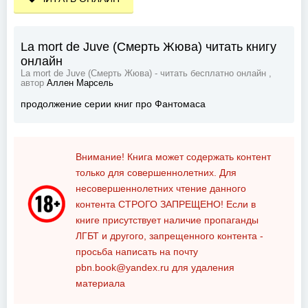
La mort de Juve (Смерть Жюва) читать книгу
онлайн
La mort de Juve (Смерть Жюва) - читать бесплатно онлайн ,
автор
Аллен Марсель
продолжение серии книг про Фантомаса
Внимание! Книга может содержать контент
только для совершеннолетних. Для
несовершеннолетних чтение данного
контента
СТРОГО ЗАПРЕЩЕНО!
Если в
книге присутствует наличие пропаганды
ЛГБТ и другого, запрещенного контента -
просьба написать на почту
pbn.book@yandex.ru
для удаления
материала