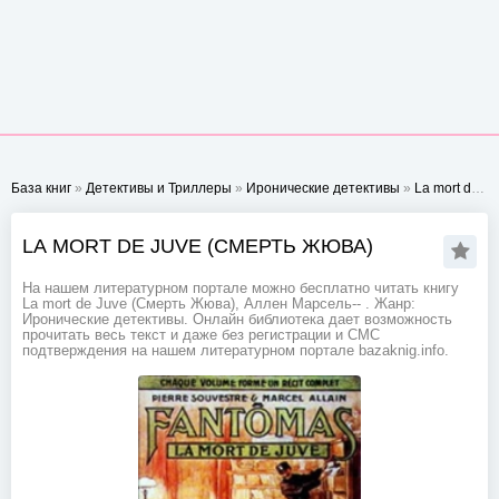
База книг
»
Детективы и Триллеры
»
Иронические детективы
»
La mort de Juve (Смерть Жюва)
LA MORT DE JUVE (СМЕРТЬ ЖЮВА)
На нашем литературном портале можно бесплатно читать книгу
La mort de Juve (Смерть Жюва), Аллен Марсель-- . Жанр:
Иронические детективы. Онлайн библиотека дает возможность
прочитать весь текст и даже без регистрации и СМС
подтверждения на нашем литературном портале bazaknig.info.