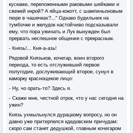
кусками, переложенными раковыми шейками и
свежей икрой? А яйца-кокотт, с шампиньоновым
пюре в чашечках?..." Однако будильник на
тумбочке и желудок настойчиво подсказывали
ему, что пора ужинать и Лук вынужден был
прервать неспешное общение с прекрасным.
- Князь!... Кня-а-азь!
Рядовой Князьков, кочегар, воин второго
периода, то есть отслуживший первое
полугодие, дослуживающий второе, сунул в
каморку краснощекое лицо:
- Ну, чо орать-то? Здесь я.
- Скажи мне, честной отрок, что у нас сегодня на
ужин?
Князь ухмыльнулся дурацкому вопросу, но он
давно уже притерпелся кдедовским причудам:
скоро сам станет дедушкой, главным кочегаром