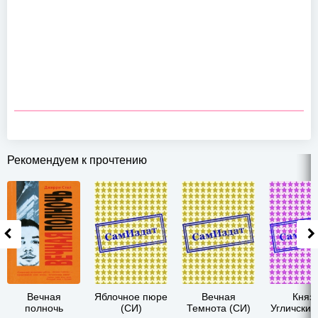
Рекомендуем к прочтению
Вечная
Яблочное пюре
Вечная
Княз
полночь
(СИ)
Темнота (СИ)
Угличский