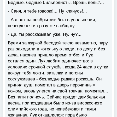
Бедные, бедные бильярдисты. Врешь ведь?...
- Саня, я тебе говорю!... Ну клянусь!...
- А я вот на ноябрьские был в увольнении,
переоделся и сразу же в общагу...
- Да, ты рассказывал уже. Ну, ну?...
Время за жаркой беседой текло незаметно, пару
раз заходили в котельную люди, по делу и без
дела, наконец пришло время отбоя и Лук
остался один. Лук любил одиночество: в
условиях срочной службы, когда 24 часа в сутки
вокруг тебя локти, затылки и погоны
сослуживцев - безлюдье редкая роскошь. Он
принял душ, пометал в дверь перочинным
ножом, вновь улегся на свой топчан, помечтал...
Без пяти полночь. Сейчас придет дембельская
весна, припоздавшая было из-за високосного
олимпийского года, но неизбежная и такая
желанная. Лук откашлялся: пора было