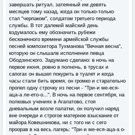
завершать ритуал, затеянный им девять
месяцев тому назад, когда он только-только
стал "черпаком", солдатом третьего периода
службы. В тот далекий майский день
вздумалось ему обозначить рубежи
бесконечного времени армейской службы
песней композитора Тухманова "Вечная весна",
которую он слышалв исполнении певца
Ободзинского. Задумано сделано: в ночь на
первое июня, ровно в полночь, в трусах и
сапогах он вышел покурить в туалет и когда
часы стали бить время, он громко и старательно
пропел одну строчку из песни - "Три-и ме-еся-
аца-а ле-ето-о...". В ночь на первое сентября, на
полковых учениях в Агалатово, стоя
дневальным возле палатки, он получил наряд
вне очереди и строгое матерное взыскание от
майора Ковешникова, ни с того ни с сего
проорав в на весь лагерь: "Три-и ме-еся-аца-а о-