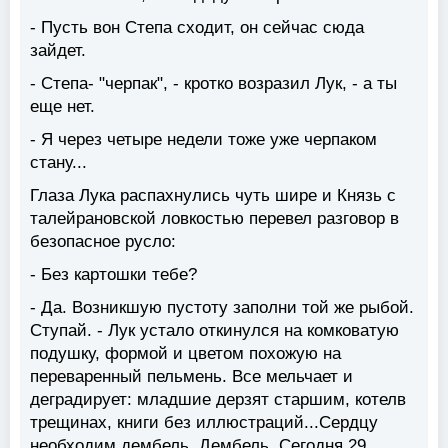
- Пусть вон Степа сходит, он сейчас сюда
зайдет.
- Степа- "черпак", - кротко возразил Лук, - а ты
еще нет.
- Я через четыре недели тоже уже черпаком
стану...
Глаза Лука распахнулись чуть шире и Князь с
талейрановской ловкостью перевел разговор в
безопасное русло:
- Без картошки тебе?
- Да. Возникшую пустоту заполни той же рыбой.
Ступай. - Лук устало откинулся на комковатую
подушку, формой и цветом похожую на
переваренный пельмень. Все мельчает и
деградирует: младшие дерзят старшим, котелв
трещинах, книги без иллюстраций...Сердцу
необходим дембель. Дембель. Сегодня 29