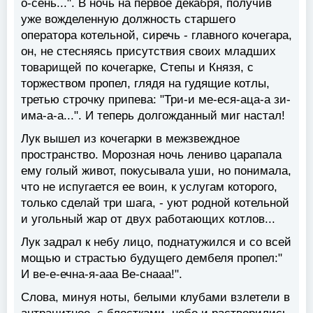
о-сень...". В ночь на первое декабря, получив
уже вожделенную должность старшего
оператора котельной, сиречь - главного кочегара,
он, не стесняясь присутствия своих младших
товарищей по кочегарке, Степы и Князя, с
торжеством пропел, глядя на гудящие котлы,
третью строчку припева: "Три-и ме-еся-аца-а зи-
има-а-а...". И теперь долгожданный миг настал!
Лук вышел из кочегарки в межзвеждное
пространство. Морозная ночь лениво царапала
ему голый живот, покусывала уши, но понимала,
что не испугается ее воин, к услугам которого,
только сделай три шага, - уют родной котельной
и угольный жар от двух работающих котлов...
Лук задрал к небу лицо, поднатужился и со всей
мощью и страстью будущего дембеля пропел:"
И ве-е-ечна-я-ааа Ве-снааа!".
Слова, минуя ноты, белыми клубами взлетели в