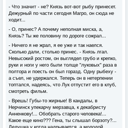
- Что значит - не? Князь вот-вот рыбу принесет.
Дежурный по части сегодня Магро, он сюда не
ходит...
- О, принес? А почему неполная миска, а,
Князь? Ты же половину по дороге сожрал...
- Ничего я не жрал, я ее уже и так наелся.
Сколько дали, столько принес. - Князь лгал.
Невысокий ростом, он выглядел грубо и крепко,
руки и ноги у него были толще "луковых" раза в
полтора и поесть он был горазд. Одну рыбеху -
а съел, не удержался. Теперь он в нетерпении
топтался, надеясь, что Лук отпустит его в клуб,
смотреть фильм.
- Врешь! Губы-то жирные! В кандалы, в
Нерчинск упекарчу мерзавца, к декабристу
Анненкову!... Обобрать старого человека!...
Какое еще кино??? Гена, ты слышал борзоту?...
Дедушка у котла надрывается, а молодой