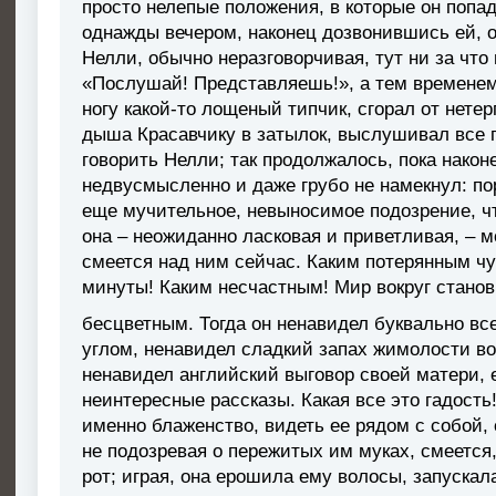
просто нелепые положения, в которые он попад
однажды вечером, наконец дозвонившись ей, о
Нелли, обычно неразговорчивая, тут ни за что 
«Послушай! Представляешь!», а тем временем
ногу какой-то лощеный типчик, сгорал от нете
дыша Красавчику в затылок, выслушивал все 
говорить Нелли; так продолжалось, пока након
недвусмысленно и даже грубо не намекнул: пор
еще мучительное, невыносимое подозрение, чт
она – неожиданно ласковая и приветливая, – м
смеется над ним сейчас. Каким потерянным чу
минуты! Каким несчастным! Мир вокруг стано
бесцветным. Тогда он ненавидел буквально все
углом, ненавидел сладкий запах жимолости во
ненавидел английский выговор своей матери, 
неинтересные рассказы. Какая все это гадость!
именно блаженство, видеть ее рядом с собой, 
не подозревая о пережитых им муках, смеется
рот; играя, она ерошила ему волосы, запускал