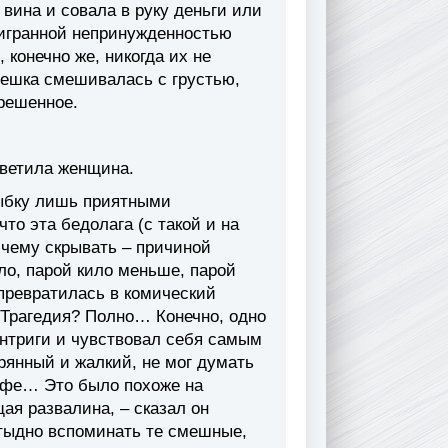
вина и совала в руку деньги или
наигранной непринужденностью
 конечно же, никогда их не
мешка смешивалась с грустью,
решенное.
ответила женщина.
лыбку лишь приятными
то эта бедолага (с такой и на
к чему скрывать – причиной
ело, парой кило меньше, парой
 превратилась в комический
 Трагедия? Полно… Конечно, одно
интриги и чувствовал себя самым
рянный и жалкий, не мог думать
кафе… Это было похоже на
ая развалина, – сказал он
 стыдно вспоминать те смешные,