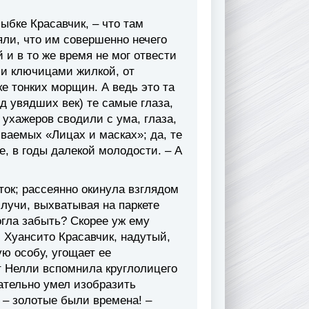
ыбке Красавчик, – что там
няли, что им совершенно нечего
 и в то же время не мог отвести
и ключицами жилкой, от
е тонких морщин. А ведь это та
од увядших век) те самые глаза,
 ухажеров сводили с ума, глаза,
ваемых «Лицах и масках»; да, те
е, в годы далекой молодости. – А
ок; рассеянно окинула взглядом
 лучи, выхватывая на паркете
гла забыть? Скорее уж ему
, Хуансито Красавчик, надутый,
ю особу, угощает ее
т Нелли вспомнила круглолицего
ательно умел изобразить
а – золотые были времена! –