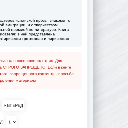
астеров испанской прозы; знакомит с
й эмиграции, и с творчеством
льной премией по литературе. Книга
исателя: в ней представлена
атирически-гротескная и лирическая.
олько для совершеннолетних. Для
та
СТРОГО ЗАПРЕЩЕНО!
Если в книге
гого, запрещенного контента - просьба
даления материала
ВПЕРЕД
у: