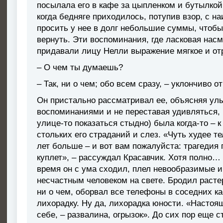
посылала его в кафе за цыпленком и бутылкой 
когда бедняге приходилось, потупив взор, с 
просить у нее в долг небольшие суммы, чтобы,
вернуть. Эти воспоминания, где ласковая нас
придавали лицу Нелли выражение мягкое и от
– О чем ты думаешь?
– Так, ни о чем; обо всем сразу, – уклончиво 
Он пристально рассматривал ее, объясняя у
воспоминаниями и не переставая удивляться, ч
улице-то показаться стыдно) была когда-то – 
стольких его страданий и слез. «Чуть худее т
лет больше – и вот вам пожалуйста: трагедия
куплет», – рассуждал Красавчик. Хотя полно…
время он с ума сходил, плел невообразимые 
несчастным человеком на свете. Бродил расте
ни о чем, оборвал все телефоны в соседних 
лихорадку. Ну да, лихорадка юности. «Настоящ
себе, – развалина, огрызок». До сих пор еще