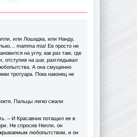
елли, или Лошадка, или Нанду,
олько… mamma mia! Ее просто не
новился на углу, как раз там, где
, отступив на шаг, разглядывал
юбопытства. А она смущенно
мки тротуара. Пока наконец не
локтя. Пальцы легко сжали
ь. – И Красавчик потащил ее в
ри. Не спросив Нелли, он
ескрываемым любопытством, и он