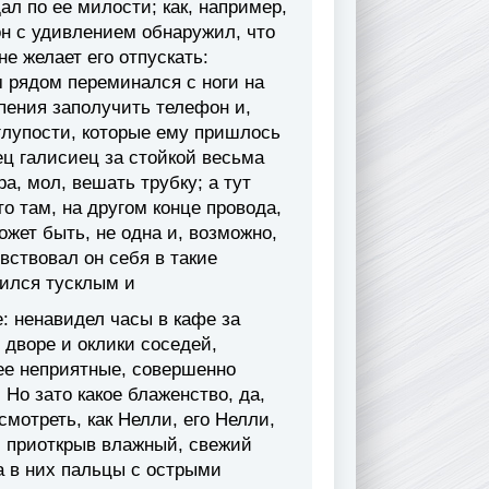
ал по ее милости; как, например,
н с удивлением обнаружил, что
не желает его отпускать:
 рядом переминался с ноги на
рпения заполучить телефон и,
глупости, которые ему пришлось
ец галисиец за стойкой весьма
а, мол, вешать трубку; а тут
о там, на другом конце провода,
ожет быть, не одна и, возможно,
вствовал он себя в такие
вился тусклым и
: ненавидел часы в кафе за
 дворе и оклики соседей,
ее неприятные, совершенно
 Но зато какое блаженство, да,
смотреть, как Нелли, его Нелли,
, приоткрыв влажный, свежий
а в них пальцы с острыми