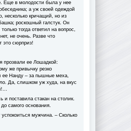
. Еще в молодости была у нее
обеседника; а уж своей одеждой
, несколько кричащий, но из
башка; роскошный галстук. Он
 только тогда ответил на вопрос,
ет, не очень. Разве что
т это сюрприз!
ья прозвали ее Лошадкой:
тому же привычку резко
и ее Нанду – за пышные меха,
о. Да, слишком уж худа, на вкус
й!…
 и поставила стакан на столик.
 до самого основания.
ог успокоиться мужчина. – Сколько