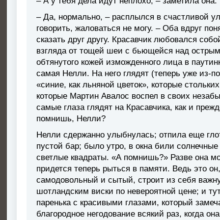
– А у тебя дела идут неплохо, – заметила она.
– Да, нормально, – расплылся в счастливой ул
говорить, жаловаться не могу. – Оба вдруг по
сказать друг другу. Красавчик любовался собой
взгляда от тощей шеи с бьющейся над острым
обтянутого кожей изможденного лица в паутинк
самая Нелли. На него глядят (теперь уже из-п
«синие, как льняной цветок», которые стольких
которые Мартин Авалос воспел в своих незабы
самые глаза глядят на Красавчика, как и прежд
помнишь, Нелли?
Нелли сдержанно улыбнулась; отпила еще глот
пустой бар; было утро, в окна били солнечные
светлые квадраты. «А помнишь?» Разве она мо
придется теперь рыться в памяти. Ведь это он
самодовольный и сытый, строит из себя важну
шотландским виски по невероятной цене; и ту
паренька с красивыми глазами, который замеч
благородное негодование всякий раз, когда он