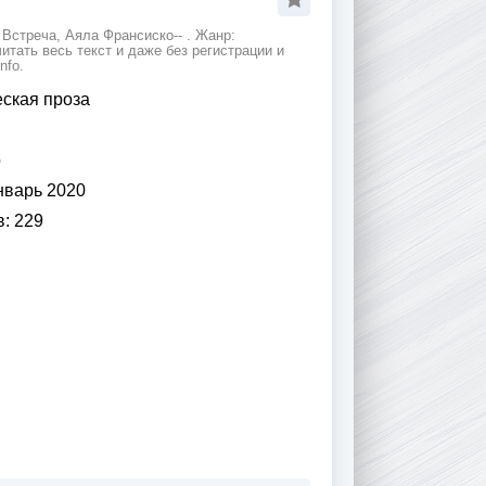
Встреча, Аяла Франсиско-- . Жанр:
тать весь текст и даже без регистрации и
nfo.
еская проза
о
нварь 2020
в:
229