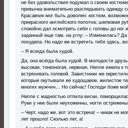
не без удовольствия подумал о своем костюме
привычка внимательно разглядывать одежду с
Красавчик мог быть доволен: костюм, возможно
прекрасного английского полотна; шелковая ру
спокойно дал осмотреть себя с головы до ног и
заданный еще там, на углу: – Изменилась? Да н
похудела. Но надо же встретить тебя здесь, во
– Я всегда была худой.
Да, она всегда была худой. В молодости друз
высокая, тонконогая, нервная, Нелли имела к 
встряхивать головой. Завистники же окрестил
которые окутывали ее худощавое, жилистое тел
многих мужчин… Но сейчас! Господи боже мо
Нелли с жадностью отпила виски, поморщилась
Руки у нее были неухоженны, ногти острижены
– Черт, надо же, вот это встреча! – никак не м
лет прошло! Сколько лет, а!