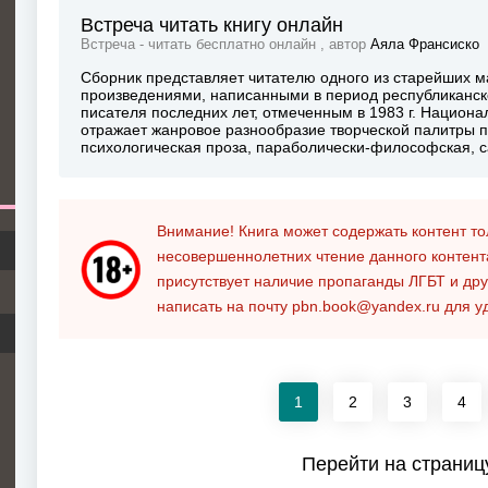
Встреча читать книгу онлайн
Встреча - читать бесплатно онлайн , автор
Аяла Франсиско
Сборник представляет читателю одного из старейших м
произведениями, написанными в период республиканско
писателя последних лет, отмеченным в 1983 г. Национа
отражает жанровое разнообразие творческой палитры п
психологическая проза, параболически-философская, с
Внимание! Книга может содержать контент т
несовершеннолетних чтение данного контен
присутствует наличие пропаганды ЛГБТ и дру
написать на почту
pbn.book@yandex.ru
для у
1
2
3
4
Перейти на страниц