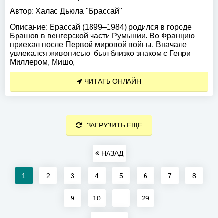
Автор:
Халас Дьюла "Брассай"
Описание:
Брассай (1899–1984) родился в городе
Брашов в венгерской части Румынии. Во Францию
приехал после Первой мировой войны. Вначале
увлекался живописью, был близко знаком с Генри
Миллером, Мишо,
ЧИТАТЬ ОНЛАЙН
ЗАГРУЗИТЬ ЕЩЕ
НАЗАД
1
2
3
4
5
6
7
8
9
10
...
29