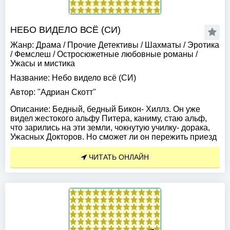
НЕБО ВИДЕЛО ВСЁ (СИ)
Жанр:
Драма
/
Прочие Детективы
/
Шахматы
/
Эротика
/
Фемслеш
/
Остросюжетные любовные романы
/
Ужасы и мистика
Название:
Небо видело всё (СИ)
Автор:
"Адриан Скотт"
Описание:
Бедный, бедный Бикон- Хиллз. Он уже
видел жестокого альфу Питера, каниму, стаю альф,
что зарились на эти земли, чокнутую училку- дорака,
Ужасных Докторов. Но сможет ли он пережить приезд
ЧИТАТЬ ОНЛАЙН