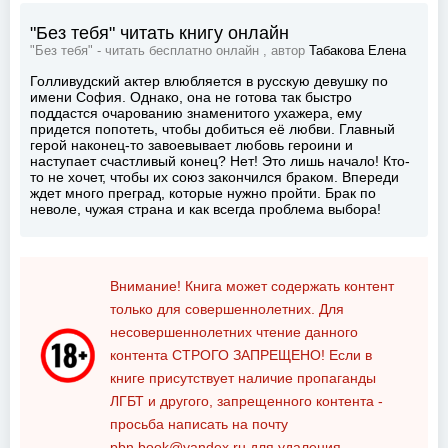
"Без тебя" читать книгу онлайн
"Без тебя" - читать бесплатно онлайн , автор
Табакова Елена
Голливудский актер влюбляется в русскую девушку по
имени София. Однако, она не готова так быстро
поддастся очарованию знаменитого ухажера, ему
придется попотеть, чтобы добиться её любви. Главный
герой наконец-то завоевывает любовь героини и
наступает счастливый конец? Нет! Это лишь начало! Кто-
то не хочет, чтобы их союз закончился браком. Впереди
ждет много преград, которые нужно пройти. Брак по
неволе, чужая страна и как всегда проблема выбора!
Внимание! Книга может содержать контент
только для совершеннолетних. Для
несовершеннолетних чтение данного
контента
СТРОГО ЗАПРЕЩЕНО!
Если в
книге присутствует наличие пропаганды
ЛГБТ и другого, запрещенного контента -
просьба написать на почту
pbn.book@yandex.ru
для удаления