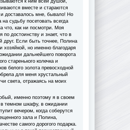
язываются к ним всей душой,
уживаются вместе и стараются
 и доставалось мне, бывало! Но
а на судьбу посетовать всегда
а что, как ни посмотри. Моя
по достоинству и знает, что в
й друг. Если быть точнее, Полина
и хозяйкой, но именно благодаря
в ожидании дальнейшего поворота
го старенького колечка и
ков белого золота превосходной
обрела для меня хрустальный
учи света, отражаясь на моих
собый, именно поэтому я в своем
е в темном шкафу, в ожидании
тупит вечером, когда соберутся
вещенного зала и Полина,
ачестве самого дорогого подарка.