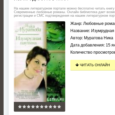
На нашем литературном портале можно бесплатно читать книгу 
Современные любовные романы. Онлайн библиотека дает возмож
регистрации и СМС подтверждения на нашем литературном порта
Жанр:
Любовные рома
Название:
Изумрудная 
Автор:
Муратова Ника
Дата добавления:
15 я
Количество просмотро
ЧИТАТЬ ОНЛАЙН