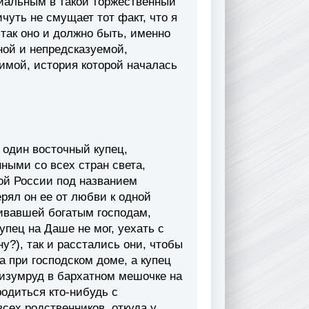
циальным в такой торжественный
ичуть не смущает тот факт, что я
 так оно и должно быть, именно
ной и непредсказуемой,
имой, история которой началась
 один восточный купец,
ными со всех стран света,
ой России под названием
ерял он ее от любви к одной
ивавшей богатым господам,
пец на Даше не мог, уехать с
у?), так и расстались они, чтобы
а при господском доме, а купец
и изумруд в бархатном мешочке на
родиться кто-нибудь с
сех родственников, откуда у