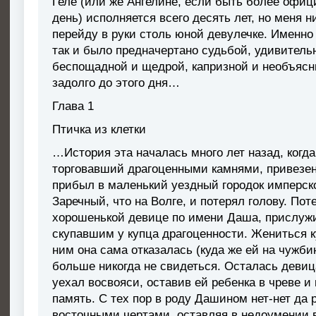
Геле (или же Ангелине, если быть более офи
день) исполняется всего десять лет, но меня н
перейду в руки столь юной девулечке. Именно
так и было предначертано судьбой, удивитель
беспощадной и щедрой, капризной и необъясн
задолго до этого дня…
Глава 1
Птичка из клетки
…История эта началась много лет назад, когда
торговавший драгоценными камнями, привезен
прибыл в маленький уездный городок имперск
Заречный, что на Волге, и потерял голову. Пот
хорошенькой девице по имени Даша, прислуж
скупавшим у купца драгоценности. Жениться ку
ним она сама отказалась (куда же ей на чужбин
больше никогда не свидеться. Осталась девиц
уехал восвояси, оставив ей ребенка в чреве 
память. С тех пор в роду Дашином нет-нет да 
восточными чертами, оставляя в недоумении в