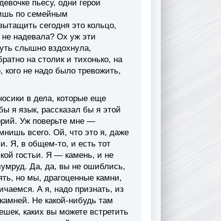
евочке пьесу, одни герои
лишь по семейным
ытащить сегодня это кольцо,
 не надевала? Ох уж эти
чуть слышно вздохнула,
ратно на столик и тихонько, на
 кого не надо было тревожить,
осики в дела, которые еще
ы я язык, рассказал бы я этой
рий. Уж поверьте мне —
мнишь всего. Ой, что это я, даже
. Я, в общем-то, и есть тот
кой гостьи. Я — камень, и не
зумруд. Да, да, вы не ошиблись,
ять, но мы, драгоценные камни,
чаемся. А я, надо признать, из
камней. Не какой-нибудь там
шек, каких вы можете встретить