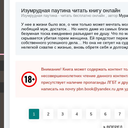
Изумрудная паутина читать книгу онлайн
Изумрудная паутина - читать бесплатно онлайн , автор
Мура
У нее в жизни было все, о чем только может мечтать 
любящий муж, достаток… Но никто даже из самых близки
безумная тоска ежедневно разъедает ее душу. Что по 
скрывается убитая горем женщина. Ей предстоит переж
собственного успешного дела… Но она не сетует на суд
нелегкой схватке с жизнью, вновь обретя себя и долго
Внимание! Книга может содержать контент т
несовершеннолетних чтение данного контен
присутствует наличие пропаганды ЛГБТ и дру
написать на почту
pbn.book@yandex.ru
для у
1
2
3
4
5
6
7
ВПЕРЕД