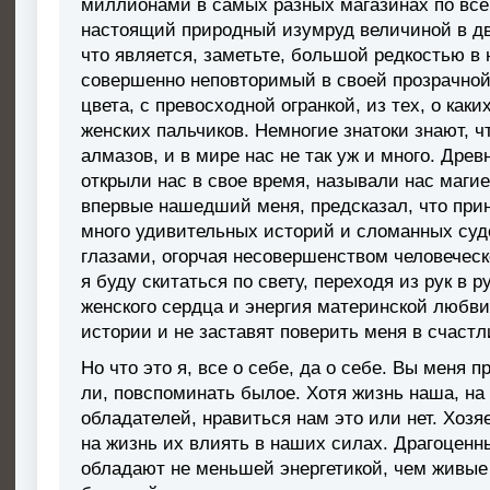
миллионами в самых разных магазинах по всем
настоящий природный изумруд величиной в два
что является, заметьте, большой редкостью в
совершенно неповторимый в своей прозрачной 
цвета, с превосходной огранкой, из тех, о как
женских пальчиков. Немногие знатоки знают, 
алмазов, и в мире нас не так уж и много. Дре
открыли нас в свое время, называли нас магие
впервые нашедший меня, предсказал, что прине
много удивительных историй и сломанных суд
глазами, огорчая несовершенством человеческ
я буду скитаться по свету, переходя из рук в 
женского сердца и энергия материнской любв
истории и не заставят поверить меня в счас
Но что это я, все о себе, да о себе. Вы меня п
ли, повспоминать былое. Хотя жизнь наша, на
обладателей, нравиться нам это или нет. Хозя
на жизнь их влиять в наших силах. Драгоценны
обладают не меньшей энергетикой, чем живые