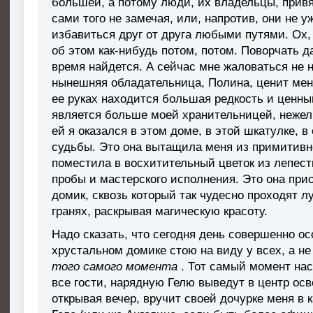
большей, а потому люди, их владельцы, прив
сами того не замечая, или, напротив, они не 
избавиться друг от друга любыми путями. Ох,
об этом как-нибудь потом, потом. Поворчать д
время найдется. А сейчас мне жаловаться не н
нынешняя обладательница, Полина, ценит меня 
ее руках находится большая редкость и ценны
является больше моей хранительницей, нежел
ей я оказался в этом доме, в этой шкатулке, 
судьбы. Это она вытащила меня из примитивно
поместила в восхитительный цветок из лепест
пробы и мастерского исполнения. Это она при
домик, сквозь который так чудесно проходят л
гранях, раскрывая магическую красоту.
Надо сказать, что сегодня день совершенно о
хрустальном домике стою на виду у всех, а н
того самого момента
. Тот самый момент нас
все гости, нарядную Гелю выведут в центр ос
открывая вечер, вручит своей дочурке меня в к