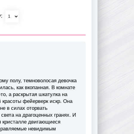
у:
му полу, темноволосая девочка
лась, как вкопанная. В комнате
это, а раскрытая шкатулка на
 красоты фейерверк искр. Она
не в силах оторвать
 света на драгоценных гранях. И
ся кристалле двигающиеся
управляемые невидимым