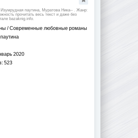
Изумрудная паутина, Муратова Ника-- . Жанр:
ность прочитать весь текст и даже без
ле bazaknig.info.
ны
/
Современные любовные романы
паутина
нварь 2020
в:
523