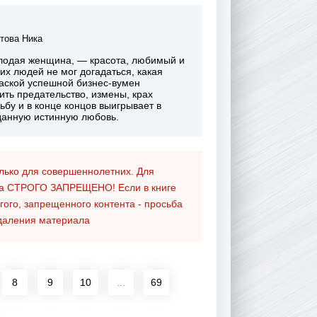
това Ника
молодая женщина, — красота, любимый и
х людей не мог догадаться, какая
маской успешной бизнес-вумен
ить предательство, измены, крах
ьбу и в конце концов выигрывает в
жданную истинную любовь.
олько для совершеннолетних. Для
та
СТРОГО ЗАПРЕЩЕНО!
Если в книге
гого, запрещенного контента - просьба
даления материала
8
9
10
...
69