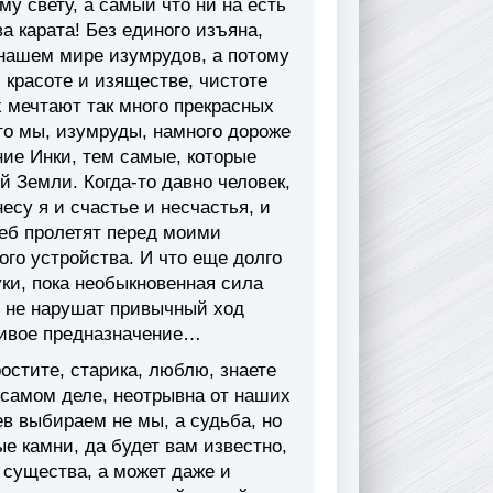
у свету, а самый что ни на есть
 карата! Без единого изъяна,
 нашем мире изумрудов, а потому
красоте и изяществе, чистоте
их мечтают так много прекрасных
что мы, изумруды, намного дороже
вние Инки, тем самые, которые
й Земли. Когда-то давно человек,
су я и счастье и несчастья, и
еб пролетят перед моими
ого устройства. И что еще долго
руки, пока необыкновенная сила
и не нарушат привычный ход
тливое предназначение…
ростите, старика, люблю, знаете
 самом деле, неотрывна от наших
ев выбираем не мы, а судьба, но
е камни, да будет вам известно,
 существа, а может даже и