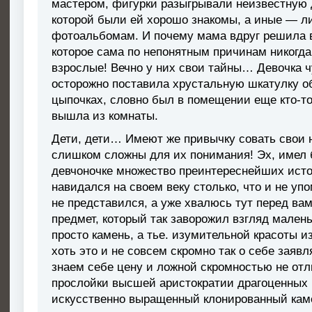
мастером, фигурки разыгрывали неизвестную д
которой были ей хорошо знакомы, а иные — 
фотоальбомам. И почему мама вдруг решила в
которое сама по непонятным причинам никогда
взрослые! Вечно у них свои тайны… Девочка 
осторожно поставила хрустальную шкатулку об
цыпочках, словно был в помещении еще кто-то,
вышла из комнаты.
Дети, дети… Имеют же привычку совать свои н
слишком сложны для их понимания! Эх, имел б
девчоночке множество преинтереснейших исто
навидался на своем веку столько, что и не упо
не представился, а уже хвалюсь тут перед вами
предмет, который так заворожил взгляд малень
просто камень, а тье. изумительной красоты и
хоть это и не совсем скромно так о себе заявл
знаем себе цену и ложной скромностью не отли
прослойки высшей аристократии драгоценных 
искусственно выращенный клонированный каме