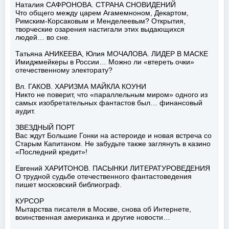
Наталия САФРОНОВА. СТРАНА СНОВИДЕНИЙ
Что общего между царем Агамемноном, Декартом,
Римским-Корсаковым и Менделеевым? Открытия,
творческие озарения настигали этих выдающихся
людей… во сне.
Татьяна АНИКЕЕВА, Юлия МОЧАЛОВА. ЛИДЕР В МАСКЕ
Имиджмейкеры в России… Можно ли «втереть очки»
отечественному электорату?
Вл. ГАКОВ. ХАРИЗМА МАЙКЛА КОУНИ
Никто не поверит, что «параллельным миром» одного из
самых изобретательных фантастов был… финансовый
аудит.
ЗВЕЗДНЫЙ ПОРТ
Вас ждут Большие Гонки на астероиде и новая встреча со
Старым Капитаном. Не забудьте также заглянуть в казино
«Последний кредит»!
Евгений ХАРИТОНОВ. ПАСЫНКИ ЛИТЕРАТУРОВЕДЕНИЯ
О трудной судьбе отечественного фантастоведения
пишет московский библиограф.
КУРСОР
Мытарства писателя в Москве, снова об Интернете,
воинственная американка и другие новости…