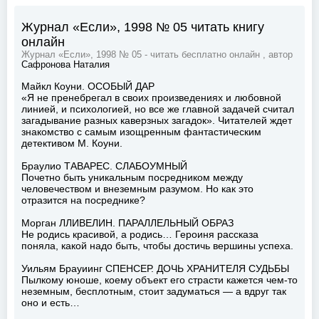
Журнал «Если», 1998 № 05 читать книгу
онлайн
Журнал «Если», 1998 № 05 - читать бесплатно онлайн , автор
Сафронова Наталия
Майкл Коуни. ОСОБЫЙ ДАР
«Я не пренебрегал в своих произведениях и любовной
линией, и психологией, но все же главной задачей считал
загадывание разных каверзных загадок». Читателей ждет
знакомство с самым изощренным фантастическим
детективом М. Коуни.
Браулио ТАВАРЕС. СЛАБОУМНЫЙ
Почетно быть уникальным посредником между
человечеством и внеземным разумом. Но как это
отразится на посреднике?
Морган ЛЛИВЕЛИН. ПАРАЛЛЕЛЬНЫЙ ОБРАЗ
Не родись красивой, а родись… Героиня рассказа
поняла, какой надо быть, чтобы достичь вершины успеха.
Уильям Брауиинг СПЕНСЕР. ДОЧЬ ХРАНИТЕЛЯ СУДЬБЫ
Пылкому юноше, коему объект его страсти кажется чем-то
неземным, бесплотным, стоит задуматься — а вдруг так
оно и есть…