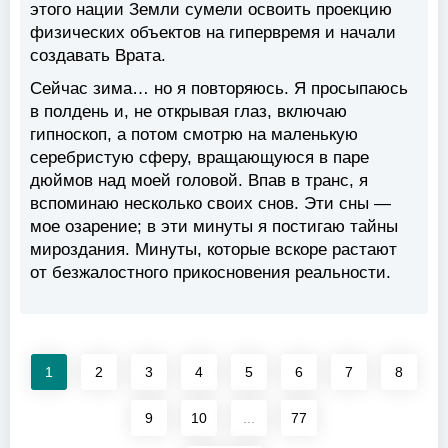
этого нации Земли сумели освоить проекцию
физических объектов на гипервремя и начали
создавать Врата.
Сейчас зима… но я повторяюсь. Я просыпаюсь
в полдень и, не открывая глаз, включаю
гипноскоп, а потом смотрю на маленькую
серебристую сферу, вращающуюся в паре
дюймов над моей головой. Впав в транс, я
вспоминаю несколько своих снов. Эти сны —
мое озарение; в эти минуты я постигаю тайны
мироздания. Минуты, которые вскоре растают
от безжалостного прикосновения реальности.
1
2
3
4
5
6
7
8
9
10
...
77