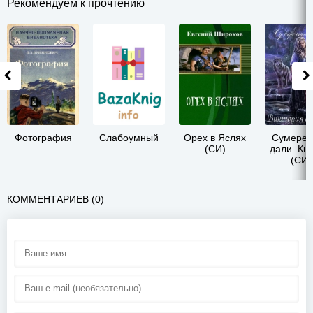
Рекомендуем к прочтению
Фотография
Слабоумный
Орех в Яслях
Сумереч
(СИ)
дали. Кни
(СИ)
КОММЕНТАРИЕВ (0)