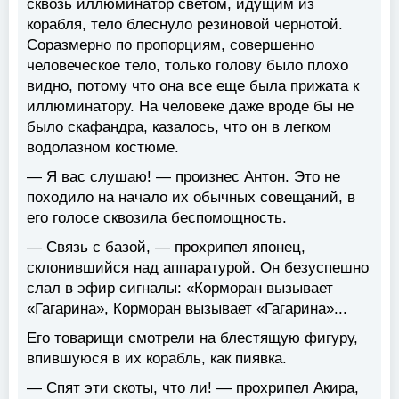
сквозь иллюминатор светом, идущим из
корабля, тело блеснуло резиновой чернотой.
Соразмерно по пропорциям, совершенно
человеческое тело, только голову было плохо
видно, потому что она все еще была прижата к
иллюминатору. На человеке даже вроде бы не
было скафандра, казалось, что он в легком
водолазном костюме.
— Я вас слушаю! — произнес Антон. Это не
походило на начало их обычных совещаний, в
его голосе сквозила беспомощность.
— Связь с базой, — прохрипел японец,
склонившийся над аппаратурой. Он безуспешно
слал в эфир сигналы: «Корморан вызывает
«Гагарина», Корморан вызывает «Гагарина»...
Его товарищи смотрели на блестящую фигуру,
впившуюся в их корабль, как пиявка.
— Спят эти скоты, что ли! — прохрипел Акира,