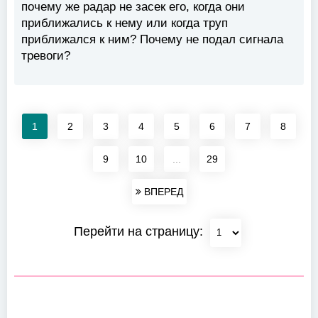
почему же радар не засек его, когда они
приближались к нему или когда труп
приближался к ним? Почему не подал сигнала
тревоги?
1
2
3
4
5
6
7
8
9
10
...
29
ВПЕРЕД
Перейти на страницу: