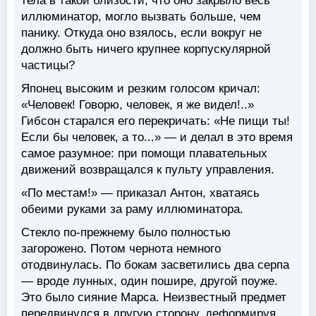
тела в такой близости, что оно закрыло весь
иллюминатор, могло вызвать больше, чем
панику. Откуда оно взялось, если вокруг не
должно быть ничего крупнее корпускулярной
частицы?
Японец высоким и резким голосом кричал:
«Человек! Говорю, человек, я же видел!..»
Гибсон старался его перекричать: «Не пищи ты!
Если бы человек, а то...» — и делал в это время
самое разумное: при помощи плавательных
движений возвращался к пульту управления.
«По местам!» — приказал Антон, хватаясь
обеими руками за раму иллюминатора.
Стекло по-прежнему было полностью
загорожено. Потом чернота немного
отодвинулась. По бокам засветились два серпа
— вроде лунных, один пошире, другой поуже.
Это было сияние Марса. Неизвестный предмет
передвинулся в другую сторону, деформируя