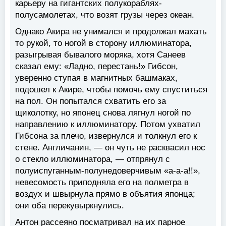
карьеру на гигантских полукораблях-
полусамолетах, что возят грузы через океан.
Однако Акира не унимался и продолжал махать
то рукой, то ногой в сторону иллюминатора,
разыгрывая бывалого моряка, хотя Санеев
сказал ему: «Ладно, перестань!» Гибсон,
уверенно ступая в магнитных башмаках,
подошел к Акире, чтобы помочь ему спуститься
на пол. Он попытался схватить его за
щиколотку, но японец снова лягнул ногой по
направлению к иллюминатору. Потом ухватил
Гибсона за плечо, извернулся и толкнул его к
стене. Англичанин, — он чуть не расквасил нос
о стекло иллюминатора, — отпрянул с
полуиспуганным-полунедоверчивым «а-а-а!!»,
невесомость приподняла его на полметра в
воздух и швырнула прямо в объятия японца;
они оба перекувыркнулись.
Антон рассеяно посматривал на их парное