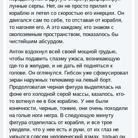
лунные серпы. Нет, он не просто прилип к
кораблю и летел со скоростью его инерции. Он
двигался сам по себе, то отставая от корабля,
то нагоняя его. А это каждому, кто знаком с
околоземным пространством, показалось бы
чистейшим абсурдом.
Антон вздохнул всей своей мощной грудью,
чтобы подавить спазму ужаса, возникающую
где-то в желудке, и не дать ей подняться к
голове. Он оглянулся. Гибсон уже сфокусировал
экран наружных телекамер на левый борт.
Продолговатая черная фигура выделялась на
фоне его холодной серой массы, казалось, кто-
то воткнул ее в бок кораблю. У нее были
конечности, черные, тонкие, они очень походили
на голые ноги негра. В следующую минуту
фигура отделилась от корабля, и все трое
увидели, что у нее есть и руки, от их глаз не
укрылся совсем человеческий взмах, только он