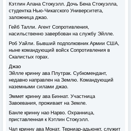
Кэтлин Алана Стокуэлл. Дочь Бена Стокуэлла,
студентка Нью-Чикагского Университета,
заложница джао.
Гейб Талли. Агент Сопротивления,
насильственно завербован на службу Эйлле.
Роб Уайли. Бывший подполковник Армии США,
ныне командующий войск Сопротивления в
Скалистых горах.
Джао
Эйлле кринну ава Плутрак. Субкомендант,
недавно направлен на Землю. Командующий
наземными силами джао.
Эммет кринну ава Биннат. Участница
Завоевания, проживает на Земле.
Банле кринну нао Нарво. Охранница,
приставленная к Кэтлин Стокуэлл.
Чал кринну ава Монат. Терниар-адьюнкт, служит