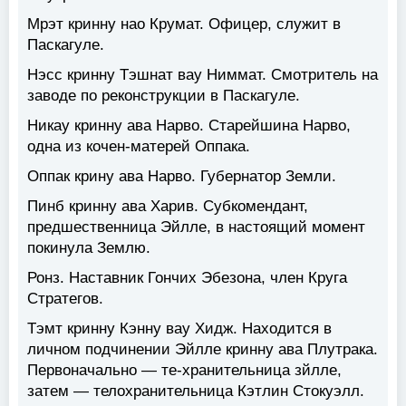
Мрэт кринну нао Крумат. Офицер, служит в
Паскагуле.
Нэсс кринну Тэшнат вау Ниммат. Смотритель на
заводе по реконструкции в Паскагуле.
Никау кринну ава Нарво. Старейшина Нарво,
одна из кочен-матерей Оппака.
Оппак крину ава Нарво. Губернатор Земли.
Пинб кринну ава Харив. Субкомендант,
предшественница Эйлле, в настоящий момент
покинула Землю.
Ронз. Наставник Гончих Эбезона, член Круга
Стратегов.
Тэмт кринну Кэнну вау Хидж. Находится в
личном подчинении Эйлле кринну ава Плутрака.
Первоначально — те-хранительница зйлле,
затем — телохранительница Кэтлин Стокуэлл.