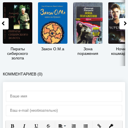
Пираты
Закон О.М.а
Зона
Ночно
сибирского
поражения
кошмар 
золота
КОММЕНТАРИЕВ (0)