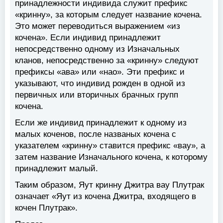
принадлежности индивида служит префикс
«кринну», за которым следует название кочена.
Это может переводиться выражением «из
кочена». Если индивид принадлежит
непосредственно одному из Изначальных
кланов, непосредственно за «кринну» следуют
префиксы «ава» или «нао». Эти префикс и
указывают, что индивид рожден в одной из
первичных или вторичных брачных групп
кочена.
Если же индивид принадлежит к одному из
малых коченов, после названых кочена с
указателем «кринну» ставится префикс «вау», а
затем название Изначального кочена, к которому
принадлежит малый.
Таким образом, Яут кринну Джитра вау Плутрак
означает «Яут из кочена Джитра, входящего в
кочен Плутрак».