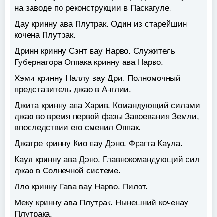
на заводе по реконструкции в Паскагуле.
Дау кринну ава Плутрак. Один из старейшин
кочена Плутрак.
Дринн кринну Сэнт вау Нарво. Служитель
Губернатора Оппака кринну ава Нарво.
Хэми кринну Наллу вау Дри. Полномочный
представитель джао в Англии.
Джита кринну ава Харив. Командующий силами
джао во время первой фазы Завоевания Земли,
впоследствии его сменил Оппак.
Джатре кринну Кио вау Дэно. Фрагта Каула.
Каул кринну ава Дэно. Главнокомандующий сил
джао в Солнечной системе.
Лло кринну Гава вау Нарво. Пилот.
Меку кринну ава Плутрак. Нынешний коченау
Плутрака.