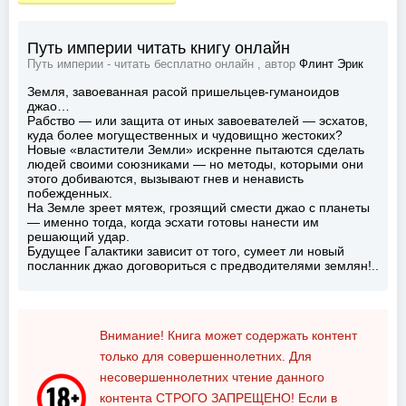
Путь империи читать книгу онлайн
Путь империи - читать бесплатно онлайн , автор
Флинт Эрик
Земля, завоеванная расой пришельцев-гуманоидов
джао…
Рабство — или защита от иных завоевателей — эсхатов,
куда более могущественных и чудовищно жестоких?
Новые «властители Земли» искренне пытаются сделать
людей своими союзниками — но методы, которыми они
этого добиваются, вызывают гнев и ненависть
побежденных.
На Земле зреет мятеж, грозящий смести джао с планеты
— именно тогда, когда эсхати готовы нанести им
решающий удар.
Будущее Галактики зависит от того, сумеет ли новый
посланник джао договориться с предводителями землян!..
Внимание! Книга может содержать контент
только для совершеннолетних. Для
несовершеннолетних чтение данного
контента
СТРОГО ЗАПРЕЩЕНО!
Если в