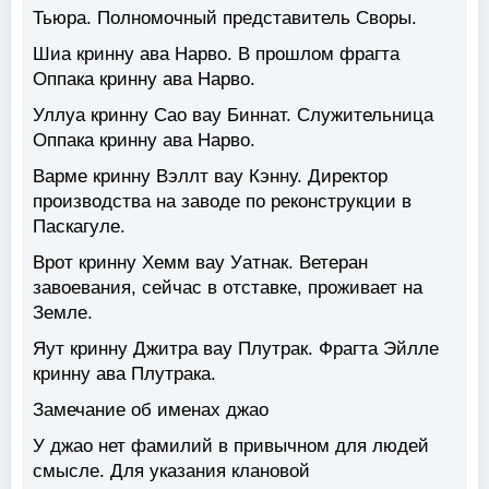
Тьюра. Полномочный представитель Своры.
Шиа кринну ава Нарво. В прошлом фрагта
Оппака кринну ава Нарво.
Уллуа кринну Сао вау Биннат. Служительница
Оппака кринну ава Нарво.
Варме кринну Вэллт вау Кэнну. Директор
производства на заводе по реконструкции в
Паскагуле.
Врот кринну Хемм вау Уатнак. Ветеран
завоевания, сейчас в отставке, проживает на
Земле.
Яут кринну Джитра вау Плутрак. Фрагта Эйлле
кринну ава Плутрака.
Замечание об именах джао
У джао нет фамилий в привычном для людей
смысле. Для указания клановой