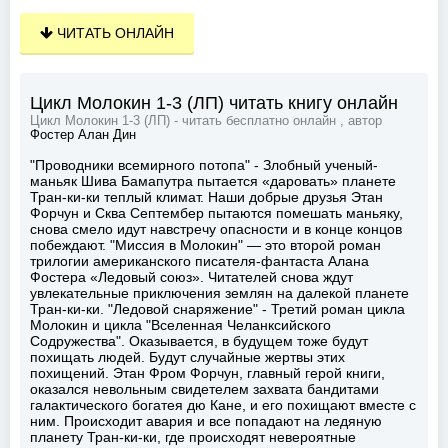
ЧИТАТЬ ОНЛАЙН
Цикл Молокин 1-3 (ЛП) читать книгу онлайн
Цикл Молокин 1-3 (ЛП) - читать бесплатно онлайн , автор
Фостер Алан Дин
"Проводники всемирного потопа" - Злобный ученый-
маньяк Шива Бамапутра пытается «даровать» планете
Тран-ки-ки теплый климат. Наши добрые друзья Этан
Форчун и Сква Септембер пытаются помешать маньяку,
снова смело идут навстречу опасности и в конце концов
побеждают. "Миссия в Молокин" — это второй роман
трилогии американского писателя-фантаста Алана
Фостера «Ледовый союз». Читателей снова ждут
увлекательные приключения землян на далекой планете
Тран-ки-ки. "Ледовой снаряжение" - Третий роман цикла
Молокин и цикла "Вселенная Челанксийского
Содружества". Оказывается, в будущем тоже будут
похищать людей. Будут случайные жертвы этих
похищений. Этан Фром Форчун, главный герой книги,
оказался невольным свидетелем захвата бандитами
галактического богатея дю Кане, и его похищают вместе с
ним. Происходит авария и все попадают на ледяную
планету Тран-ки-ки, где происходят невероятные