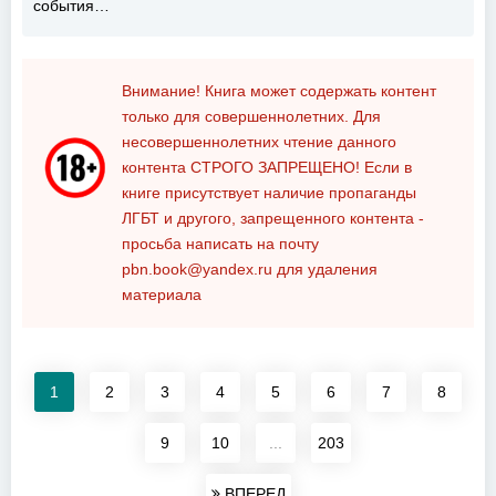
события…
Внимание! Книга может содержать контент
только для совершеннолетних. Для
несовершеннолетних чтение данного
контента
СТРОГО ЗАПРЕЩЕНО!
Если в
книге присутствует наличие пропаганды
ЛГБТ и другого, запрещенного контента -
просьба написать на почту
pbn.book@yandex.ru
для удаления
материала
1
2
3
4
5
6
7
8
9
10
...
203
ВПЕРЕД