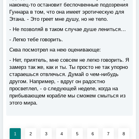
наконец-то остановит беспочвенные подозрения
Гуннара в том, что она имеет эротическую для
Этана. - Это греет мне душу, но не тело.
- Не позволяй в таком случае душе лениться…
- Легко тебе говорить.
Сква посмотрел на нею оценивающе:
- Нет, приятель, мне совсем не легко говорить. Я
замерз так же, как и ты. Ты просто не так упорно
стараешься отвлечься. Думай о чем-нибудь
другом. Например, - вдруг он радостно
просветлел, - о следующей неделе, когда на
прибывающем корабле мы сможем смыться из
этого мира.
1
2
3
4
5
6
7
8