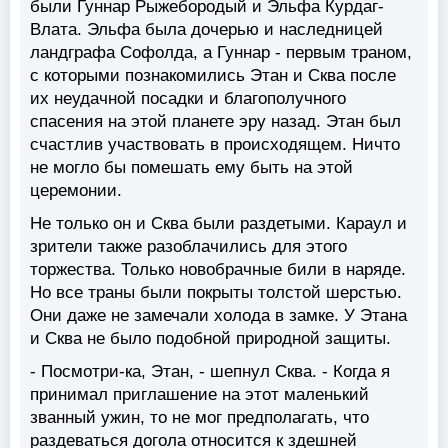
были Гуннар Рыжебородый и Эльфа Курдаг-
Влата. Эльфа была дочерью и наследницей
ландграфа Софолда, а Гуннар - первым траном,
с которыми познакомились Этан и Сква после
их неудачной посадки и благополучного
спасения на этой планете эру назад. Этан был
счастлив участвовать в происходящем. Ничто
не могло бы помешать ему быть на этой
церемонии.
Не только он и Сква были раздетыми. Караул и
зрители также разоблачились для этого
торжества. Только новобрачные били в наряде.
Но все траны были покрыты толстой шерстью.
Они даже не замечали холода в замке. У Этана
и Сква не было подобной природной защиты.
- Посмотри-ка, Этан, - шепнул Сква. - Когда я
принимал приглашение на этот маленький
званный ужин, то не мог предполагать, что
раздеваться догола относится к здешней