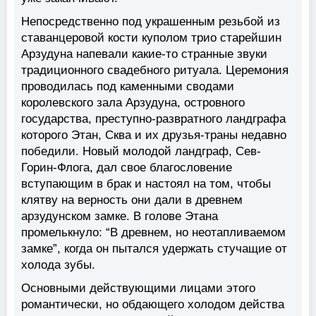
Непосредственно под украшенным резьбой из
ставанцеровой кости куполом трио старейшин
Арзудуна напевали какие-то странные звуки
традиционного свадебного ритуала. Церемония
проводилась под каменными сводами
королевского зала Арзудуна, островного
государства, преступно-развратного ландграфа
которого Этан, Сква и их друзья-траны недавно
победили. Новый молодой ландграф, Сев-
Горин-Флога, дал свое благословение
вступающим в брак и настоял на том, чтобы
клятву на верность они дали в древнем
арзудунском замке. В голове Этана
промелькнуло: “В древнем, но неотапливаемом
замке”, когда он пытался удержать стучащие от
холода зубы.
Основными действующими лицами этого
романтически, но обдающего холодом действа