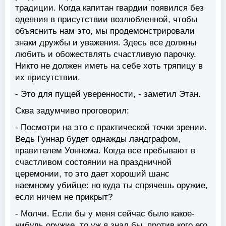
традиции. Когда капитан гвардии появился без
одеяния в присутствии возлюбленной, чтобы
объяснить нам это, мы продемонстрировали
знаки дружбы и уважения. Здесь все должны
любить и обожествлять счастливую парочку.
Никто не должен иметь на себе хоть тряпицу в
их присутствии.
- Это для пущей уверенности, - заметил Этан.
Сква задумчиво проговорил:
- Посмотри на это с практической точки зрении.
Ведь Гуннар будет однажды ландграфом,
правителем Уоннома. Когда все пребывают в
счастливом состоянии на праздничной
церемонии, то это дает хороший шанс
наемному убийце: но куда ты спрячешь оружие,
если ничем не прикрыт?
- Молчи. Если бы у меня сейчас было какое-
нибудь оружие, то уж я знал бы, против кого его