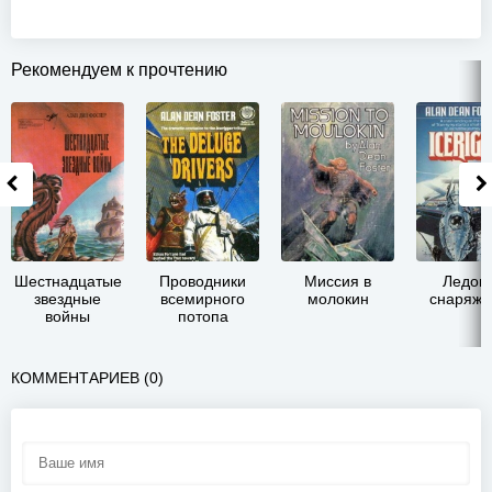
Рекомендуем к прочтению
Шестнадцатые
Проводники
Миссия в
Ледов
звездные
всемирного
молокин
снаряже
войны
потопа
КОММЕНТАРИЕВ (0)