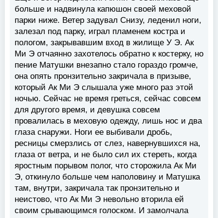
больше и надвинула капюшон своей меховой
парки ниже. Ветер задувал Снизу, леденил ноги,
залезал под парку, играл пламенем костра и
пологом, закрывавшим вход в жилище У Э. Ак
Ми Э отчаянно захотелось обратно к костерку, но
пение Матушки внезапно стало гораздо громче,
она опять пронзительно закричала в призыве,
который Ак Ми Э слышала уже много раз этой
ночью. Сейчас не время греться, сейчас совсем
для другого время, и девушка совсем
провалилась в меховую одежду, лишь нос и два
глаза снаружи. Ноги ее выбивали дробь,
ресницы смерзлись от слез, навернувшихся на,
глаза от ветра, и не было сил их стереть, когда
яростным порывом полог, что сторожила Ак Ми
Э, откинуло больше чем наполовину и Матушка
там, внутри, закричала так пронзительно и
неистово, что Ак Ми Э невольно вторила ей
своим срывающимся голоском. И замолчала