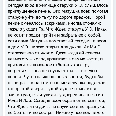
сегодня вход в жилище старухи У Э, слышалось
приглушенное пение. Это Матушка поет, помогая
старухе уйти во тьму по дороге предков. Порой
пение сменялось вскриками, иногда стонами:
тяжело уходит Та, Что Ждет, старуха У Э. Никак
не хотят предки прийти и забрать ее с собой,
хотя сама Матушка помогает ей сегодня, а вход
в дом У Э широко открыт для духов. Ак Ми Э
стережет его от чужих. Даже когда ей совсем
невмоготу – холод проникает в самые кости, и
приходится поневоле отбежать к костру
погреться, – она не спускает глаз с тяжелого
полога. Чуть только он шевельнется, будто бы
от ветра, – в одно мгновение девушка подлетает
к открытой двери. Чужой дух не осмелится
зайти туда, если увидит у дверей человека из
Рода И Лай. Сегодня вход охраняет не сын Той,
Что Ждет, и не дочь, не внуки ее и не правнуки,
не братья и не сестры. Никого у нее нет, никого