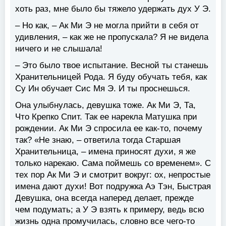
хоть раз, мне было бы тяжело удержать дух У Э.
– Но как, – Ак Ми Э не могла прийти в себя от
удивления, – как же не пропускала? Я не видела
ничего и не слышала!
– Это было твое испытание. Весной ты станешь
Хранительницей Рода. Я буду обучать тебя, как
Су Ин обучает Сис Мя Э. И ты проснешься.
Она улыбнулась, девушка тоже. Ак Ми Э, Та,
Что Крепко Спит. Так ее нарекла Матушка при
рождении. Ак Ми Э спросила ее как-то, почему
так? «Не знаю, – ответила тогда Старшая
Хранительница, – имена приносят духи, я же
только нарекаю. Сама поймешь со временем». С
тех пор Ак Ми Э и смотрит вокруг: ох, непростые
имена дают духи! Вот подружка Аэ Тэн, Быстрая
Девушка, она всегда наперед делает, прежде
чем подумать; а У Э взять к примеру, ведь всю
жизнь одна промучилась, словно все чего-то