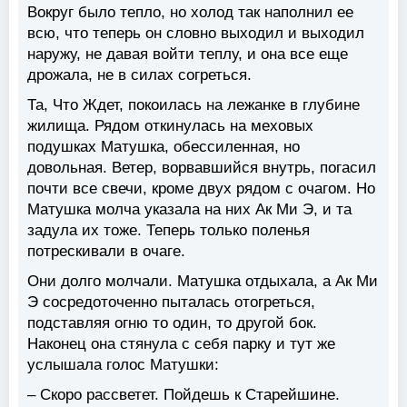
Вокруг было тепло, но холод так наполнил ее
всю, что теперь он словно выходил и выходил
наружу, не давая войти теплу, и она все еще
дрожала, не в силах согреться.
Та, Что Ждет, покоилась на лежанке в глубине
жилища. Рядом откинулась на меховых
подушках Матушка, обессиленная, но
довольная. Ветер, ворвавшийся внутрь, погасил
почти все свечи, кроме двух рядом с очагом. Но
Матушка молча указала на них Ак Ми Э, и та
задула их тоже. Теперь только поленья
потрескивали в очаге.
Они долго молчали. Матушка отдыхала, а Ак Ми
Э сосредоточенно пыталась отогреться,
подставляя огню то один, то другой бок.
Наконец она стянула с себя парку и тут же
услышала голос Матушки:
– Скоро рассветет. Пойдешь к Старейшине.