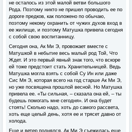
не осталось из этой малой ветви большого
Рода. Поэтому никто не пришел проводить ее по
дороге предков, как положено по обычаю,
поэтому некому охранить от чужих духов вход в
ее жилище, и поэтому Матушка привела сегодня
с собой свою воспитанницу.
Сегодня она, Ак Ми Э, провожает вместе с
Матушкой в небытие весь малый род Той, Что
Ждет. И это первый явный знак того, что вскоре
ей тоже предстоит стать Хранительницей. Ведь
Матушка могла взять с собой Су Ин или даже
Сис Мя Э, которая всего на год старше Ак Ми Э,
но уже посвящена прошлой весной. Но Матушка
привела ее. «Ты сильная, – сказала она ей, – ты
будешь помогать мне сегодня». И она будет
стоять! Сколько надо, хоть до самого рассвета,
хоть еще целый день, хотя ее и трясет давно от
холода.
Еще и ветер поднялся. Ак Ми Э съежилась еще