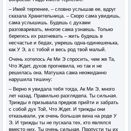
– Имей терпение, – словно услышав ее, вдруг
сказала Хранительница. – Скоро сама увидишь,
сама услышишь. Будешь с духами
разговаривать, многое сама узнаешь. Только
берегись их разгневать – жить будешь в
несчастье и бедах, умрешь одна-одинешенька,
как У Э, а с тобой и весь род твой малый.
Очень хотелось Ак Ми Э спросить, чем же Та,
Что Ждет, духов прогневила, но так и не
решилась она. Матушка сама неожиданно
нарушила тишину:
– Верно я увидала тебя тогда, Ак Ми Э, много
лет назад. Правильно разглядела. Ты сильная.
Трижды я призывала предков прийти и забрать
с собой дух Той, Что Ждет. И трижды они
отказывали, уж очень большая вина на роде У
Э. И трижды ты не пускала тех, кто являлся
вместо них. Ты очень сильная. Пропусти ты их