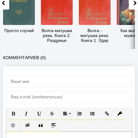
Просто случай
Волга-матушка
Волга -
Как выб
река. Книга 2.
матушка река.
мужчи
Раздумье
Книга 1. Удар
КОММЕНТАРИЕВ (0)
ПОЛУЖИРНЫЙ
КУРСИВ
ПОДЧЕРКНУТЫЙ
ЗАЧЕРКНУТЫЙ
ВЫРАВНИВАНИЕ
НУМЕРОВАННЫЙ СПИСОК
МАРКИРОВАННЫЙ СП
ВСТАВИТЬ ССЫ
ВСТАВИТ
ВСТАВИТЬ СМАЙЛИК
ВСТАВКА СКРЫТОГО ТЕКСТА
ВСТАВКА ЦИТАТЫ
ВСТАВКА СПОЙЛЕРА