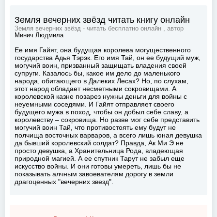
Земля вечерних звёзд читать книгу онлайн
Земля вечерних звёзд - читать бесплатно онлайн , автор
Минич Людмила
Ее имя Гайят, она будущая королева могущественного
государства Адья Тэрэк. Его имя Тай, он ее будущий муж,
могучий воин, призванный защищать владения своей
супруги. Казалось бы, какое им дело до маленького
народа, обитающего в Далеких Лесах? Но, по слухам,
этот народ обладает несметными сокровищами. А
королевской казне позарез нужны деньги для войны с
неуемными соседями. И Гайят отправляет своего
будущего мужа в поход, чтобы он добыл себе славу, а
королевству – сокровища. Но разве мог себе представить
могучий воин Тай, что противостоять ему будут не
полчища восточных варваров, а всего лишь юная девушка
да бывший королевский солдат? Правда, Ак Ми Э не
просто девушка, а Хранительница Рода, владеющая
природной магией. А ее спутник Тарут не забыл еще
искусство войны. И они готовы умереть, лишь бы не
показывать алчным завоевателям дорогу в земли
драгоценных "вечерних звезд".