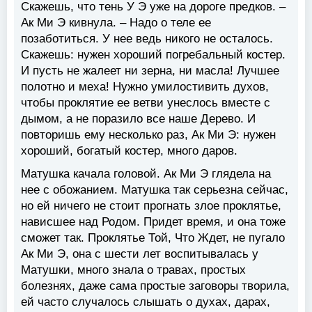
Скажешь, что тень У Э уже на дороге предков. –
Ак Ми Э кивнула. – Надо о теле ее
позаботиться. У нее ведь никого не осталось.
Скажешь: нужен хороший погребальный костер.
И пусть не жалеет ни зерна, ни масла! Лучшее
полотно и меха! Нужно умилостивить духов,
чтобы проклятие ее ветви унеслось вместе с
дымом, а не поразило все наше Дерево. И
повторишь ему несколько раз, Ак Ми Э: нужен
хороший, богатый костер, много даров.
Матушка качала головой. Ак Ми Э глядела на
нее с обожанием. Матушка так серьезна сейчас,
но ей ничего не стоит прогнать злое проклятье,
нависшее над Родом. Придет время, и она тоже
сможет так. Проклятье Той, Что Ждет, не пугало
Ак Ми Э, она с шести лет воспитывалась у
Матушки, много знала о травах, простых
болезнях, даже сама простые заговоры творила,
ей часто случалось слышать о духах, дарах,