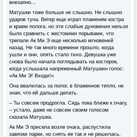
внезапно…
Матушки тоже больше не слышно. Не слышно
ударов туна. Ветер еще играл пламенем костра
и краем полога, но эти слабые дуновения нельзя
было сравнить с жестокими порывами, что
трепали Ак Ми Э еще несколько мгновений
назад. Не так много времени прошло, когда
ушли и они, опять стало тихо. Девушка уже
снова было начала поглядывать на костерок,
когда услышала напряженный Матушкин голос:
«Ак Ми Э! Входи!»
Она ввалилась за полог, в блаженное тепло, не
зная, что ей дальше делать.
– Ты совсем продрогла. Сядь пока ближе к очагу,
– устало, даже не совсем своим голосом
сказала Матушка.
Ак Ми Э присела возле очага, распустила
завязки парки, но снять ее так и не решилась.