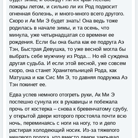
пожары летом, и сильно ли их Род подкосит
огненная болезнь, и много-много всего другого.
Скоро и Ак Ми Э будет знать! Она ведь тоже
родилась в начале зимы, и та осень, что
минула, уже четырнадцатая со времени ее
рождения. Если бы она была как ее подруга Аэ
Тэн, Быстрая Девушка, то уже весной могла бы
выбрать себе мужчину из Рода… Но ей суждена
другая судьба. И если этой весной, уже совсем
скоро, она станет Хранительницей Рода, как
Матушка и как Сис Мя Э, то давняя подружка Аэ
Тэн покинет ее.
Едва успев немного отогреть руки, Ак Ми Э
поспешно сунула их в рукавицы и побежала
прочь от костерка – снова к бревенчатому срубу,
у открытой двери которого простояла почти всю
ночь, переминаясь с ноги на ногу, то и дело
растирая холодеющий носик. Из-за тяжелого
мехового полога, что вместо двери закрывал