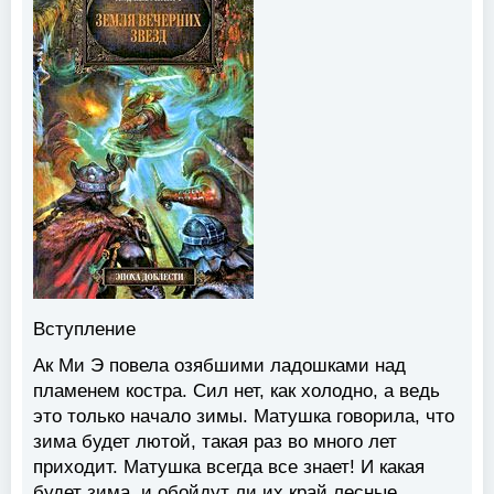
Вступление
Ак Ми Э повела озябшими ладошками над
пламенем костра. Сил нет, как холодно, а ведь
это только начало зимы. Матушка говорила, что
зима будет лютой, такая раз во много лет
приходит. Матушка всегда все знает! И какая
будет зима, и обойдут ли их край лесные