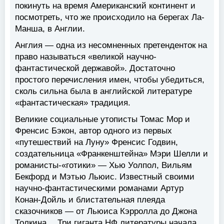
покинуть на время Американский континент и
посмотреть, что же происходило на берегах Ла-
Манша, в Англии.
Англия — одна из несомненных претенденток на
право называться «великой научно-
фантастической державой». Достаточно
простого перечисления имен, чтобы убедиться,
сколь сильна была в английской литературе
«фантастическая» традиция.
Великие социальные утописты Томас Мор и
Френсис Бэкон, автор одного из первых
«путешествий на Луну» Френсис Годвин,
создательница «Франкенштейна» Мэри Шелли и
романисты-«готики» — Хью Уолпол, Вильям
Бекфорд и Мэтью Льюис. Известный своими
научно-фантастическими романами Артур
Конан-Дойль и блистательная плеяда
сказочников — от Льюиса Кэрролла до Джона
Толкина… Три гиганта НФ литературы начала