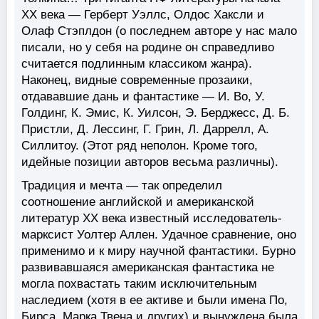
XX века — Герберт Уэллс, Олдос Хаксли и
Олаф Стэплдон (о последнем авторе у нас мало
писали, но у себя на родине он справедливо
считается подлинным классиком жанра).
Наконец, видные современные прозаики,
отдававшие дань и фантастике — И. Во, У.
Голдинг, К. Эмис, К. Уилсон, Э. Берджесс, Д. Б.
Пристли, Д. Лессинг, Г. Грин, Л. Даррелл, А.
Силлитоу. (Этот ряд неполон. Кроме того,
идейные позиции авторов весьма различны).
Традиция и мечта — так определил
соотношение английской и американской
литератур XX века известный исследователь-
марксист Уолтер Аллен. Удачное сравнение, оно
применимо и к миру научной фантастики. Бурно
развивавшаяся американская фантастика не
могла похвастать таким исключительным
наследием (хотя в ее активе и были имена По,
Бирса, Марка Твена и других) и вынуждена была