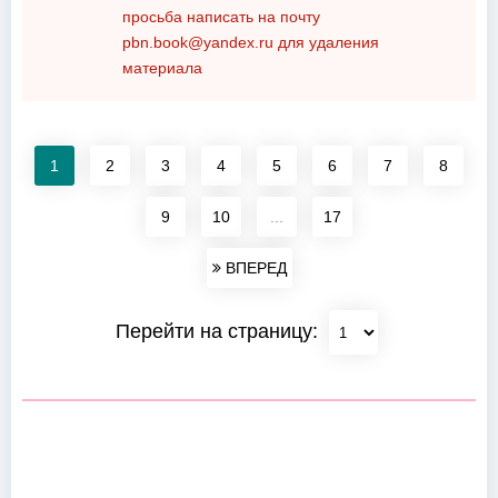
просьба написать на почту
pbn.book@yandex.ru
для удаления
материала
1
2
3
4
5
6
7
8
9
10
...
17
ВПЕРЕД
Перейти на страницу: