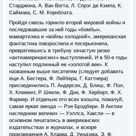
Старджона, А. Ван Вогта, Л. Спрэг де Кэмпа, К.
Саймака, С. М. Корнблата.
Пройдя сквозь горнило второй мировой войны и
последовавшие за ней годы «бомбы»,
маккартизма и «войны холодной», американская
фантастика повзрослела и посерьезнела,
превратившись в трибуну зачастую резко
«антиамериканских» выступлений, И в 50-е годы
наступил подлинный ее «золотой век». К
названным выше писателям (следует добавить
еще А. Бестера, Ф. Лейбера, Г. Каттнера)
присоединились П. Андерсон, Д. Блиш, Ф. Пол,
X. Клемент, Р. Шекли, Ф. Дик, Ф. Херберт, Ф. X.
Фармер. И отдельно ото всех взошла, пожалуй,
самая яркая звезда — Рэя Брэдбери. В Англии
наследники великих — Уэллса, Хаксли — в
основном печатались в американских
издательствах и журналах, и вскоре
произведения А. Кларка, Д. Уиндэма, Э. Ф.