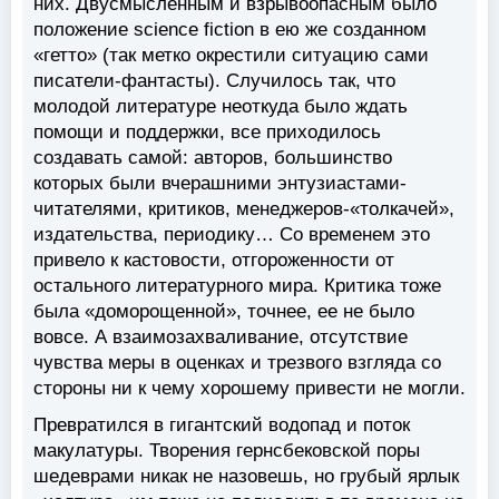
них. Двусмысленным и взрывоопасным было
положение science fiction в ею же созданном
«гетто» (так метко окрестили ситуацию сами
писатели-фантасты). Случилось так, что
молодой литературе неоткуда было ждать
помощи и поддержки, все приходилось
создавать самой: авторов, большинство
которых были вчерашними энтузиастами-
читателями, критиков, менеджеров-«толкачей»,
издательства, периодику… Со временем это
привело к кастовости, отгороженности от
остального литературного мира. Критика тоже
была «доморощенной», точнее, ее не было
вовсе. А взаимозахваливание, отсутствие
чувства меры в оценках и трезвого взгляда со
стороны ни к чему хорошему привести не могли.
Превратился в гигантский водопад и поток
макулатуры. Творения гернсбековской поры
шедеврами никак не назовешь, но грубый ярлык