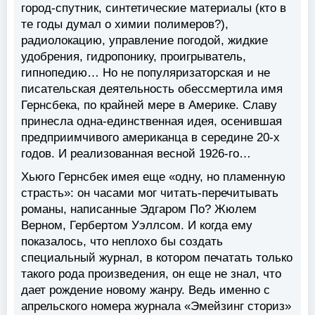
город-спутник, синтетические материалы (кто в
те годы думал о химии полимеров?),
радиолокацию, управление погодой, жидкие
удобрения, гидропонику, проигрыватель,
гипнопедию… Но не популяризаторская и не
писательская деятельность обессмертила имя
Гернсбека, по крайней мере в Америке. Славу
принесла одна-единственная идея, осенившая
предприимчивого американца в середине 20-х
годов. И реализованная весной 1926-го…
Хьюго Гернсбек имея еще «одну, но пламенную
страсть»: он часами мог читать-перечитывать
романы, написанные Эдгаром По? Жюлем
Верном, Гербертом Уэллсом. И когда ему
показалось, что неплохо бы создать
специальный журнал, в котором печатать только
такого рода произведения, он еще не знал, что
дает рождение новому жанру. Ведь именно с
апрельского номера журнала «Эмейзинг сториз»