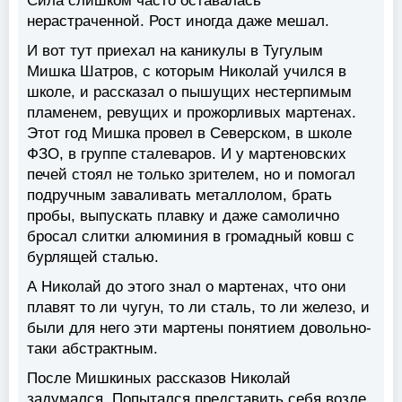
Сила слишком часто оставалась
нерастраченной. Рост иногда даже мешал.
И вот тут приехал на каникулы в Тугулым
Мишка Шатров, с которым Николай учился в
школе, и рассказал о пышущих нестерпимым
пламенем, ревущих и прожорливых мартенах.
Этот год Мишка провел в Северском, в школе
ФЗО, в группе сталеваров. И у мартеновских
печей стоял не только зрителем, но и помогал
подручным заваливать металлолом, брать
пробы, выпускать плавку и даже самолично
бросал слитки алюминия в громадный ковш с
бурлящей сталью.
А Николай до этого знал о мартенах, что они
плавят то ли чугун, то ли сталь, то ли железо, и
были для него эти мартены понятием довольно-
таки абстрактным.
После Мишкиных рассказов Николай
задумался. Попытался представить себя возле