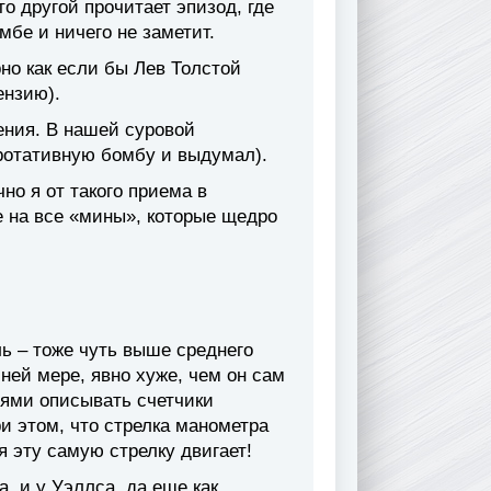
о другой прочитает эпизод, где
бе и ничего не заметит.
рно как если бы Лев Толстой
ензию).
нения. В нашей суровой
ротативную бомбу и выдумал).
чно я от такого приема в
е на все «мины», которые щедро
ль – тоже чуть выше среднего
йней мере, явно хуже, чем он сам
тями описывать счетчики
и этом, что стрелка манометра
я эту самую стрелку двигает!
а, и у Уэллса, да еше как.