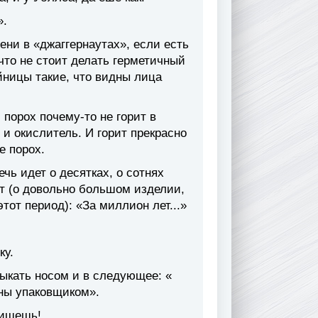
».
ени в «джаггернаутах», если есть
, что не стоит делать герметичный
йницы такие, что видны лица
 порох почему-то не горит в
 и окислитель. И горит прекрасно
е порох.
чь идет о десятках, о сотнях
рит (о довольно большом изделии,
этот период): «За миллион лет...»
ку.
тыкать носом и в следующее: «
аны упаковщиком».
пишешь!