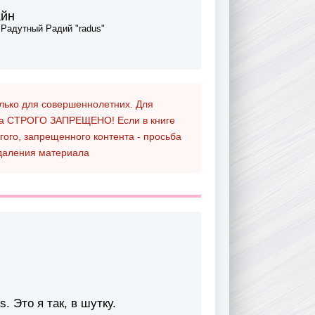
айн
р
Радутный Радий "radus"
олько для совершеннолетних. Для
та
СТРОГО ЗАПРЕЩЕНО!
Если в книге
гого, запрещенного контента - просьба
даления материала
. Это я так, в шутку.