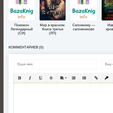
Покемон
Мир в красном.
Сапожнику —
Изв
Легендарный
Книга третья
сапожниково
кро
(СИ)
(ЛП)
КОММЕНТАРИЕВ (0)
ПОЛУЖИРНЫЙ
КУРСИВ
ПОДЧЕРКНУТЫЙ
ЗАЧЕРКНУТЫЙ
ВЫРАВНИВАНИЕ
НУМЕРОВАННЫЙ СПИС
МАРКИРОВАННЫЙ
ВСТАВИТЬ
ВСТА