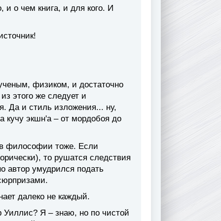
 и о чем книга, и для кого. И
источник!
ученым, физиком, и достаточно
 из этого же следует и
я. Да и стиль изложения... ну,
а кучу экшн'а – от мордобоя до
и в философии тоже. Если
орически), то рушатся следствия
 но автор умудрился подать
 сюрпризами.
нает далеко не каждый.
р Уиллис? Я – знаю, но по чистой