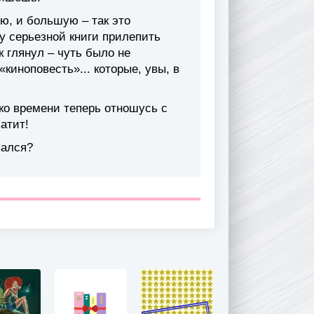
ю, и большую – так это
у серьезной книги прилепить
к глянул – чуть было не
киноповесть»... которые, увы, в
ко времени теперь отношусь с
атит!
вался?