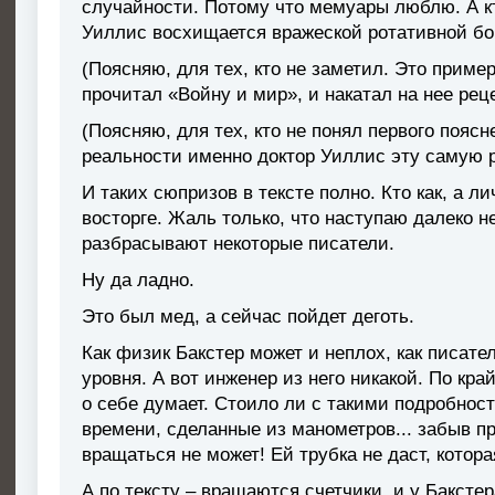
случайности. Потому что мемуары люблю. А кт
Уиллис восхищается вражеской ротативной бом
(Поясняю, для тех, кто не заметил. Это приме
прочитал «Войну и мир», и накатал на нее рец
(Поясняю, для тех, кто не понял первого пояс
реальности именно доктор Уиллис эту самую 
И таких сюпризов в тексте полно. Кто как, а ли
восторге. Жаль только, что наступаю далеко н
разбрасывают некоторые писатели.
Ну да ладно.
Это был мед, а сейчас пойдет деготь.
Как физик Бакстер может и неплох, как писате
уровня. А вот инженер из него никакой. По кра
о себе думает. Стоило ли с такими подробнос
времени, сделанные из манометров... забыв пр
вращаться не может! Ей трубка не даст, котора
А по тексту – вращаются счетчики, и у Бакстер