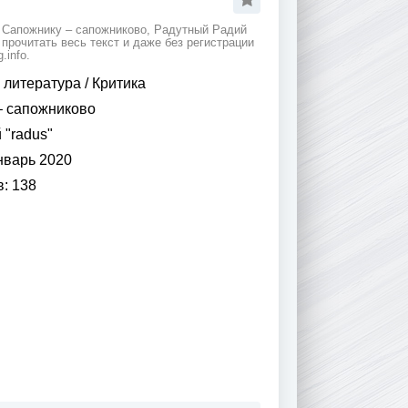
 Сапожнику – сапожниково, Радутный Радий
 прочитать весь текст и даже без регистрации
info.
 литература
/
Критика
 сапожниково
 "radus"
нварь 2020
в:
138