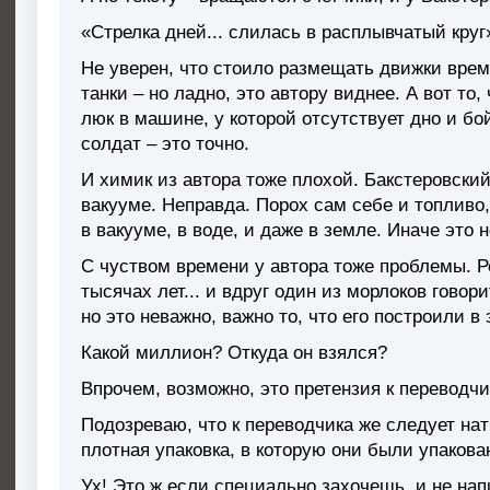
«Стрелка дней... слилась в расплывчатый круг
Не уверен, что стоило размещать движки врем
танки – но ладно, это автору виднее. А вот то
люк в машине, у которой отсутствует дно и бо
солдат – это точно.
И химик из автора тоже плохой. Бакстеровский
вакууме. Неправда. Порох сам себе и топливо,
в вакууме, в воде, и даже в земле. Иначе это н
С чуством времени у автора тоже проблемы. Ре
тысячах лет... и вдруг один из морлоков гово
но это неважно, важно то, что его построили в 
Какой миллион? Откуда он взялся?
Впрочем, возможно, это претензия к переводчи
Подозреваю, что к переводчика же следует на
плотная упаковка, в которую они были упаков
Ух! Это ж если специально захочешь, и не на