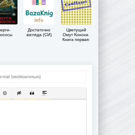
ерги-
Достаточно
Цветущий
вососы
взгляда (СИ)
Омут Конохи.
Книга первая:
Семечко (СИ)
ОК
 СПИСОК
 ССЫЛКУ
ВИТЬ ЗАЩИЩЕННУЮ ССЫЛКУ
ВСТАВИТЬ СМАЙЛИК
ВСТАВКА СКРЫТОГО ТЕКСТА
ВСТАВКА ЦИТАТЫ
ВСТАВКА СПОЙЛЕРА