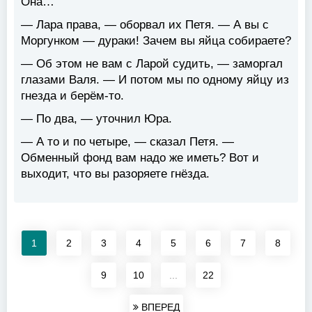
Она…
— Лара права, — оборвал их Петя. — А вы с
Моргунком — дураки! Зачем вы яйца собираете?
— Об этом не вам с Ларой судить, — заморгал
глазами Валя. — И потом мы по одному яйцу из
гнезда и берём-то.
— По два, — уточнил Юра.
— А то и по четыре, — сказал Петя. —
Обменный фонд вам надо же иметь? Вот и
выходит, что вы разоряете гнёзда.
1
2
3
4
5
6
7
8
9
10
...
22
ВПЕРЕД