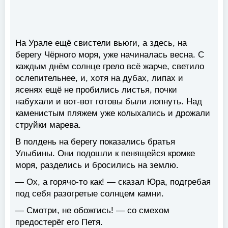
На Урале ещё свистели вьюги, а здесь, на
берегу Чёрного моря, уже начиналась весна. С
каждым днём солнце грело всё жарче, светило
ослепительнее, и, хотя на дубах, липах и
ясенях ещё не пробились листья, почки
набухали и вот-вот готовы были лопнуть. Над
каменистым пляжем уже колыхались и дрожали
струйки марева.
В полдень на берегу показались братья
Улыбины. Они подошли к пенящейся кромке
моря, разделись и бросились на землю.
— Ох, а горячо-то как! — сказал Юра, подгребая
под себя разогретые солнцем камни.
— Смотри, не обожгись! — со смехом
предостерёг его Петя.