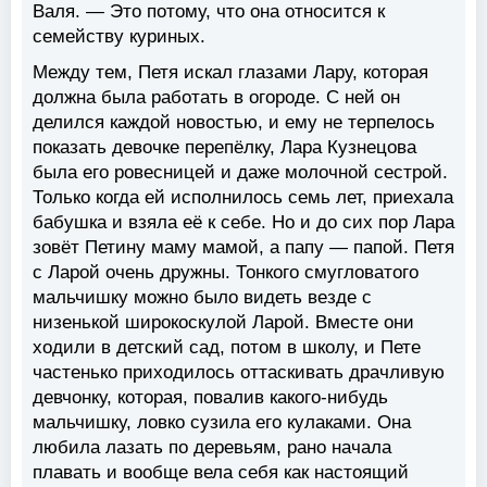
Валя. — Это потому, что она относится к
семейству куриных.
Между тем, Петя искал глазами Лару, которая
должна была работать в огороде. С ней он
делился каждой новостью, и ему не терпелось
показать девочке перепёлку, Лара Кузнецова
была его ровесницей и даже молочной сестрой.
Только когда ей исполнилось семь лет, приехала
бабушка и взяла её к себе. Но и до сих пор Лара
зовёт Петину маму мамой, а папу — папой. Петя
с Ларой очень дружны. Тонкого смугловатого
мальчишку можно было видеть везде с
низенькой широкоскулой Ларой. Вместе они
ходили в детский сад, потом в школу, и Пете
частенько приходилось оттаскивать драчливую
девчонку, которая, повалив какого-нибудь
мальчишку, ловко сузила его кулаками. Она
любила лазать по деревьям, рано начала
плавать и вообще вела себя как настоящий