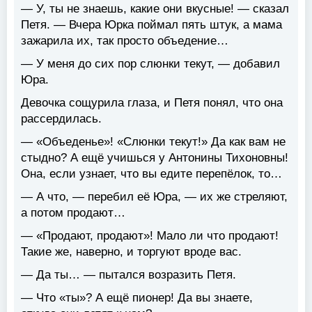
— У, ты не знаешь, какие они вкусные! — сказал
Петя. — Вчера Юрка поймал пять штук, а мама
зажарила их, так просто объедение…
— У меня до сих пор слюнки текут, — добавил
Юра.
Девочка сощурила глаза, и Петя понял, что она
рассердилась.
— «Объеденье»! «Слюнки текут!» Да как вам не
стыдно? А ещё учишься у Антонины Тихоновны!
Она, если узнает, что вы едите перепёлок, то…
— А что, — перебил её Юра, — их же стреляют,
а потом продают…
— «Продают, продают»! Мало ли что продают!
Такие же, наверно, и торгуют вроде вас.
— Да ты… — пытался возразить Петя.
— Что «ты»? А ещё пионер! Да вы знаете,