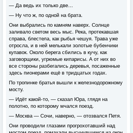
— Да ведь их только две…
— Ну что ж, по одной на брата.
Они выбрались по камням наверх. Солнце
заливало светом весь мыс. Река, протекавшая
справа, блестела, как рыбья чешуя. Трава уже
отросла, и в ней мелькали золотые бубенчики
купавок. Около берега сбились в кучу, как
заговорщики, угрюмые кипарисы. А от них во
все стороны разбегались деревья, посаженные
здесь пионерами ещё в тридцатых годах.
По тропинке братья вышли к железнодорожному
мосту.
— Идёт какой-то, — сказал Юра, глядя на
полотно, по которому мчался поезд.
— Москва — Сочи, наверно, — отозвался Петя.
Они проводили глазами прогрохотавший над
мостом поезд, помахали высунувшимся из окон