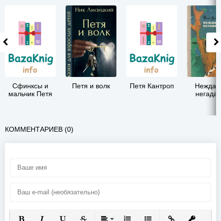
Сфинксы и
Петя и волк
Петя Кантроп
Неждан
мальчик Петя
негада
КОММЕНТАРИЕВ (0)