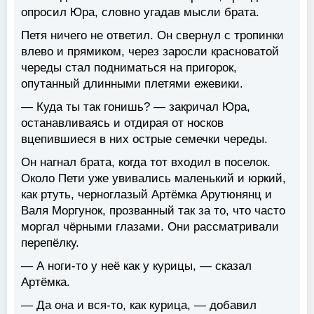
опросил Юра, словно угадав мысли брата.
Петя ничего не ответил. Он свернул с тропинки
влево и прямиком, через заросли красноватой
череды стал подниматься на пригорок,
опутанный длинными плетями ежевики.
— Куда ты так гонишь? — закричал Юра,
останавливаясь и отдирая от носков
вцепившиеся в них острые семечки череды.
Он нагнал брата, когда тот входил в поселок.
Около Пети уже увивались маленький и юркий,
как ртуть, черноглазый Артёмка Арутюнянц и
Валя Моргунок, прозванный так за то, что часто
моргал чёрными глазами. Они рассматривали
перепёлку.
— А ноги-то у неё как у курицы, — сказал
Артёмка.
— Да она и вся-то, как курица, — добавил