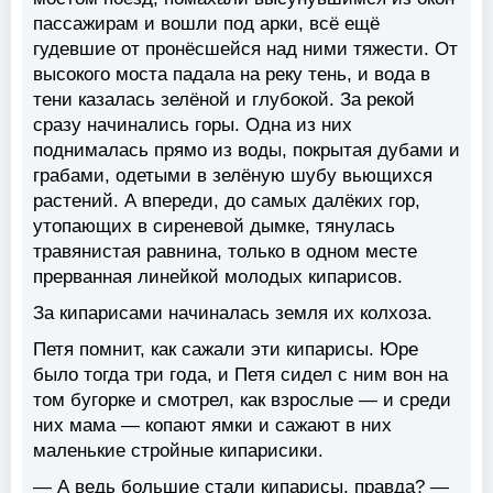
пассажирам и вошли под арки, всё ещё
гудевшие от пронёсшейся над ними тяжести. От
высокого моста падала на реку тень, и вода в
тени казалась зелёной и глубокой. За рекой
сразу начинались горы. Одна из них
поднималась прямо из воды, покрытая дубами и
грабами, одетыми в зелёную шубу вьющихся
растений. А впереди, до самых далёких гор,
утопающих в сиреневой дымке, тянулась
травянистая равнина, только в одном месте
прерванная линейкой молодых кипарисов.
За кипарисами начиналась земля их колхоза.
Петя помнит, как сажали эти кипарисы. Юре
было тогда три года, и Петя сидел с ним вон на
том бугорке и смотрел, как взрослые — и среди
них мама — копают ямки и сажают в них
маленькие стройные кипарисики.
— А ведь большие стали кипарисы, правда? —