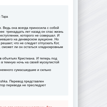
 Тара
р. Ведь она всегда приносила с собой
ее: тринадцать лет назад он спас жизнь
реступлении, которого не совершал. И
емевшего на денверском аукционе. Но
ешает, что не следует отпускать Кэт,
… сможет ли он остаться хладнокровным
 в объятьях Кристиана. И теперь под
з в темную ночь на своей мускулистой
и немного сумасшедшие и сильно
ushka. Перевод представлен
ктор перевода не преследуют