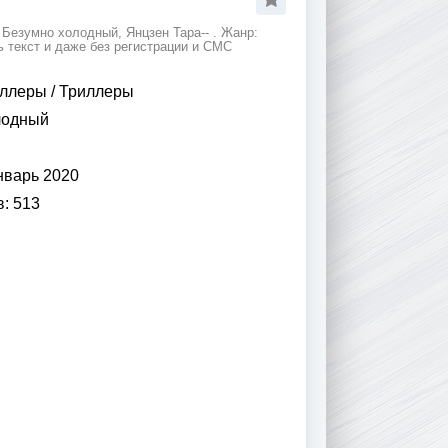
Безумно холодный, Янцзен Тара-- . Жанр:
 текст и даже без регистрации и СМС
иллеры
/
Триллеры
лодный
нварь 2020
в:
513