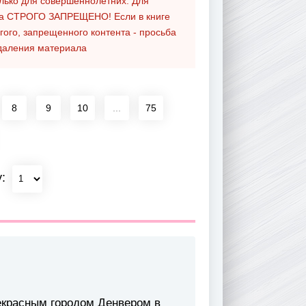
олько для совершеннолетних. Для
та
СТРОГО ЗАПРЕЩЕНО!
Если в книге
гого, запрещенного контента - просьба
даления материала
8
9
10
...
75
у:
екрасным городом Денвером в