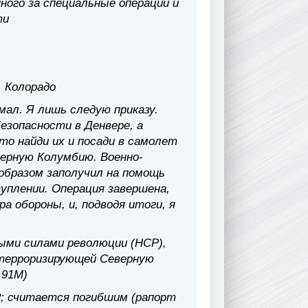
ого за специальные операции и
ти
, Колорадо
умал. Я лишь следую приказу.
езопасности в Денвере, а
то найди их и посади в самолет
верную Колумбию. Военно-
образом заполучил на помощь
уплении. Операция завершена,
а обороны, и, подводя итоги, я
ными силами революции (НСР),
 терроризирующей Северную
.91М)
Р; считается погибшим (рапорт