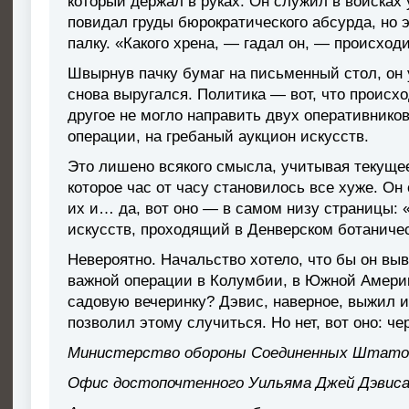
который держал в руках. Он служил в войсках 
повидал груды бюрократического абсурда, но 
палку. «Какого хрена, — гадал он, — происходи
Швырнув пачку бумаг на письменный стол, он 
снова выругался. Политика — вот, что происх
другое не могло направить двух оперативнико
операции, на гребаный аукцион искусств.
Это лишено всякого смысла, учитывая текуще
которое час от часу становилось все хуже. Он
их и… да, вот оно — в самом низу страницы:
искусств, проходящий в Денверском ботаниче
Невероятно. Начальство хотело, что бы он вы
важной операции в Колумбии, в Южной Америк
садовую вечеринку? Дэвис, наверное, выжил из
позволил этому случиться. Но нет, вот оно: ч
Министерство обороны Соединенных Штато
Офис достопочтенного Уильяма Джей Дэвиса