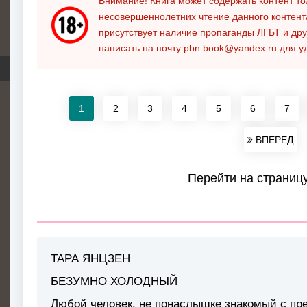
Внимание! Книга может содержать контент т
несовершеннолетних чтение данного контен
присутствует наличие пропаганды ЛГБТ и дру
написать на почту
pbn.book@yandex.ru
для у
1
2
3
4
5
6
7
ВПЕРЕД
Перейти на страниц
ТАРА ЯНЦЗЕН
БЕЗУМНО ХОЛОДНЫЙ
Любой человек, не понаслышке знакомый с пр