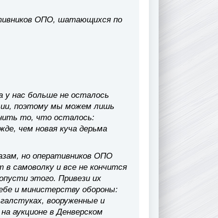
ативников ОПО, шатающихся по
а у нас больше не осталось
ции, поэтому мы можем лишь
нить то, что осталось:
жде, чем новая куча дерьма
казам, но оперативников ОПО
т в самоволку и все не кончится
опусти этого. Привези их
себе и министерству обороны:
 галстуках, вооруженные и
 на аукционе в Денверском