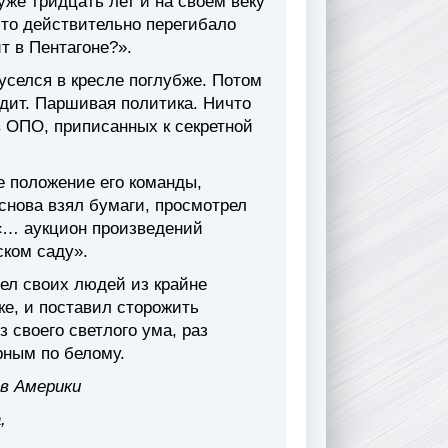
уже тридцать лет и на своем веку
это действительно перегибало
т в Пентагоне?».
уселся в кресле поглубже. Потом
одит. Паршивая политика. Ничто
в ОПО, приписанных к секретной
е положение его команды,
 снова взял бумаги, просмотрел
 «… аукцион произведений
ском саду».
вел своих людей из крайне
е, и поставил сторожить
 своего светлого ума, раз
ерным по белому.
в Америки
,