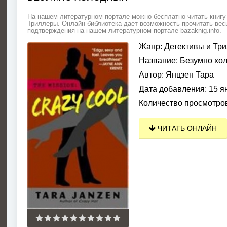
На нашем литературном портале можно бесплатно читать книгу 
Триллеры. Онлайн библиотека дает возможность прочитать весь
подтверждения на нашем литературном портале bazaknig.info.
Жанр:
Детективы и Тр
Название:
Безумно хо
Автор:
Янцзен Тара
Дата добавления:
15 я
Количество просмотро
ЧИТАТЬ ОНЛАЙН