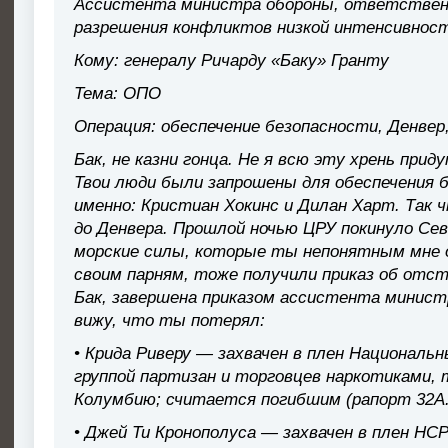
Ассистента министра обороны, ответственн
разрешения конфликтов низкой интенсивнос
Кому: генералу Ричарду «Баку» Гранту
Тема: ОПО
Операция: обеспечение безопасности, Денвер
Бак, не казни гонца. Не я всю эту хрень прид
Твои люди были запрошены для обеспечения б
именно: Кристиан Хокинс и Дилан Харт. Так ч
до Денвера. Прошлой ночью ЦРУ покинуло Се
морские силы, которые ты непонятным мне 
своим парням, тоже получили приказ об отст
Бак, завершена приказом ассистента министр
вижу, что ты потерял:
• Крида Риверу — захвачен в плен Националь
группой партизан и торговцев наркотиками,
Колумбию; считается погибшим (рапорт 32А
• Джей Ти Кронополуса — захвачен в плен НС