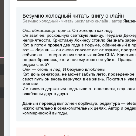
Безумно холодный читать книгу онлайн
Безумно холодный - читать бесплатно онлайн , автор
Янцзен
Она обжигающе горяча. Он холоден как лед.
Он звал ее, роскошную светскую львицу, Неудача Декке
неприятности. Кристиану Хокинсу стоило бы знать заран
Кэт, а потом провел два года в тюрьме, обвиненный в п
вот — deja vu — он снова спасает ее: от взрыва, прогр
сейчас он — оперативник элитных войск США. Кристиан р
не разобравшись, кто и почему хочет ее убить. Правда
рядом с ней?
Они — огонь и лед. И безумно влюблены.
Кэт, дочь сенатора, не может забыть лето, проведенное
свист пуль он вновь вернулся в ее жизнь. Похитил и уве
машине.
Им тяжело держаться подальше от опасности, ведь он
влюблены друг в друга…
Данный перевод выполнен dojdlivaya, редактура — etet
исключительно в ознакомительных целях. Автор и реда
коммерческой выгоды.