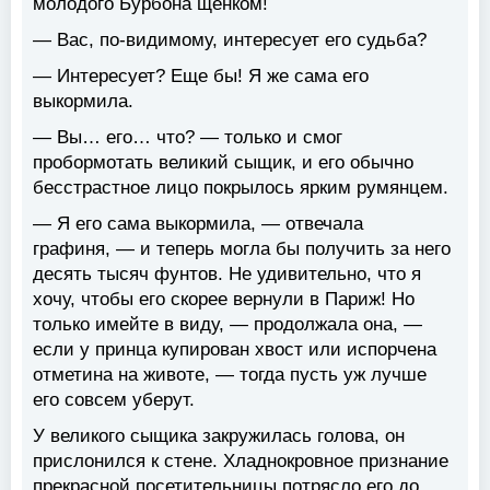
молодого Бурбона щенком!
— Вас, по-видимому, интересует его судьба?
— Интересует? Еще бы! Я же сама его
выкормила.
— Вы… его… что? — только и смог
пробормотать великий сыщик, и его обычно
бесстрастное лицо покрылось ярким румянцем.
— Я его сама выкормила, — отвечала
графиня, — и теперь могла бы получить за него
десять тысяч фунтов. Не удивительно, что я
хочу, чтобы его скорее вернули в Париж! Но
только имейте в виду, — продолжала она, —
если у принца купирован хвост или испорчена
отметина на животе, — тогда пусть уж лучше
его совсем уберут.
У великого сыщика закружилась голова, он
прислонился к стене. Хладнокровное признание
прекрасной посетительницы потрясло его до