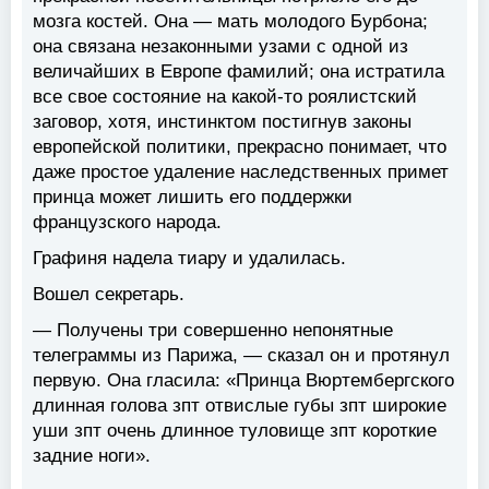
мозга костей. Она — мать молодого Бурбона;
она связана незаконными узами с одной из
величайших в Европе фамилий; она истратила
все свое состояние на какой-то роялистский
заговор, хотя, инстинктом постигнув законы
европейской политики, прекрасно понимает, что
даже простое удаление наследственных примет
принца может лишить его поддержки
французского народа.
Графиня надела тиару и удалилась.
Вошел секретарь.
— Получены три совершенно непонятные
телеграммы из Парижа, — сказал он и протянул
первую. Она гласила: «Принца Вюртембергского
длинная голова зпт отвислые губы зпт широкие
уши зпт очень длинное туловище зпт короткие
задние ноги».