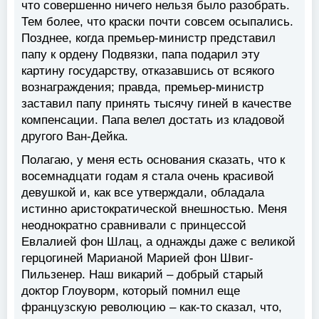
что совершенно ничего нельзя было разобрать.
Тем более, что краски почти совсем осыпались.
Позднее, когда премьер-министр представил
папу к ордену Подвязки, папа подарил эту
картину государству, отказавшись от всякого
вознаграждения; правда, премьер-министр
заставил папу принять тысячу гиней в качестве
компенсации. Папа велел достать из кладовой
другого Ван-Дейка.
Полагаю, у меня есть основания сказать, что к
восемнадцати годам я стала очень красивой
девушкой и, как все утверждали, обладала
истинно аристократической внешностью. Меня
неоднократно сравнивали с принцессой
Евлалией фон Шлац, а однажды даже с великой
герцогиней Марианой Марией фон Швиг-
Пильзенер. Наш викарий – добрый старый
доктор Глоуворм, который помнил еще
французскую революцию – как-то сказал, что,