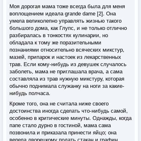
Моя дорогая мама тоже всегда была для меня
воплощением идеала grande dame [2]. Она
умела великолепно управлять жизнью такого
большого дома, как Глупс, и не только отлично
разбиралась в тонкостях кулинарии, но
обладала к тому же поразительными
познаниями относительно всяческих микстур,
мазей, припарок и настоек из лекарственных
трав. Если кому-нибудь из девушек случалось
заболеть, мама не приглашала врача, а сама
составляла из трав нужную микстуру, которая
обычно поднимала служанку на ноги за какие-
нибудь полчаса.
Кроме того, она не считала ниже своего
достоинства иногда сделать что-нибудь самой,
особенно в критические минуты. Однажды, когда
папе стало дурно в гостиной, мама сама
позвонила и приказала принести яйцо; она
велела дворецкому подать стакан и графин,