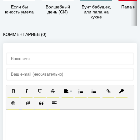
Если бы
Волшебный
Бунт бабушек,
Папа и 
юность умела
день (СИ)
или папа на
кухне
КОММЕНТАРИЕВ (0)
ПОЛУЖИРНЫЙ
КУРСИВ
ПОДЧЕРКНУТЫЙ
ЗАЧЕРКНУТЫЙ
ВЫРАВНИВАНИЕ
НУМЕРОВАННЫЙ СПИСОК
МАРКИРОВАННЫЙ СП
ВСТАВИТЬ ССЫ
ВСТАВИТ
ВСТАВИТЬ СМАЙЛИК
ВСТАВКА СКРЫТОГО ТЕКСТА
ВСТАВКА ЦИТАТЫ
ВСТАВКА СПОЙЛЕРА