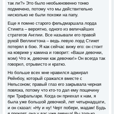
так ли?» Это было необыкновенно тонко
подмечено, потому что мы действительно
нисколько не были похожи на папу.
Еще я помню старого фельдмаршала лорда
Стикета – вероятно, одного из величайших
стратегов Англии. Все называли его правой
рукой Веллингтона – ведь левую лорд Стикет
потерял в бою. Я как сейчас вижу его: он стоит
на коврике у камина и говорит: «Ваши девочки,
мэм) Что ж, девочки как девочки!» Он всегда так
говорил, отрывисто и кратко.
Но больше всех мне нравился адмирал
Рейнбоу, который сражался вместе с
Нельсоном; правый глаз его закрывала черная
повязка, потому что кто-то дал ему пощечину
при Трафальгаре. Когда он приехал к нам, я
была уже большой девочкой, лет четырнадцати,
и он сказал: «Ну и ну! Черт побери, мадам! Будь
я проклят, она у вас уже девица! Вы только