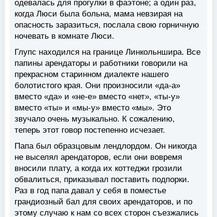
одевалась для прогулки в фаэтоне; а один раз,
когда Люси была больна, мама невзирая на
опасность заразиться, послала свою горничную
ночевать в комнате Люси.
Глупс находился на границе Линкольншира. Все
папины арендаторы и работники говорили на
прекрасном старинном диалекте нашего
болотистого края. Они произносили «да-а»
вместо «да» и «не-е» вместо «нет», «ты-у»
вместо «ты» и «мы-у» вместо «мы». Это
звучало очень музыкально. К сожалению,
теперь этот говор постепенно исчезает.
Папа был образцовым лендлордом. Он никогда
не выселял арендаторов, если они вовремя
вносили плату, а когда их коттеджи грозили
обвалиться, приказывал поставить подпорки.
Раз в год папа давал у себя в поместье
грандиозный бал для своих арендаторов, и по
этому случаю к нам со всех сторон съезжались