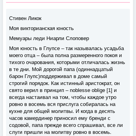
Стивен Ликок
Моя викторианская юность
Мемуары леди Ниарли Слоповер
Моя юность в Глупсе – так называлась усадьба
моего отца – была полна размеренного покоя и
тихого очарования, которыми отличалась жизнь
в те дни. Мой дорогой папа (одиннадцатый
барон Глупс)поддерживал в доме самый
строгий порядок. Как истинный аристократ, он
свято верил в принцип – noblesse oblige [1] и
всегда настаивал на том, чтобы каждое утро
ровно в восемь вся прислуга собиралась на
кухне для общей молитвы. И когда в десять
часов камердинер приносил ему бренди с
содовой, папа прежде всего спрашивал, все ли
слуги пришли на молитву ровно в восемь.