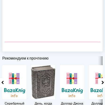
Рекомендуем к прочтению
Серебряный
День, когда
Доллар Джона
Доллар 