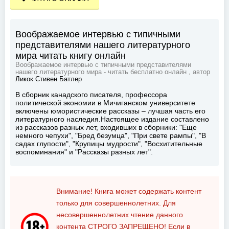
Воображаемое интервью с типичными
представителями нашего литературного
мира читать книгу онлайн
Воображаемое интервью с типичными представителями
нашего литературного мира - читать бесплатно онлайн , автор
Ликок Стивен Батлер
В сборник канадского писателя, профессора
политической экономии в Мичиганском университете
включены юмористические рассказы – лучшая часть его
литературного наследия.Настоящее издание составлено
из рассказов разных лет, входивших в сборники: "Еще
немного чепухи", "Бред безумца", "При свете рампы", "В
садах глупости", "Крупицы мудрости", "Восхитительные
воспоминания" и "Рассказы разных лет".
Внимание! Книга может содержать контент
только для совершеннолетних. Для
несовершеннолетних чтение данного
контента
СТРОГО ЗАПРЕЩЕНО!
Если в