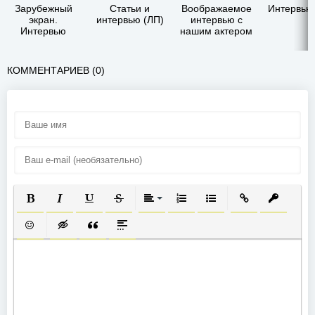
Зарубежный
Статьи и
Воображаемое
Интервью
экран.
интервью (ЛП)
интервью с
Интервью
нашим актером
КОММЕНТАРИЕВ (0)
ПОЛУЖИРНЫЙ
КУРСИВ
ПОДЧЕРКНУТЫЙ
ЗАЧЕРКНУТЫЙ
ВЫРАВНИВАНИЕ
НУМЕРОВАННЫЙ СПИСОК
МАРКИРОВАННЫЙ СП
ВСТАВИТЬ ССЫ
ВСТАВИТ
ВСТАВИТЬ СМАЙЛИК
ВСТАВКА СКРЫТОГО ТЕКСТА
ВСТАВКА ЦИТАТЫ
ВСТАВКА СПОЙЛЕРА