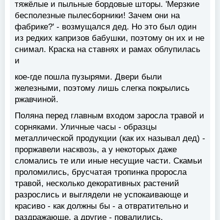
тяжёлые и пыльные бордовые шторы. 'Мерзкие
бесполезные пылесборники! Зачем они на
фабрике?' - возмущался дед. Но это был один
из редких капризов бабушки, поэтому он их и не
снимал. Краска на ставнях и рамах облупилась
и
кое-где пошла пузырями. Двери были
железными, поэтому лишь слегка покрылись
ржавчиной.
Поляна перед главным входом заросла травой и
сорняками. Уличные часы - образцы
металлической продукции (как их называл дед) -
проржавели насквозь, а у некоторых даже
сломались те или иные несущие части. Скамьи
проломились, брусчатая тропинка проросла
травой, несколько декоративных растений
разрослись и выглядели не успокаивающе и
красиво - как должны бы - а отвратительно и
раздражающе, а другие - повалились,