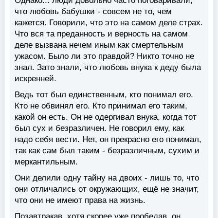
Однако... люди довольно часто поговаривали,
что любовь бабушки - совсем не то, чем
кажется. Говорили, что это на самом деле страх.
Что вся та преданность и верность на самом
деле вызвана нечем иным как смертельным
ужасом. Было ли это правдой? Никто точно не
знал. Зато знали, что любовь внука к деду была
искренней.
Ведь тот был единственным, кто понимал его.
Кто не обвинял его. Кто принимал его таким,
какой он есть. Он не одергивал внука, когда тот
был сух и безразличен. Не говорил ему, как
надо себя вести. Нет, он прекрасно его понимал,
так как сам был таким - безразличным, сухим и
меркантильным.
Они делили одну тайну на двоих - лишь то, что
они отличались от окружающих, ещё не значит,
что они не имеют права на жизнь.
Позавтракав, хотя скорее уже пообедав, он