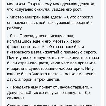
молотком. Открыла ему молоденькая девушка,
что испуганно ойкнула, увидев его рост.
- Мистер Мак'гран ещё здесь? - Сухо спросил
он, наклоняясь к ней, как суровый взрослый к
ребёнку.
- Да. - Полузадушено пискнула она,
испугавшись ещё и его 'мёртвых' серо-
фиолетовых глаз. У неё глаза тоже были
интересного цвета - желтый с примесью серого.
Почти у всех, живущих в этом захолустье, глаза
были странного цвета, из-за чего все приезжие
и верили в существование лаборатории. Ни у
кого не было 'чистого цвета' - только смешение
двух, а порой и трёх цветов.
- Передайте ему привет от Лауса-старшего. -
Девушка всё так же испуганно кивнула. - До
свиданья.
Спустившись с крыльца и покинув территорию