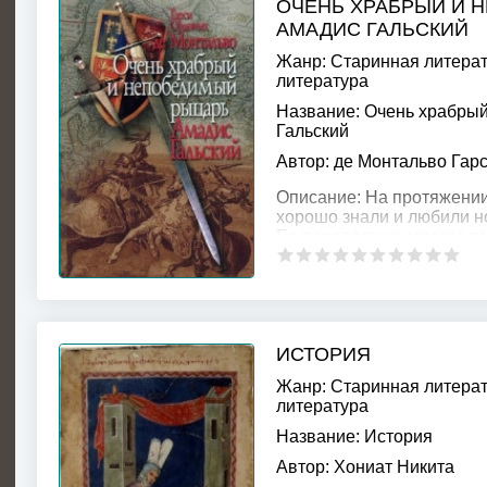
ОЧЕНЬ ХРАБРЫЙ И 
АМАДИС ГАЛЬСКИЙ
Жанр:
Старинная литера
литература
Название:
Очень храбрый
Гальский
Автор:
де Монтальво Гар
Описание:
На протяжении 
хорошо знали и любили н
Ее перевели на многие яз
дворцах, и в домах прост
ИСТОРИЯ
Жанр:
Старинная литера
литература
Название:
История
Автор:
Хониат Никита