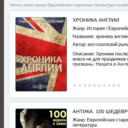
Читать книги жанра Европейская старинная литература онлай
ХРОНИКА АНГЛИИ
Жанр:
История
/
Европейс
Название:
хроника англи
Автор:
коггсхоллский рал
Описание:
Хроники после
вовсе не для праздников
призваны. Нищета в Англи
АНТИКА. 100 ШЕДЕВР
Жанр:
Европейская стари
литература