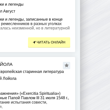
ки и легенды
л Август
и и легенды, записанные в конце
 и ремесленников в разных уголках
талась неизменной, но в литературной
ЧИТАТЬ ОНЛАЙН
ОЙОЛА
вропейская старинная литература
й Лойола
нения» («Exercitia Spiritualia»)
ные Папой Павлом III 31 июля 1548 г.,
тание испытания совести,
я,