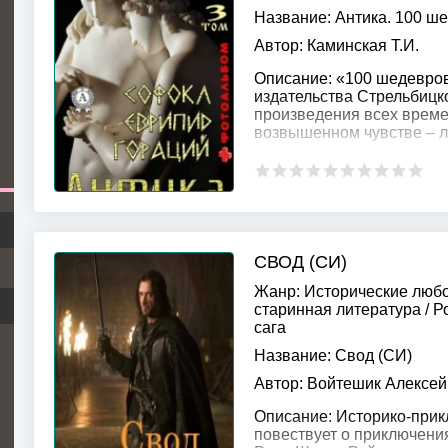
Название:
Антика. 100 ше
Автор:
Каминская Т.И.
Описание:
«100 шедевров
издательства Стрельбицк
произведения всех време
возвышенном чувстве – л
СВОД (СИ)
Жанр:
Исторические люб
старинная литература
/
Р
сага
Название:
Свод (СИ)
Автор:
Войтешик Алексей 
Описание:
Историко-прик
повествует о приключения