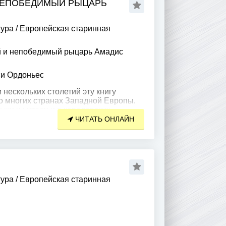
НЕПОБЕДИМЫЙ РЫЦАРЬ
тура
/
Европейская старинная
 и непобедимый рыцарь Амадис
си Ордоньес
нескольких столетий эту книгу
о многих странах Западной Европы.
ыки и читали и в королевских
ых горожан
ЧИТАТЬ ОНЛАЙН
тура
/
Европейская старинная