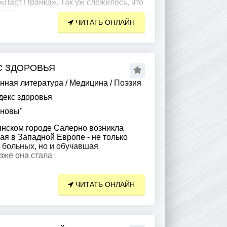
«Ласт Пранка». Так уж сложилось, что
ровищ
ЧИТАТЬ ОНЛАЙН
С ЗДОРОВЬЯ
нная литература
/
Медицина
/
Поэзия
декс здоровья
ановы"
ьянском городе Салерно возникла
ая в Западной Европе - не только
больных, но и обучавшая
зже она стала
ЧИТАТЬ ОНЛАЙН