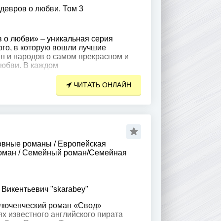
девров о любви. Том 3
 о любви» – уникальная серия
ого, в которую вошли лучшие
н и народов о самом прекрасном и
юбви. В каждом
ЧИТАТЬ ОНЛАЙН
овные романы
/
Европейская
оман
/
Семейный роман/Семейная
Викентьевич "skarabey"
люченческий роман «Свод»
х известного английского пирата