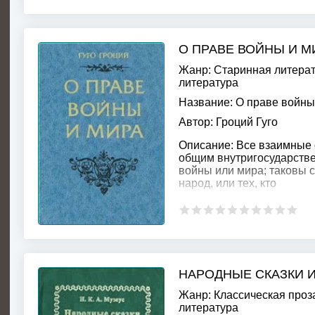
О ПРАВЕ ВОЙНЫ И М
Жанр:
Старинная литера
литература
Название:
О праве войны
Автор:
Гроций Гуго
Описание:
Все взаимные 
общим внутригосударстве
войны или мира; таковы с
народ, или тех, кто
НАРОДНЫЕ СКАЗКИ 
Жанр:
Классическая проз
литература