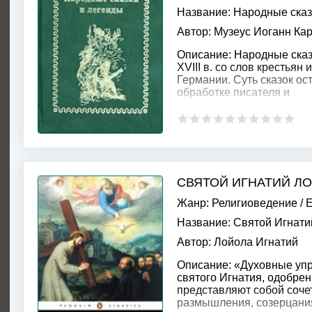
Название:
Народные сказ
Автор:
Музеус Иоганн Кар
Описание:
Народные сказк
XVIII в. со слов крестьян
Германии. Суть сказок ос
обработке писателя и
СВЯТОЙ ИГНАТИЙ Л
Жанр:
Религиоведение
/
Е
Название:
Святой Игнати
Автор:
Лойола Игнатий
Описание:
«Духовные упраж
святого Игнатия, одобрен
представляют собой соче
размышления, созерцани