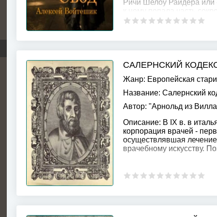
Ричи Шелоу Райдера или 
к нему попала часть сок
САЛЕРНСКИЙ КОДЕК
Жанр:
Европейская стари
Название:
Салернский ко
Автор:
"Арнольд из Вилл
Описание:
В IX в. в итал
корпорация врачей - перв
осуществлявшая лечение 
врачебному искусству. По