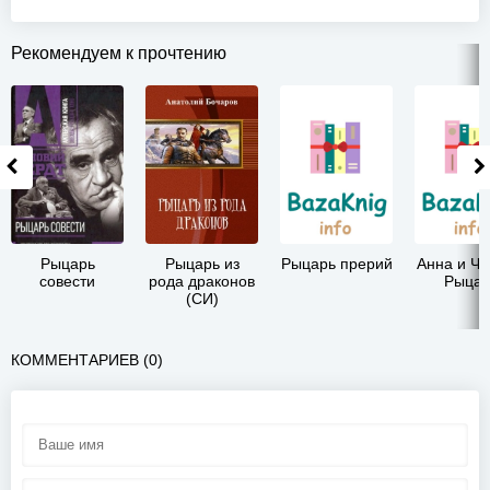
Рекомендуем к прочтению
Рыцарь
Рыцарь из
Рыцарь прерий
Анна и Ч
совести
рода драконов
Рыцар
(СИ)
КОММЕНТАРИЕВ (0)