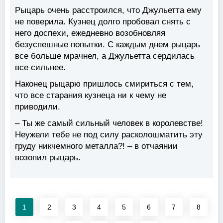
Рыцарь очень расстроился, что Джульетта ему
не поверила. Кузнец долго пробовал снять с
него доспехи, ежедневно возобновляя
безуспешные попытки. С каждым днем рыцарь
все больше мрачнел, а Джульетта сердилась
все сильнее.
Наконец рыцарю пришлось смириться с тем,
что все старания кузнеца ни к чему не
приводили.
– Ты же самый сильный человек в королевстве!
Неужели тебе не под силу расколошматить эту
груду никчемного металла?! – в отчаянии
возопил рыцарь.
1
2
3
4
5
6
7
8