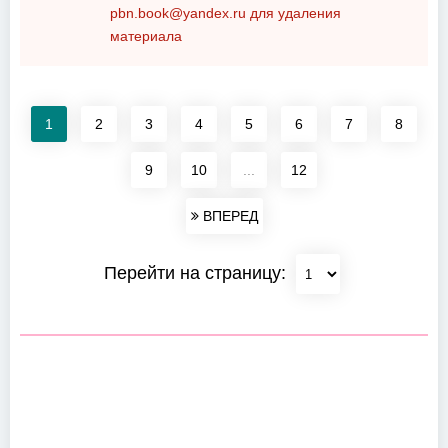
pbn.book@yandex.ru
для удаления
материала
1
2
3
4
5
6
7
8
9
10
...
12
ВПЕРЕД
Перейти на страницу: