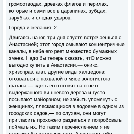
громоотводах, древках флагов и перилах,
которые и сами все в царапинах, зубцах,
зарубках и следах ударов.
Города и желания. 2.
Двигаясь на юг, три дня спустя встречаешься с
Анастасией; этот город омывают концентричные
каналы, в небе его реет множество бумажных
змеев. Надо бы теперь сказать, чтО можно
выгодно купить в Анастасии,— оникс,
хризопраз, агат, другие виды халцедона;
отозваться с похвалой о мясе золотистого
фазана — здесь его готовят на огне от
выдержанного вишневого дерева и густо
посыпают майораном; не забыть упомянуть о
женщинах, плескающихся в водоеме в одном из
городских садов,— по слухам, они могут
пригласить прохожего раздеться и попробовать
поймать их. Но таким перечислением я не
выразил бы истинную суть Анастасии, ибо