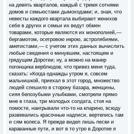
на девять кварталов, каждый с тремя сотнями
домов и семьюстами дымоходами; и, зная, что
невесты каждого квартала выбирают женихов
себе в других и семьи их ведут обмен
товарами, которые являются их монополией,—
бергамотом, осетровою икрою, астролябиями,
аметистами,— с учетом этих данных вычислить
любые сведения о минувшем, настоящем и
грядущем Доротеи; ну, а можно на манер
погонщика верблюдов, что привез меня туда,
сказать: «Когда однажды утром я, совсем
мальчишкой, приехал в этот город, множество
людей спешило в сторону базара, женщины,
сияя белозубыми улыбками, смотрели прямо
мне в глаза, три молодых солдата, стоя на
помосте, наигрывали что-то на кларино, всюду
развевались красочные надписи, вертелись там
и сям колеса. Я прежде видел лишь пески и
караванные пути, и вот в то утро в Доротее я