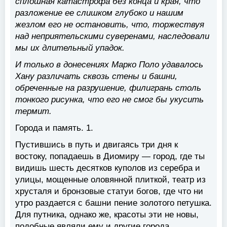
сплошная катастрофа без конца и края, что
разложение ее слишком глубоко и нашим
жезлом его не остановить, что, торжествуя
над неприятельскими суверенами, наследовали
мы их длительный упадок.
И только в донесениях Марко Поло удавалось
Хану различать сквозь стены и башни,
обреченные на разрушение, филигрань столь
тонкого рисунка, что его не смог бы укусить
термит.
Города и память. 1.
Пустившись в путь и двигаясь три дня к
востоку, попадаешь в Диомиру — город, где ты
видишь шесть десятков куполов из серебра и
улицы, мощенные оловянной плиткой, театр из
хрусталя и бронзовые статуи богов, где что ни
утро раздается с башни пение золотого петушка.
Для путника, однако же, красоты эти не новы,
подобные являли ему и другие города.