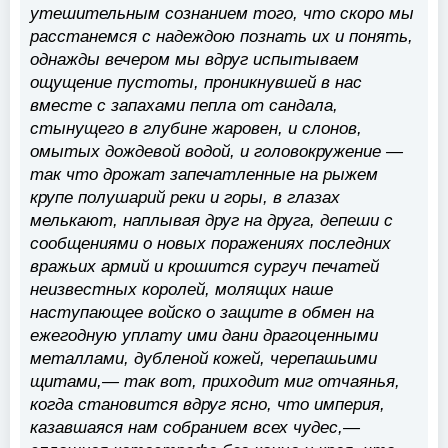
утешительным сознанием того, что скоро мы
расстанемся с надеждою познать их и понять,
однажды вечером мы вдруг испытываем
ощущение пустоты, проникнувшей в нас
вместе с запахами пепла от сандала,
стынущего в глубине жаровен, и слонов,
омытых дождевой водой, и головокружение —
так что дрожат запечатленные на рыжем
крупе полушарий реки и горы, в глазах
мелькают, наплывая друг на друга, депеши с
сообщениями о новых поражениях последних
вражьих армий и крошится сургуч печатей
неизвестных королей, молящих наше
наступающее войско о защите в обмен на
ежегодную уплату ими дани драгоценными
металлами, дубленой кожей, черепашьими
щитами,— так вот, приходит миг отчаянья,
когда становится вдруг ясно, что империя,
казавшаяся нам собранием всех чудес,—