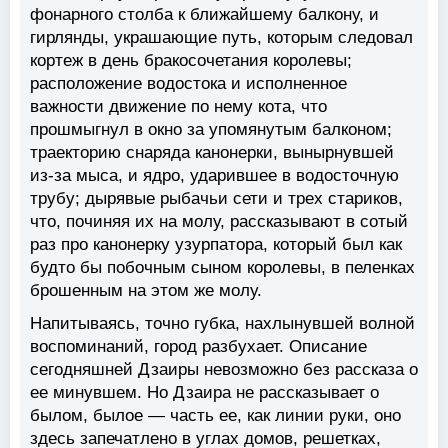
фонарного столба к ближайшему балкону, и
гирлянды, украшающие путь, которым следовал
кортеж в день бракосочетания королевы;
расположение водостока и исполненное
важности движение по нему кота, что
прошмыгнул в окно за упомянутым балконом;
траекторию снаряда канонерки, вынырнувшей
из-за мыса, и ядро, ударившее в водосточную
трубу; дырявые рыбачьи сети и трех стариков,
что, починяя их на молу, рассказывают в сотый
раз про канонерку узурпатора, который был как
будто бы побочным сыном королевы, в пеленках
брошенным на этом же молу.
Напитываясь, точно губка, нахлынувшей волной
воспоминаний, город разбухает. Описание
сегодняшней Дзаиры невозможно без рассказа о
ее минувшем. Но Дзаира не рассказывает о
былом, былое — часть ее, как линии руки, оно
здесь запечатлено в углах домов, решетках,