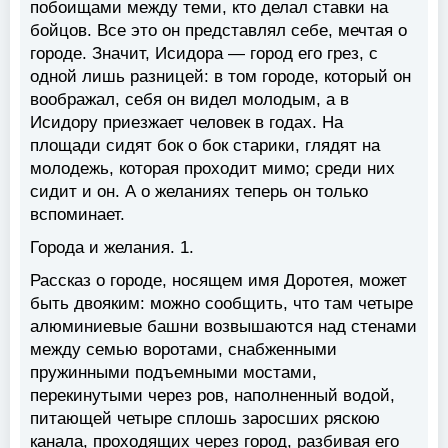
побоищами между теми, кто делал ставки на
бойцов. Все это он представлял себе, мечтая о
городе. Значит, Исидора — город его грез, с
одной лишь разницей: в том городе, который он
воображал, себя он видел молодым, а в
Исидору приезжает человек в годах. На
площади сидят бок о бок старики, глядят на
молодежь, которая проходит мимо; среди них
сидит и он. А о желаниях теперь он только
вспоминает.
Города и желания. 1.
Рассказ о городе, носящем имя Доротея, может
быть двояким: можно сообщить, что там четыре
алюминиевые башни возвышаются над стенами
между семью воротами, снабженными
пружинными подъемными мостами,
перекинутыми через ров, наполненный водой,
питающей четыре сплошь заросших ряскою
канала, проходящих через город, разбивая его