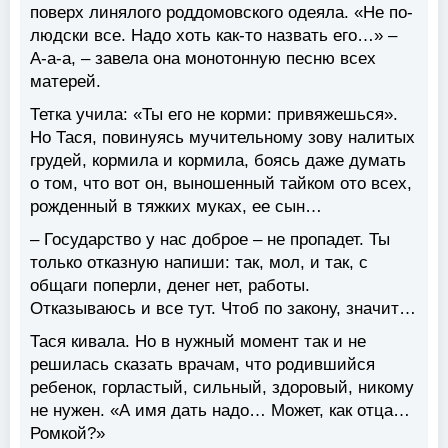
поверх линялого роддомовского одеяла. «Не по-
людски все. Надо хоть как-то назвать его…» –
А-а-а, – завела она монотонную песню всех
матерей.
Тетка учила: «Ты его не корми: привяжешься».
Но Тася, повинуясь мучительному зову налитых
грудей, кормила и кормила, боясь даже думать
о том, что вот он, выношенный тайком ото всех,
рожденный в тяжких муках, ее сын…
– Государство у нас доброе – не пропадет. Ты
только отказную напиши: так, мол, и так, с
общаги поперли, денег нет, работы.
Отказываюсь и все тут. Чтоб по закону, значит…
Тася кивала. Но в нужный момент так и не
решилась сказать врачам, что родившийся
ребенок, горластый, сильный, здоровый, никому
не нужен. «А имя дать надо… Может, как отца…
Ромкой?»