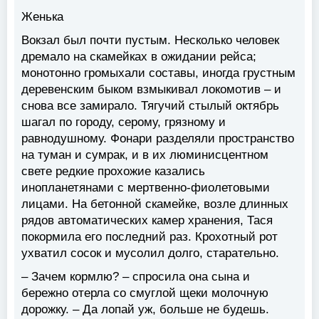
Женька
Вокзал был почти пустым. Несколько человек
дремало на скамейках в ожидании рейса;
монотонно громыхали составы, иногда грустным
деревенским быком взмыкивал локомотив – и
снова все замирало. Тягучий стылый октябрь
шагал по городу, серому, грязному и
равнодушному. Фонари разделяли пространство
на туман и сумрак, и в их люминисцентном
свете редкие прохожие казались
инопланетянами с мертвенно-фиолетовыми
лицами. На бетонной скамейке, возле длинных
рядов автоматических камер хранения, Тася
покормила его последний раз. Крохотный рот
ухватил сосок и мусолил долго, старательно.
– Зачем кормлю? – спросила она сына и
бережно отерла со смуглой щеки молочную
дорожку. – Да лопай уж, больше не будешь.