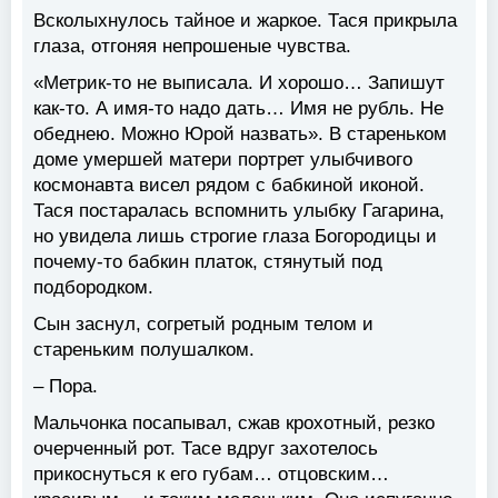
Всколыхнулось тайное и жаркое. Тася прикрыла
глаза, отгоняя непрошеные чувства.
«Метрик-то не выписала. И хорошо… Запишут
как-то. А имя-то надо дать… Имя не рубль. Не
обеднею. Можно Юрой назвать». В стареньком
доме умершей матери портрет улыбчивого
космонавта висел рядом с бабкиной иконой.
Тася постаралась вспомнить улыбку Гагарина,
но увидела лишь строгие глаза Богородицы и
почему-то бабкин платок, стянутый под
подбородком.
Сын заснул, согретый родным телом и
стареньким полушалком.
– Пора.
Мальчонка посапывал, сжав крохотный, резко
очерченный рот. Тасе вдруг захотелось
прикоснуться к его губам… отцовским…