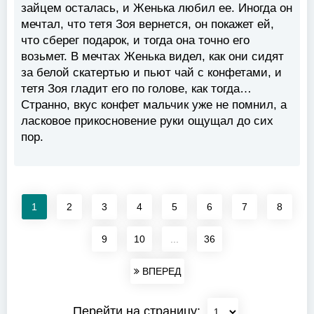
зайцем осталась, и Женька любил ее. Иногда он
мечтал, что тетя Зоя вернется, он покажет ей,
что сберег подарок, и тогда она точно его
возьмет. В мечтах Женька видел, как они сидят
за белой скатертью и пьют чай с конфетами, и
тетя Зоя гладит его по голове, как тогда…
Странно, вкус конфет мальчик уже не помнил, а
ласковое прикосновение руки ощущал до сих
пор.
1
2
3
4
5
6
7
8
9
10
...
36
ВПЕРЕД
Перейти на страницу: