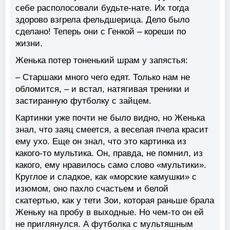
себе располосовали будьте-нате. Их тогда
здорово взгрела фельдшерица. Дело было
сделано! Теперь они с Генкой – кореши по
жизни.
Женька потер тоненький шрам у запястья:
– Старшаки много чего едят. Только нам не
обломится, – и встал, натягивая треники и
застиранную футболку с зайцем.
Картинки уже почти не было видно, но Женька
знал, что заяц смеется, а веселая пчела красит
ему ухо. Еще он знал, что это картинка из
какого-то мультика. Он, правда, не помнил, из
какого, ему нравилось само слово «мультики».
Круглое и сладкое, как «морские камушки» с
изюмом, оно пахло счастьем и белой
скатертью, как у тети Зои, которая раньше брала
Женьку на пробу в выходные. Но чем-то он ей
не приглянулся. А футболка с мультяшным