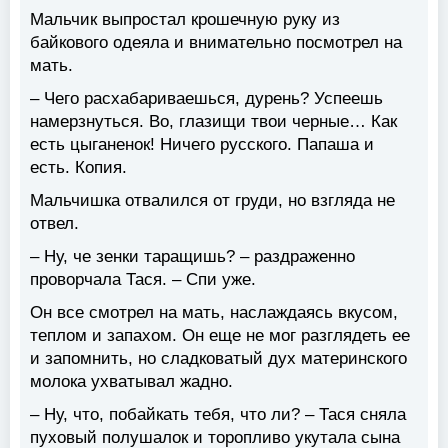
Мальчик выпростал крошечную руку из
байкового одеяла и внимательно посмотрел на
мать.
– Чего расхабариваешься, дурень? Успеешь
намерзнуться. Во, глазищи твои черные… Как
есть цыганенок! Ничего русского. Папаша и
есть. Копия.
Мальчишка отвалился от груди, но взгляда не
отвел.
– Ну, че зенки таращишь? – раздраженно
проворчала Тася. – Спи уже.
Он все смотрел на мать, наслаждаясь вкусом,
теплом и запахом. Он еще не мог разглядеть ее
и запомнить, но сладковатый дух материнского
молока ухватывал жадно.
– Ну, что, побайкать тебя, что ли? – Тася сняла
пуховый полушалок и торопливо укутала сына