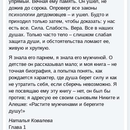
упрямый. Вечная ему память. Он ушел, не
дожив до сорока. Опроверг все законы
психологии детдомовцев – и ушел. Будто и
приходил только затем, чтобы доказать: у нас
есть все. Сила. Слабость. Вера. Все в наших
душах. Только часто тело – слишком слабая
защита души, и обстоятельства ломают ее,
живую и хрупкую.
Я знала его парнем, я знала его мужчиной. О
детстве он рассказывал мало; и моя книга – не
точная биография, а попытка понять, как
рождается характер, где душа берет силу и как
не утратить себя, если сберечь невозможно. Я
не посвящаю ему эту книгу – нет, он был бы
против; я адресую ее своим сыновьям Никите и
Алешке: «Растите мужчинами и берегите
душу!»
Наталья Ковалева
Глава 1