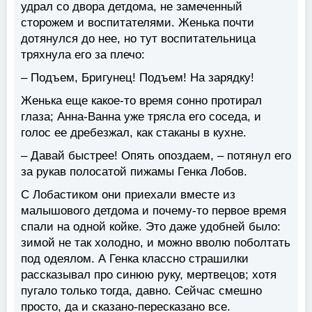
удрал со двора детдома, не замеченный
сторожем и воспитателями. Женька почти
дотянулся до нее, но тут воспитательница
тряхнула его за плечо:
– Подъем, Бригунец! Подъем! На зарядку!
Женька еще какое-то время сонно протирал
глаза; Анна-Ванна уже трясла его соседа, и
голос ее дребезжал, как стаканы в кухне.
– Давай быстрее! Опять опоздаем, – потянул его
за рукав полосатой пижамы Генка Лобов.
С Лобастиком они приехали вместе из
малышового детдома и почему-то первое время
спали на одной койке. Это даже удобней было:
зимой не так холодно, и можно вволю поболтать
под одеялом. А Генка классно страшилки
рассказывал про синюю руку, мертвецов; хотя
пугало только тогда, давно. Сейчас смешно
просто, да и сказано-пересказано все.