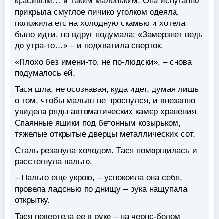
красивым… и таким маленьким. Она испуганно
прикрыла смуглое личико уголком одеяла,
положила его на холодную скамью и хотела
было идти, но вдруг подумала: «Замерзнет ведь
до утра-то…» – и подхватила сверток.
«Плохо без имени-то, не по-людски», – снова
подумалось ей.
Тася шла, не осознавая, куда идет, думая лишь
о том, чтобы малыш не проснулся, и внезапно
увидела ряды автоматических камер хранения.
Спаянные ящики под бетонным козырьком,
тяжелые открытые дверцы металлических сот.
Сталь резанула холодом. Тася поморщилась и
расстегнула пальто.
– Пальто еще укрою, – успокоила она себя,
провела ладонью по днищу – рука нащупала
открытку.
Тася повертела ее в руке – на черно-белом