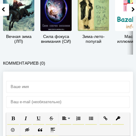
Вечная зима
Сила фокуса
Зима-лето-
Маск
(ЛП)
внимания (СИ)
попугай
иллюмин
КОММЕНТАРИЕВ (0)
ПОЛУЖИРНЫЙ
КУРСИВ
ПОДЧЕРКНУТЫЙ
ЗАЧЕРКНУТЫЙ
ВЫРАВНИВАНИЕ
НУМЕРОВАННЫЙ СПИСОК
МАРКИРОВАННЫЙ СП
ВСТАВИТЬ ССЫ
ВСТАВИТ