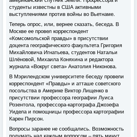
американский спутник Земли. Профессора и
студенты известны в США активными
выступлениями против войны во Вьетнаме.
Теперь опрос, или, вернее сказать, беседа. В
Москве ее провел корреспондент
«Комсомольской правды» в присутствии
доцента географического факультета Григория
Михайловича Игнатьева, студентов Натальи
Шлёновой, Михаила Коняхина и редактора
журнала «Вокруг света» Анатолия Никонова.
В Мэрилендском университете беседу провели
корреспондент «Правды» и атташе советского
посольства в Америке Виктор Лищенко в
присутствии профессора географии Луиса
Розентола, профессора-картографа Джозефа
Уидела и помощницы профессора картографии
Карен Пирсон.
Вопросы заранее не сообщались. Возможность
подумать над каждым вопросом – пять минут.