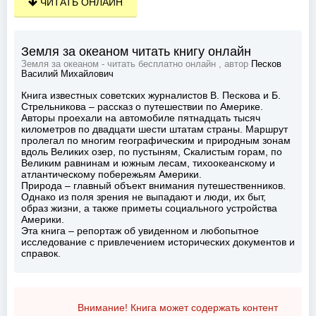
ЧИТАТЬ ОНЛАЙН
Земля за океаном читать книгу онлайн
Земля за океаном - читать бесплатно онлайн , автор
Песков
Василий Михайлович
Книга известных советских журналистов В. Пескова и Б.
Стрельникова – рассказ о путешествии по Америке.
Авторы проехали на автомобиле пятнадцать тысяч
километров по двадцати шести штатам страны. Маршрут
пролегал по многим географическим и природным зонам
вдоль Великих озер, по пустыням, Скалистым горам, по
Великим равнинам и южным лесам, тихоокеанскому и
атлантическому побережьям Америки.
Природа – главный объект внимания путешественников.
Однако из поля зрения не выпадают и люди, их быт,
образ жизни, а также приметы социального устройства
Америки.
Эта книга – репортаж об увиденном и любопытное
исследование с привлечением исторических документов и
справок.
Внимание! Книга может содержать контент