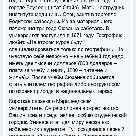
год. Среднюю школу окончила в 1968 году в
городе Ваусеон (штат Огайо). Мать – сотрудник
института медицины. Отец занят в торговле.
Родители разведены. Из-за материального
положения три года Сюзанна работала. В
университет поступила в 1971 году. Географию
любит. «На втором курсе буду
специализироваться только по географии… Но
чувствую себя непрочно – на учебный год надо
иметь две тысячи долларов (800 долларов –
плата за учебу и книги, 1200 – питание и
жилье)». После учебы Сюзанна собирается
стать учителем географии либо инструктором
по охране природы в национальных парках.
Короткая справка о Мэрилендском
университете. Он расположен в окрестностях
Вашингтона и представляет собою студенческий
городок. Университет дал миру несколько
нобелевских лауреатов. Тут создавался первый