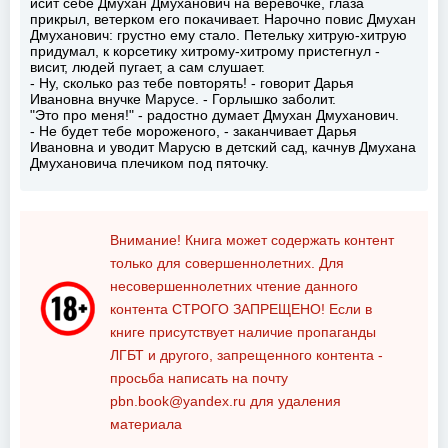
исит себе Дмухан Дмуханович на веревочке, глаза
прикрыл, ветерком его покачивает. Нарочно повис Дмухан
Дмуханович: грустно ему стало. Петельку хитрую-хитрую
придумал, к корсетику хитрому-хитрому пристегнул -
висит, людей пугает, а сам слушает.
- Ну, сколько раз тебе повторять! - говорит Дарья
Ивановна внучке Марусе. - Горлышко заболит.
"Это про меня!" - радостно думает Дмухан Дмуханович.
- Не будет тебе мороженого, - заканчивает Дарья
Ивановна и уводит Марусю в детский сад, качнув Дмухана
Дмухановича плечиком под пяточку.
Внимание! Книга может содержать контент
только для совершеннолетних. Для
несовершеннолетних чтение данного
контента
СТРОГО ЗАПРЕЩЕНО!
Если в
книге присутствует наличие пропаганды
ЛГБТ и другого, запрещенного контента -
просьба написать на почту
pbn.book@yandex.ru
для удаления
материала