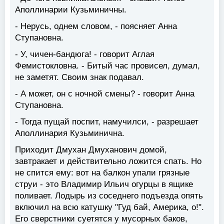
Аполлинарии Кузьминичны.
- Нерусь, однем словом, - поясняет Анна
Ступановна.
- У, чичен-бандюга! - говорит Аглая
Фемистокловна. - Битый час провисел, думал,
не заметят. Своим знак подавал.
- А может, он с ночной смены? - говорит Анна
Ступановна.
- Тогда пущай поспит, намучилси, - разрешает
Аполлинария Кузьминична.
Приходит Дмухан Дмуханович домой,
завтракает и действительно ложится спать. Но
не спится ему: вот на балкон упали грязные
струи - это Владимир Ильич огурцы в ящике
поливает. Лодырь из соседнего подъезда опять
включил на всю катушку "Гуд бай, Америка, о!".
Его сверстники суетятся у мусорных баков,