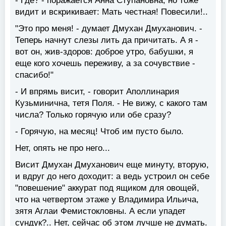
- Где? - поражается Анна Ступановна, но тоже
видит и вскрикивает: Мать честная! Повесили!..
"Это про меня! - думает Дмухан Дмуханович. -
Теперь начнут слезы лить да причитать. А я -
вот он, жив-здоров: доброе утро, бабушки, я
еще кого хочешь переживу, а за сочувствие -
спасибо!"
- И впрямь висит, - говорит Аполлинария
Кузьминична, тетя Поля. - Не вижу, с какого там
числа? Только горячую или обе сразу?
- Горячую, на месяц! Чтоб им пусто было.
Нет, опять не про него...
Висит Дмухан Дмуханович еще минуту, вторую,
и вдруг до него доходит: а ведь устроил он себе
"повешение" аккурат под ящиком для овощей,
что на четвертом этаже у Владимира Ильича,
зятя Аглаи Фемистокловны. А если упадет
сундук?.. Нет, сейчас об этом лучше не думать.