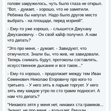
голове закружилось, чуть было глаза не открыл.
"Вот, - думает, - хорошо, что не заметили.
Ребенка бы напугал. Надо было другое место
выбрать - на площади, перед мэрией".
- Ему-то уже хорошо, - слышится Дмухану
Дмухановичу. - Он свой кайф получил. А нам
что делать?
"Это про меня, - думает. - Завидуют, что
отмучился. Знали бы, что жив, не завидовали.
Теперь снимать будут, протоколы составлять,
искусственное дыхание и все такое..."
- Ему-то хорошо, - продолжает между тем Иван
Семенович Николаю Егоровичу про кого-то
третьего. - У него зять в ларьке торгует. У него
зять ему каждое утро по сто грамм подносит. А
нам что делать?
"Никакого зятя у меня нет, никаких ста граммов...
Значит, не про меня, - вздыхает Дмухан