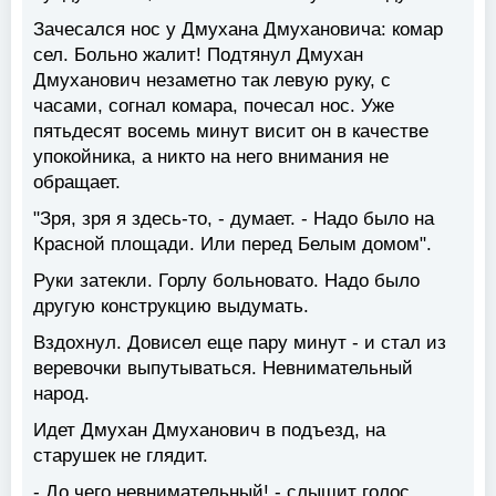
Зачесался нос у Дмухана Дмухановича: комар
сел. Больно жалит! Подтянул Дмухан
Дмуханович незаметно так левую руку, с
часами, согнал комара, почесал нос. Уже
пятьдесят восемь минут висит он в качестве
упокойника, а никто на него внимания не
обращает.
"Зря, зря я здесь-то, - думает. - Надо было на
Красной площади. Или перед Белым домом".
Руки затекли. Горлу больновато. Надо было
другую конструкцию выдумать.
Вздохнул. Довисел еще пару минут - и стал из
веревочки выпутываться. Невнимательный
народ.
Идет Дмухан Дмуханович в подъезд, на
старушек не глядит.
- До чего невнимательный! - слышит голос