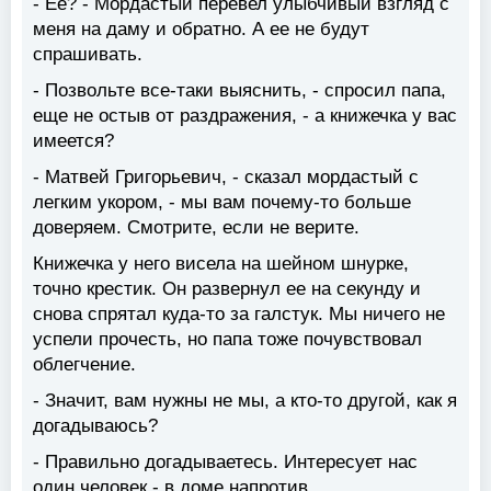
- Ее? - Мордастый перевел улыбчивый взгляд с
меня на даму и обратно. А ее не будут
спрашивать.
- Позвольте все-таки выяснить, - спросил папа,
еще не остыв от раздражения, - а книжечка у вас
имеется?
- Матвей Григорьевич, - сказал мордастый с
легким укором, - мы вам почему-то больше
доверяем. Смотрите, если не верите.
Книжечка у него висела на шейном шнурке,
точно крестик. Он развернул ее на секунду и
снова спрятал куда-то за галстук. Мы ничего не
успели прочесть, но папа тоже почувствовал
облегчение.
- Значит, вам нужны не мы, а кто-то другой, как я
догадываюсь?
- Правильно догадываетесь. Интересует нас
один человек - в доме напротив.