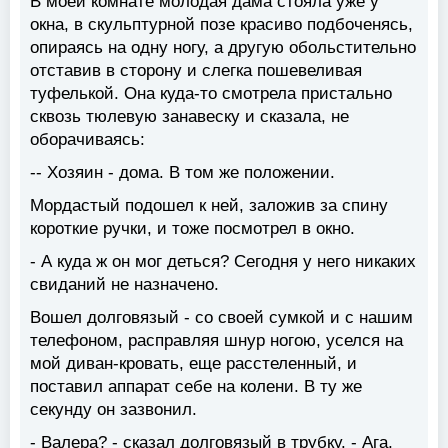
В моей комнате молодая дама стояла уже у
окна, в скульптурной позе красиво подбоченясь,
опираясь на одну ногу, а другую обольстительно
отставив в сторону и слегка пошевеливая
туфелькой. Она куда-то смотрела пристально
сквозь тюлевую занавеску и сказала, не
оборачиваясь:
-- Хозяин - дома. В том же положении.
Мордастый подошел к ней, заложив за спину
короткие ручки, и тоже посмотрел в окно.
- А куда ж он мог деться? Сегодня у него никаких
свиданий не назначено.
Вошел долговязый - со своей сумкой и с нашим
телефоном, расправляя шнур ногою, уселся на
мой диван-кровать, еще расстеленный, и
поставил аппарат себе на колени. В ту же
секунду он зазвонил.
- Валера? - сказал долговязый в трубку. - Ага,