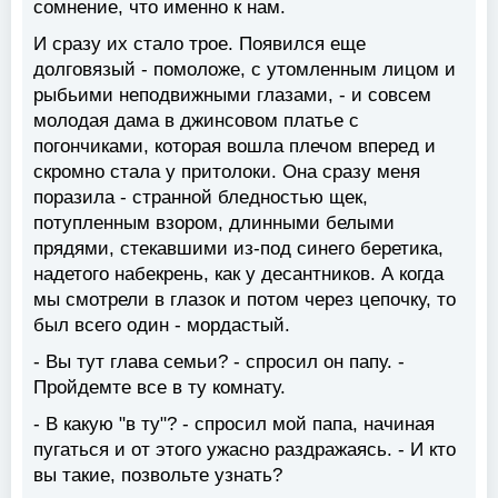
сомнение, что именно к нам.
И сразу их стало трое. Появился еще
долговязый - помоложе, с утомленным лицом и
рыбьими неподвижными глазами, - и совсем
молодая дама в джинсовом платье с
погончиками, которая вошла плечом вперед и
скромно стала у притолоки. Она сразу меня
поразила - странной бледностью щек,
потупленным взором, длинными белыми
прядями, стекавшими из-под синего беретика,
надетого набекрень, как у десантников. А когда
мы смотрели в глазок и потом через цепочку, то
был всего один - мордастый.
- Вы тут глава семьи? - спросил он папу. -
Пройдемте все в ту комнату.
- В какую "в ту"? - спросил мой папа, начиная
пугаться и от этого ужасно раздражаясь. - И кто
вы такие, позвольте узнать?