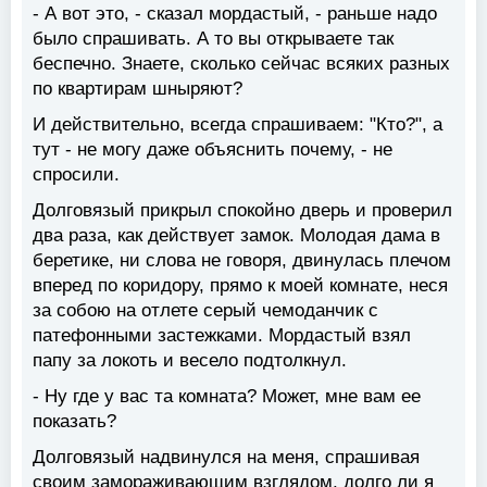
- А вот это, - сказал мордастый, - раньше надо
было спрашивать. А то вы открываете так
беспечно. Знаете, сколько сейчас всяких разных
по квартирам шныряют?
И действительно, всегда спрашиваем: "Кто?", а
тут - не могу даже объяснить почему, - не
спросили.
Долговязый прикрыл спокойно дверь и проверил
два раза, как действует замок. Молодая дама в
беретике, ни слова не говоря, двинулась плечом
вперед по коридору, прямо к моей комнате, неся
за собою на отлете серый чемоданчик с
патефонными застежками. Мордастый взял
папу за локоть и весело подтолкнул.
- Ну где у вас та комната? Может, мне вам ее
показать?
Долговязый надвинулся на меня, спрашивая
своим замораживающим взглядом, долго ли я