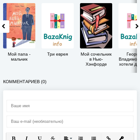
Мой папа -
Три еврея
Мой сочельник
Георг
мальчик
в Нью-
Владимов
Хэнфорде
хотели д
чисты
воздухом
КОММЕНТАРИЕВ (0)