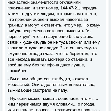
несчастной знаменитости отключили
пожизненно, и этот номер, 144-47-21, передан
каким-то другим людям, которые вам ответят,
что прежний абонент выехал навсегда за
границу, а могут и ответить, что умер. Но кому-
нибудь непременно хотелось выяснить "из
первых рук", что за нарушение было устава
связи - куда-нибудь он не туда звонил или ему
звонили откуда не следует? - и он, почему-то
смущенно отводя глаза, что-то бормотал, что
все некогда вызвать монтера со станции, и
вообще ему без телефона даже лучше,
спокойнее.
- Вы с ним общаетесь как будто, - сказал
мордастый. Они с долговязым внимательно,
выжидающе смотрели на папу.
- Ну, если можно назвать общением, что мы с
ним перекинемся двумя словами... о погоде,
или он задаст вопрос... технического порядка, -