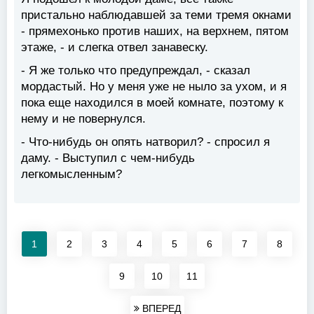
пристально наблюдавшей за теми тремя окнами
- прямехонько против наших, на верхнем, пятом
этаже, - и слегка отвел занавеску.
- Я же только что предупреждал, - сказал
мордастый. Но у меня уже не ныло за ухом, и я
пока еще находился в моей комнате, поэтому к
нему и не повернулся.
- Что-нибудь он опять натворил? - спросил я
даму. - Выступил с чем-нибудь
легкомысленным?
1
2
3
4
5
6
7
8
9
10
11
ВПЕРЕД