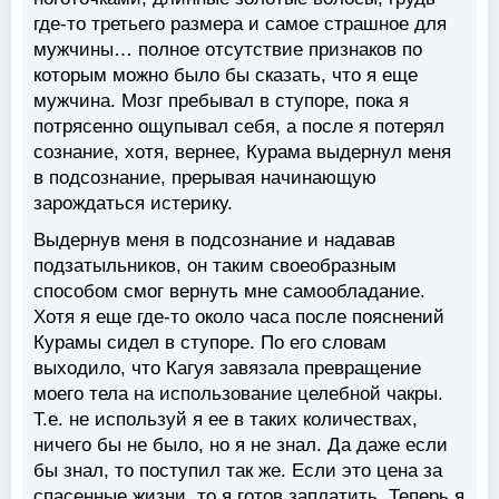
где-то третьего размера и самое страшное для
мужчины… полное отсутствие признаков по
которым можно было бы сказать, что я еще
мужчина. Мозг пребывал в ступоре, пока я
потрясенно ощупывал себя, а после я потерял
сознание, хотя, вернее, Курама выдернул меня
в подсознание, прерывая начинающую
зарождаться истерику.
Выдернув меня в подсознание и надавав
подзатыльников, он таким своеобразным
способом смог вернуть мне самообладание.
Хотя я еще где-то около часа после пояснений
Курамы сидел в ступоре. По его словам
выходило, что Кагуя завязала превращение
моего тела на использование целебной чакры.
Т.е. не используй я ее в таких количествах,
ничего бы не было, но я не знал. Да даже если
бы знал, то поступил так же. Если это цена за
спасенные жизни, то я готов заплатить. Теперь я