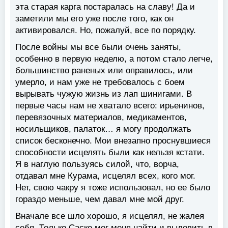
эта старая карга постаралась на славу! Да и
заметили мы его уже после того, как он
активировался. Но, пожалуй, все по порядку.
После войны мы все были очень заняты,
особенно в первую неделю, а потом стало легче,
большинство раненых или оправилось, или
умерло, и нам уже не требовалось с боем
вырывать чужую жизнь из лап шинигами. В
первые часы нам не хватало всего: ирьенинов,
перевязочных материалов, медикаментов,
носильщиков, палаток… я могу продолжать
список бесконечно. Мои внезапно проснувшиеся
способности исцелять были как нельзя кстати.
Я в наглую пользуясь силой, что, ворча,
отдавал мне Курама, исцелял всех, кого мог.
Нет, свою чакру я тоже использовал, но ее было
гораздо меньше, чем давал мне мой друг.
Вначале все шло хорошо, я исцелял, не жалея
себя. Только Саске мог меня найти и выловить в