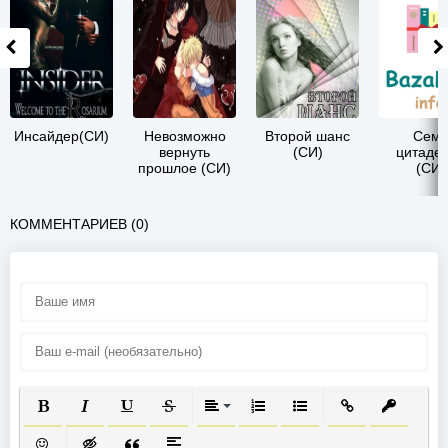
Инсайдер(СИ)
Невозможно
Второй шанс
Семь
вернуть
(СИ)
цитаде
прошлое (СИ)
(СИ)
КОММЕНТАРИЕВ (0)
ПОЛУЖИРНЫЙ
КУРСИВ
ПОДЧЕРКНУТЫЙ
ЗАЧЕРКНУТЫЙ
ВЫРАВНИВАНИЕ
НУМЕРОВАННЫЙ СПИСОК
МАРКИРОВАННЫЙ СП
ВСТАВИТЬ ССЫ
ВСТАВИТ