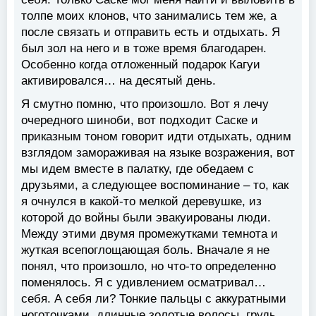
толпе моих клонов, что занимались тем же, а
после связать и отправить есть и отдыхать. Я
был зол на него и в тоже время благодарен.
Особенно когда отложенный подарок Кагуи
активировался… на десятый день.
Я смутно помню, что произошло. Вот я лечу
очередного шиноби, вот подходит Саске и
приказным тоном говорит идти отдыхать, одним
взглядом замораживая на языке возражения, вот
мы идем вместе в палатку, где обедаем с
друзьями, а следующее воспоминание – то, как
я очнулся в какой-то мелкой деревушке, из
которой до войны были эвакуированы люди.
Между этими двумя промежутками темнота и
жуткая всепоглощающая боль. Вначале я не
понял, что произошло, но что-то определенно
поменялось. Я с удивлением осматривал…
себя. А себя ли? Тонкие пальцы с аккуратными
ноготочками, длинные золотые волосы, грудь