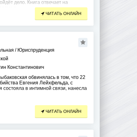
ойдёт дело. Книга отвечает на
если на
ЧИТАТЬ ОНЛАЙН
ельная
/
Юриспруденция
кой
тин Константинович
баковская обвинялась в том, что 22
убийства Евгения Лейхфельда, с
я состояла в интимной связи, нанесла
ЧИТАТЬ ОНЛАЙН