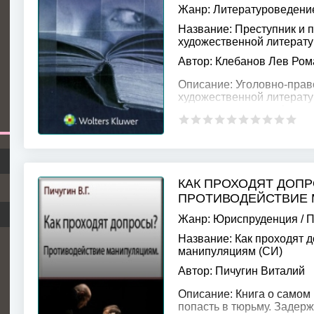
Жанр:
Литературоведени
Название:
Преступник и п
художественной литерат
Автор:
Клебанов Лев Ром
Описание:
Уголовно-прав
художественной литератур
стремится постичь филос
мотивацию его поступков
КАК ПРОХОДЯТ ДОП
ПРОТИВОДЕЙСТВИЕ 
Жанр:
Юриспруденция
/
П
Название:
Как проходят 
манипуляциям (СИ)
Автор:
Пичугин Виталий
Описание:
Книга о самом 
попасть в тюрьму. Задер