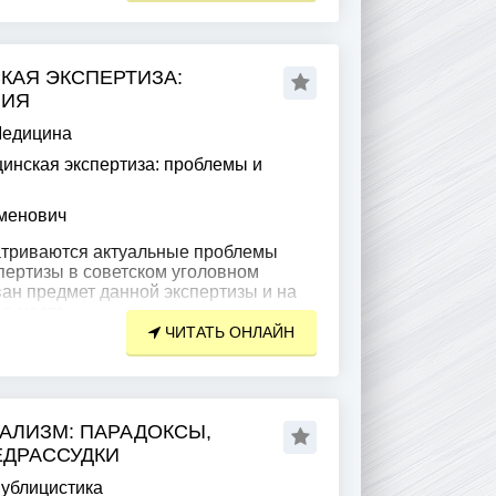
КАЯ ЭКСПЕРТИЗА:
НИЯ
едицина
инская экспертиза: проблемы и
менович
атриваются актуальные проблемы
пертизы в советском уголовном
ан предмет данной экспертизы и на
ее место
ЧИТАТЬ ОНЛАЙН
АЛИЗМ: ПАРАДОКСЫ,
ЕДРАССУДКИ
ублицистика