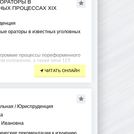
 ОРАТОРЫ В
НЫХ ПРОЦЕССАХ XIX
денция
ные ораторы в известных уголовных
 громкие процессы пореформенного
ом изложении, а также речи 113
на этих процессах, которые касаются
ЧИТАТЬ ОНЛАЙН
егории
ельная
/
Юриспруденция
ка
 Ивановна
ические рекомендации к изучению