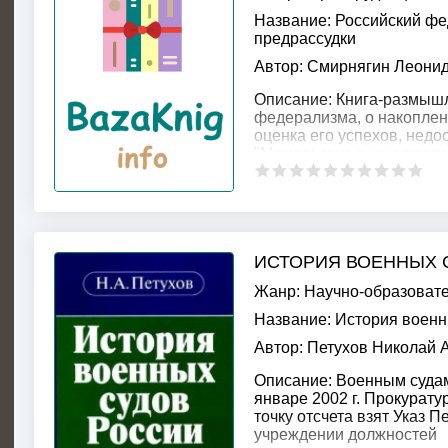
Название:
Российский фе
предрассудки
Автор:
Смирнягин Леонид
Описание:
Книга-размышл
федерализма, о накоплен
оценка его успехов, недо
"Межрегиональные разли
ИСТОРИЯ ВОЕННЫХ 
Жанр:
Научно-образоват
Название:
История военн
Автор:
Петухов Николай 
Описание:
Военным судам 
январе 2002 г. Прокурату
точку отсчета взят Указ Пе
учреждении должностей