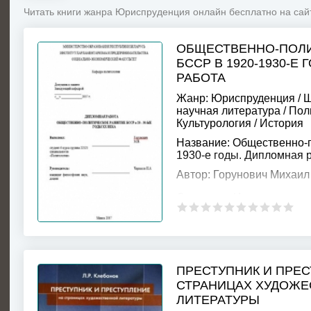
Читать книги жанра Юриспруденция онлайн бесплатно на сай
ОБЩЕСТВЕННО-ПОЛИ
БССР В 1920-1930-Е
РАБОТА
Жанр:
Юриспруденция
/
Ш
научная литература
/
Пол
Культурология
/
История
Название:
Общественно-п
1930-е годы. Дипломная 
Автор:
Горунович Михаил
Описание:
Изучение исто
развития БССР в 20 – 30
ключевых процессов, име
важным условием понима
ПРЕСТУПНИК И ПРЕС
СТРАНИЦАХ ХУДОЖЕ
ЛИТЕРАТУРЫ