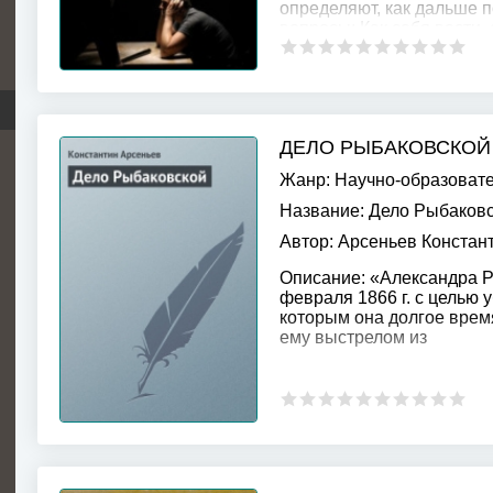
определяют, как дальше п
вопросы: Как себя вести, 
ДЕЛО РЫБАКОВСКОЙ
Жанр:
Научно-образоват
Название:
Дело Рыбаковс
Автор:
Арсеньев Констан
Описание:
«Александра Ры
февраля 1866 г. с целью 
которым она долгое врем
ему выстрелом из