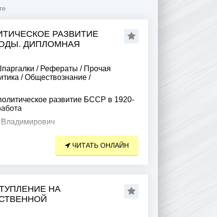
те
ТИЧЕСКОЕ РАЗВИТИЕ
 ГОДЫ. ДИПЛОМНАЯ
паргалки
/
Рефераты
/
Прочая
итика
/
Обществознание
/
олитическое развитие БССР в 1920-
работа
 Владимирович
рии общественно-политического
ЧИТАТЬ ОНЛАЙН
-е годы ХХ века и понимание
вших место в этот период, является
ния тех
ТУПЛЕНИЕ НА
СТВЕННОЙ