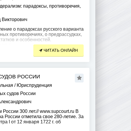
дерализм: парадоксы, противоречия,
 Викторович
ение о парадоксах русского варианта
ных противоречиях, о предрассудках,
статков и особенностей.
чия в
ЧИТАТЬ ОНЛАЙН
СУДОВ РОССИИ
ельная
/
Юриспруденция
ых судов России
Александрович
России 300 лет.// www.supcourt.ru В
ра России отметила свое 280-летие. За
тра I от 12 января 1722 г. об