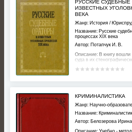
РУССКИЕ СУДЕБНЫЕ
ИЗВЕСТНЫХ УГОЛОВ
ВЕКА
Жанр:
История
/
Юриспру
Название:
Русские судеб
процессах XIX века
Автор:
Потапчук И. В.
Описание:
В книгу вошли
суда в их стенографическ
юристов, произнесённые 
самой разнообразной кат
КРИМИНАЛИСТИКА
Жанр:
Научно-образоват
Название:
Криминалисти
Автор:
Белозерова Ирина
Описание:
Учебно - метод