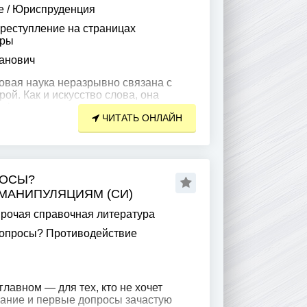
е
/
Юриспруденция
реступление на страницах
уры
анович
овая наука неразрывно связана с
ой. Как и искусство слова, она
офию жизни, природу человека,
ЧИТАТЬ ОНЛАЙН
. Люди,
РОСЫ?
МАНИПУЛЯЦИЯМ (СИ)
рочая справочная литература
допросы? Противодействие
главном — для тех, кто не хочет
жание и первые допросы зачастую