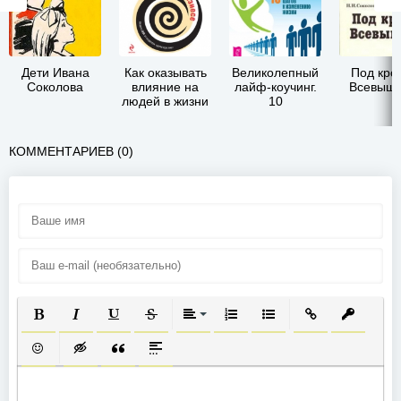
Дети Ивана
Как оказывать
Великолепный
Под кро
Соколова
влияние на
лайф-коучинг.
Всевышн
людей в жизни
10
и бизнесе
вдохновенных
шагов к
изменению
КОММЕНТАРИЕВ (0)
жизни
ПОЛУЖИРНЫЙ
КУРСИВ
ПОДЧЕРКНУТЫЙ
ЗАЧЕРКНУТЫЙ
ВЫРАВНИВАНИЕ
НУМЕРОВАННЫЙ СПИСОК
МАРКИРОВАННЫЙ СП
ВСТАВИТЬ ССЫ
ВСТАВИТ
ВСТАВИТЬ СМАЙЛИК
ВСТАВКА СКРЫТОГО ТЕКСТА
ВСТАВКА ЦИТАТЫ
ВСТАВКА СПОЙЛЕРА