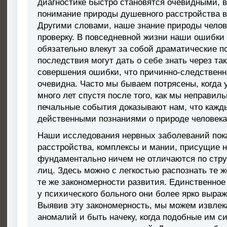
диагностике быстро становятся очевидными, в
понимание природы душевного расстройства в
Другими словами, наше знание природы челов
проверку. В повседневной жизни наши ошибки 
обязательно влекут за собой драматические по
последствия могут дать о себе знать через та
совершения ошибки, что причинно-следственн
очевидна. Часто мы бываем потрясены, когда 
много лет спустя после того, как мы неправил
печальные события доказывают нам, что кажд
действенными познаниями о природе человека
Наши исследования нервных заболеваний пока
расстройства, комплексы и мании, присущие 
фундаментально ничем не отличаются по стру
лиц. Здесь можно с легкостью распознать те ж
те же закономерности развития. Единственное
у психического больного они более ярко выраж
Выявив эту закономерность, мы можем извлека
аномалий и быть начеку, когда подобные им 