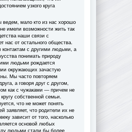
стоянием узкого круга
ы ведем, мало кто из нас хорошо
 не имели возможности жить так
детства наши связи с
т нас от остального общества.
 контактам с другими людьми, а
кусства понимать природу
угими людьми рождается
ении окружающих зачастую
жны. Мы часто повторяем
уга, а говоря друг с другом,
гом как с чужаками — причем не
м кругу собственной семьи.
ется, что не может понять
ей заявляет, что родители их не
еку зависит от того, насколько
является основой любых
жду людьми стали бы более