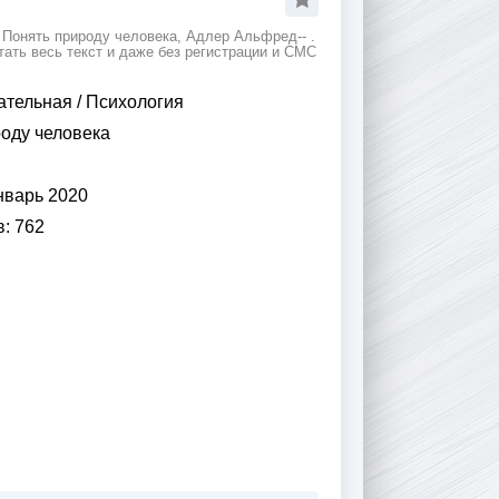
 Понять природу человека, Адлер Альфред-- .
ать весь текст и даже без регистрации и СМС
ательная
/
Психология
оду человека
нварь 2020
в:
762