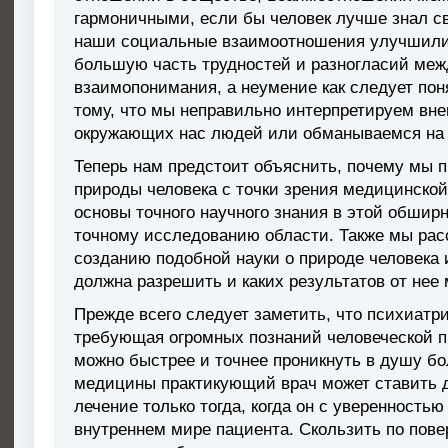
гармоничными, если бы человек лучше знал св
наши социальные взаимоотношения улучшились
большую часть трудностей и разногласий меж
взаимопонимания, а неумение как следует поня
тому, что мы неправильно интерпретируем вн
окружающих нас людей или обманываемся на и
Теперь нам предстоит объяснить, почему мы 
природы человека с точки зрения медицинской
основы точного научного знания в этой обши
точному исследованию области. Также мы рас
созданию подобной науки о природе человека 
должна разрешить и каких результатов от нее
Прежде всего следует заметить, что психиатр
требующая огромных познаний человеческой п
можно быстрее и точнее проникнуть в душу бо
медицины практикующий врач может ставить д
лечение только тогда, когда он с уверенностью
внутреннем мире пациента. Скользить по пове