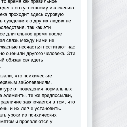
 то время как правильное
едет к его успешному излечению.
ека проходит здесь суровую
в суждениях о других людях не
следствия, так как эти
кое длительное время после
ая связь между ними не
ужасные несчастья постигают нас
ьно оценили другого человека. Эти
ый обязан овладеть
.
зали, что психические
нервным заболеваниям,
ктуре от поведения нормальных
е элементы, те же предпосылки,
 различие заключается в том, что
ены и их легче установить.
ть уроки из психических
симптомы проявляются у