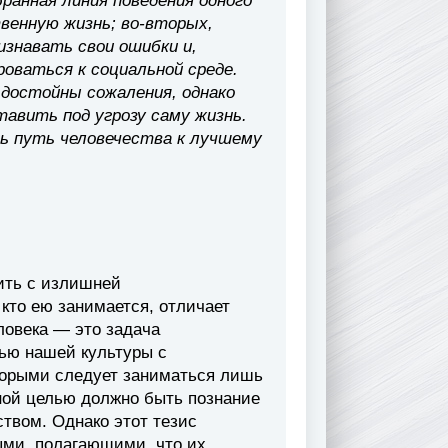
бранная линия поведения одного
венную жизнь; во-вторых,
изнавать свои ошибки и,
роваться к социальной среде.
и достойны сожаления, однако
авить под угрозу саму жизнь.
ть путь человечества к лучшему
дить с излишней
 кто ею занимается, отличает
ловека — это задача
ью нашей культуры с
оторыми следует заниматься лишь
ной целью должно быть познание
твом. Однако этот тезис
ыми, полагающими, что их