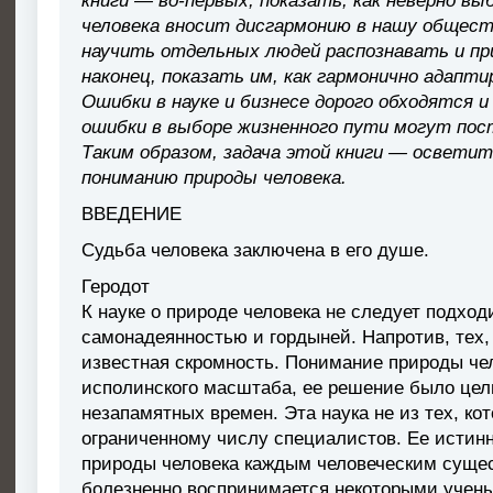
книги — во-первых, показать, как неверно вы
человека вносит дисгармонию в нашу общест
научить отдельных людей распознавать и пр
наконец, показать им, как гармонично адапти
Ошибки в науке и бизнесе дорого обходятся 
ошибки в выборе жизненного пути могут пост
Таким образом, задача этой книги — освети
пониманию природы человека.
ВВЕДЕНИЕ
Судьба человека заключена в его душе.
Геродот
К науке о природе человека не следует подхо
самонадеянностью и гордыней. Напротив, тех,
известная скромность. Понимание природы че
исполинского масштаба, ее решение было цел
незапамятных времен. Эта наука не из тех, к
ограниченному числу специалистов. Ее истин
природы человека каждым человеческим сущес
болезненно воспринимается некоторыми учен