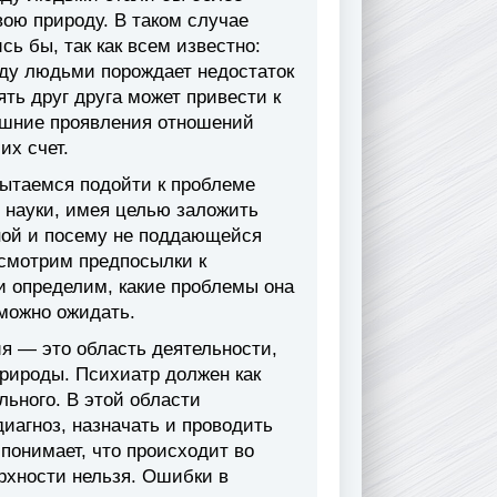
ою природу. В таком случае
 бы, так как всем известно:
ду людьми порождает недостаток
ть друг друга может привести к
ешние проявления отношений
х счет.
пытаемся подойти к проблеме
 науки, имея целью заложить
рной и посему не поддающейся
смотрим предпосылки к
и определим, какие проблемы она
 можно ожидать.
ия — это область деятельности,
рироды. Психиатр должен как
льного. В этой области
иагноз, назначать и проводить
 понимает, что происходит во
рхности нельзя. Ошибки в