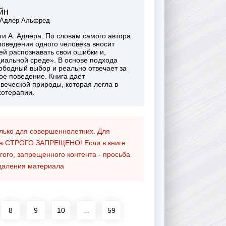
йн
Адлер Альфред
ти А. Адлера. По словам самого автора
поведения одного человека вносит
й распознавать свои ошибки и,
оциальной среде». В основе подхода
ободный выбор и реально отвечает за
вое поведение. Книга дает
веческой природы, которая легла в
хотерапии.
олько для совершеннолетних. Для
та
СТРОГО ЗАПРЕЩЕНО!
Если в книге
гого, запрещенного контента - просьба
даления материала
8
9
10
...
59