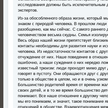
исследования должны быть исключительным до
экспертов.
Из-за обособленного образа жизни, который м
знаком с природой человека. В прошлом люди
разобщенно, как мы сейчас. С самого раннего 
человечеством весьма скудны. Семья изолируе
Весь образ нашей жизни препятствует близким
контакты необходимы для развития науки и ис
человека. Из недостаточности контактов с др
отчуждение от них. Наше поведение в отнош
ошибочно, а наши суждения о них нередко ло
известный трюизм: люди проходят мимо друг др
говорят в пустоту. Они обращаются друг с дру
только в обществе в целом, но и в очень узко
Большинство родителей время от времени жалу
своих детей, и в то же время большинство дет
понимают. Все наше отношение к другому челов
мы его понимаем, и значит, такое понимание 
отношений в обществе, Взаимоотношения ме