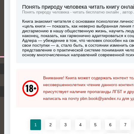
Понять природу человека читать книгу онла
Понять природу человека - читать бесплатно онлайн , автор
Книга знакомит читателя с основами психологии личнос
«цель книги — показать, как неверно выбранная линия 
дисгармонию в нашу общественную жизнь, научить люде
наконец, показать, как гармонично адаптироваться к с
Адлера — убеждение в том, что человек способен на св
свои поступки — а, стало быть, в состоянии изменить с
представление о практической системе понимания чело
основу многочисленных направлений современной пси
Внимание! Книга может содержать контент т
несовершеннолетних чтение данного контен
присутствует наличие пропаганды ЛГБТ и дру
написать на почту
pbn.book@yandex.ru
для у
1
2
3
4
5
6
7