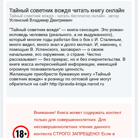
Тайный советник вождя читать книгу онлайн
Тайный советник вождя - читать бесплатно онлайн , автор
Успенский Владимир Дмитриевич
"Тайный советник вождя" — книга-сенсация. Это роман-
исповедь человека (реального, а не выдуманного),
который многие годы работал бок о бок с И. Сталиным,
много видел, много знал и долго молчал. И, наконец, с
помощью В. Успенского, заговорил — о своем
начальнике, его окружении, о стране. Честно
рассказывает — без прикрас, но и без очернительства. В
книге масса интереснейшей информации, имеющей
огромную познавательную ценность.
Желающие приобрести бумажную книгу «Тайный
советник вождя» в розницу по оптовой цене могут
обратиться на сайт http://pravda-kniga.narod.ru
Внимание! Книга может содержать контент
только для совершеннолетних. Для
несовершеннолетних чтение данного
контента
СТРОГО ЗАПРЕЩЕНО!
Если в