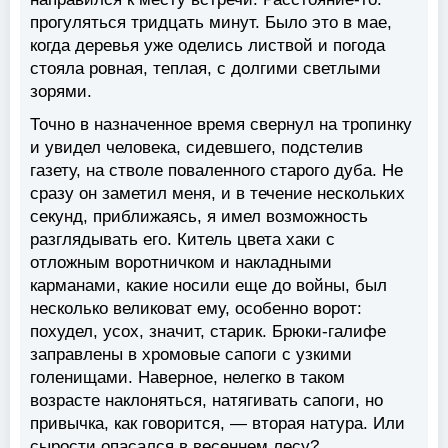
прогуляться тридцать минут. Было это в мае,
когда деревья уже оделись листвой и погода
стояла ровная, теплая, с долгими светлыми
зорями.
Точно в назначенное время свернул на тропинку
и увидел человека, сидевшего, подстелив
газету, на стволе поваленного старого дуба. Не
сразу он заметил меня, и в течение нескольких
секунд, приближаясь, я имел возможность
разглядывать его. Китель цвета хаки с
отложным воротничком и накладными
карманами, какие носили еще до войны, был
несколько великоват ему, особенно ворот:
похудел, усох, значит, старик. Брюки-галифе
заправлены в хромовые сапоги с узкими
голенищами. Наверное, нелегко в таком
возрасте наклоняться, натягивать сапоги, но
привычка, как говорится, — вторая натура. Или
сырости опасался в весеннем лесу?