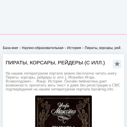
База книг
»
Научно-образовательная
»
История
»
Пираты, корсары, рейдеры (с илл.)
ПИРАТЫ, КОРСАРЫ, РЕЙДЕРЫ (С ИЛЛ.)
На нашем литературном портале можно бесплатно читать книгу
Пираты, корсары, рейдеры (с илл.), Можейко Игорь
Всеволодович-- . Жанр: История. Онлайн библиотека дает
возможность прочитать весь текст и даже без регистрации и СМС
подтверждения на нашем литературном портале bazaknig.info.