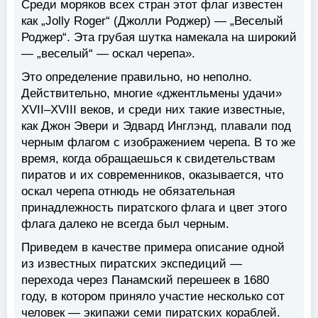
Среди моряков всех стран этот флаг известен
как „Jolly Roger“ (Джолли Роджер) — „Веселый
Роджер“. Эта грубая шутка намекала на широкий
— „веселый“ — оскал черепа».
Это определение правильно, но неполно.
Действительно, многие «джентльмены удачи»
XVII–XVIII веков, и среди них такие известные,
как Джон Эвери и Эдвард Инглэнд, плавали под
черным флагом с изображением черепа. В то же
время, когда обращаешься к свидетельствам
пиратов и их современников, оказывается, что
оскал черепа отнюдь не обязательная
принадлежность пиратского флага и цвет этого
флага далеко не всегда был черным.
Приведем в качестве примера описание одной
из известных пиратских экспедиций —
перехода через Панамский перешеек в 1680
году, в котором приняло участие несколько сот
человек — экипажи семи пиратских кораблей.