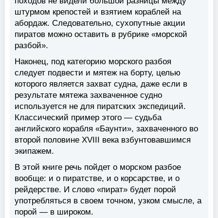
походов не видели большой разницы между
штурмом крепостей и взятием кораблей на
абордаж. Следовательно, сухопутные акции
пиратов можно оставить в рубрике «морской
разбой».
Наконец, под категорию морского разбоя
следует подвести и мятеж на борту, целью
которого является захват судна, даже если в
результате мятежа захваченное судно
используется не для пиратских экспедиций.
Классический пример этого — судьба
английского корабля «Баунти», захваченного во
второй половине XVIII века взбунтовавшимся
экипажем.
В этой книге речь пойдет о морском разбое
вообще: и о пиратстве, и о корсарстве, и о
рейдерстве. И слово «пират» будет порой
употребляться в своем точном, узком смысле, а
порой — в широком.