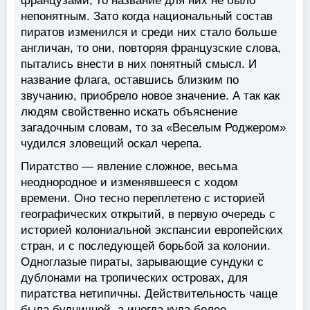
французами, то название для них не было
непонятным. Зато когда национальный состав
пиратов изменился и среди них стало больше
англичан, то они, повторяя французские слова,
пытались внести в них понятный смысл. И
название флага, оставшись близким по
звучанию, приобрело новое значение. А так как
людям свойственно искать объяснение
загадочным словам, то за «Веселым Роджером»
чудился зловещий оскал черепа.
Пиратство — явление сложное, весьма
неоднородное и изменявшееся с ходом
времени. Оно тесно переплетено с историей
географических открытий, в первую очередь с
историей колониальной экспансии европейских
стран, и с последующей борьбой за колонии.
Одноглазые пираты, зарывающие сундуки с
дублонами на тропических островах, для
пиратства нетипичны. Действительность чаще
была будничной, а иногда куда более