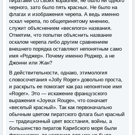
пиратами со своих кораблей, не было ни одного
черного, зато было пять красных. Не было на
флагах и изображения черепа. А ведь именно
оскал черепа, по общепринятому мнению,
служит объяснением «веселого» названия.
Отметим, что попытки объяснить название
оскалом черепа либо другим сравнением
внешнего порядка оставляют непонятным само
имя «Роджер». Почему именно Роджер, а не
Джонни или Жан?
В действительности, однако, этимология
словосочетания «Jolly Roger» довольно проста,
и раскрыть ее помогает как раз непонятное имя
«Roger». Это — искажение французского
выражения «Joyeux Rouge», что означает
«веселый красный». Так как первоначально
обычным цветом пиратского флага был красный
— традиционный цвет восстания, войны, а
большинство пиратов Карибского моря были