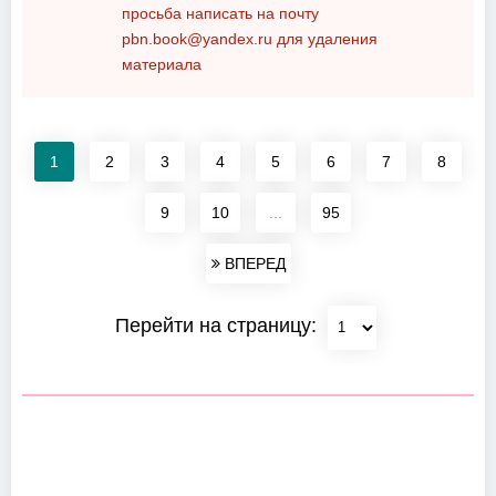
просьба написать на почту
pbn.book@yandex.ru
для удаления
материала
1
2
3
4
5
6
7
8
9
10
...
95
ВПЕРЕД
Перейти на страницу: