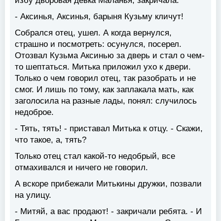
избу дворовая девка Маланья, закричала:
- Аксинья, Аксинья, барыня Кузьму кличут!
Собрался отец, ушел. А когда вернулся,
страшно и посмотреть: осунулся, посерел.
Отозвал Кузьма Аксинью за дверь и стал о чем-
то шептаться. Митька приложил ухо к двери.
Только о чем говорил отец, так разобрать и не
смог. И лишь по тому, как заплакала мать, как
заголосила на разные лады, понял: случилось
недоброе.
- Тять, тять! - приставал Митька к отцу. - Скажи,
что такое, а, тять?
Только отец стал какой-то недобрый, все
отмахивался и ничего не говорил.
А вскоре прибежали Митькины дружки, позвали
на улицу.
- Митяй, а вас продают! - закричали ребята. - И