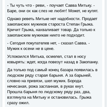
- Ты чуть что - реви, - поучает Савва Митьку. -
Баре, они ох как слез не любят! Может, не купят.
Однако реветь Митьке нет надобности. Продает
закопанских мужиков староста Степан Грыжа.
Кричит Грыжа, нахваливает товар. Да только к
закопанским мужикам никто не подходит.
- Сегодня покупателев нет, - сказал Савва. -
Мужик к осени не в цене.
Успокоился Митька, осмелел, стал в носу
ковырять: ждет, когда повезут назад в Закопанку.
Да только под самый конец базара появилась в
людском ряду старая барыня. А за барыней,
словно на привязи, шел мужик. Борода
нечесаная, рожа заспанная, в руках кнут.
Прошла барыня по людскому ряду раз, два,
взглянула на Митьку и остановилась. Грыжа
сразу ожил.