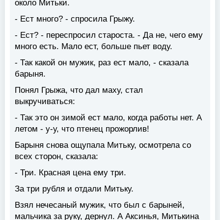
около Митьки.
- Ест много? - спросила Грыжу.
- Ест? - переспросил староста. - Да не, чего ему
много есть. Мало ест, больше пьет воду.
- Так какой он мужик, раз ест мало, - сказала
барыня.
Понял Грыжа, что дал маху, стал
выкручиваться:
- Так это он зимой ест мало, когда работы нет. А
летом - у-у, что птенец прожорлив!
Барыня снова ощупала Митьку, осмотрела со
всех сторон, сказала:
- Три. Красная цена ему три.
За три рубля и отдали Митьку.
Взял нечесаный мужик, что был с барыней,
мальчика за руку, дернул. А Аксинья, Митькина