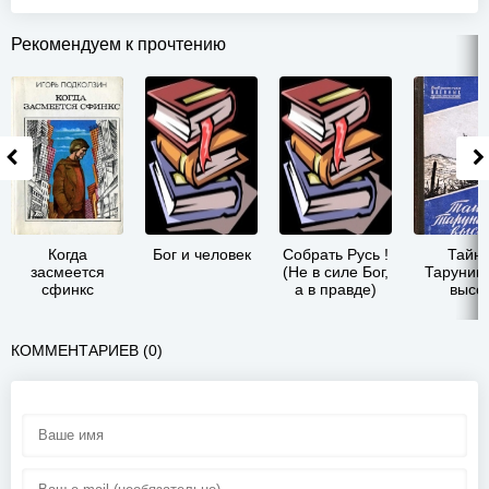
Рекомендуем к прочтению
Когда
Бог и человек
Собрать Русь !
Тайн
засмеется
(Не в силе Бог,
Тарунин
сфинкс
а в правде)
высо
КОММЕНТАРИЕВ (0)