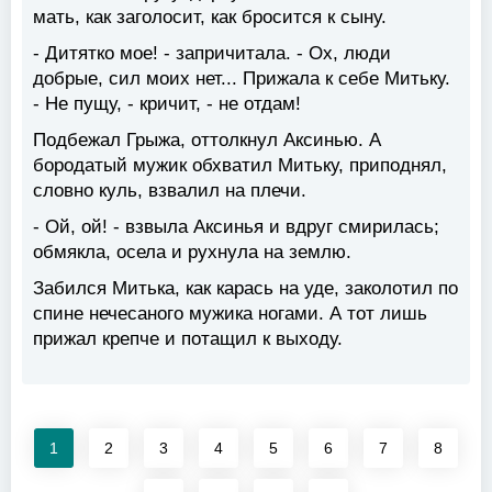
мать, как заголосит, как бросится к сыну.
- Дитятко мое! - запричитала. - Ох, люди
добрые, сил моих нет... Прижала к себе Митьку.
- Не пущу, - кричит, - не отдам!
Подбежал Грыжа, оттолкнул Аксинью. А
бородатый мужик обхватил Митьку, приподнял,
словно куль, взвалил на плечи.
- Ой, ой! - взвыла Аксинья и вдруг смирилась;
обмякла, осела и рухнула на землю.
Забился Митька, как карась на уде, заколотил по
спине нечесаного мужика ногами. А тот лишь
прижал крепче и потащил к выходу.
1
2
3
4
5
6
7
8