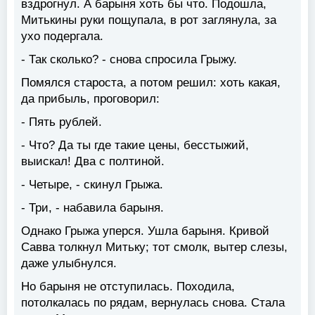
вздрогнул. А барыня хоть бы что. Подошла,
Митькины руки пощупала, в рот заглянула, за
ухо подергала.
- Так сколько? - снова спросила Грыжу.
Помялся староста, а потом решил: хоть какая,
да прибыль, проговорил:
- Пять рублей.
- Что? Да ты где такие цены, бесстыжий,
выискал! Два с полтиной.
- Четыре, - скинул Грыжа.
- Три, - набавила барыня.
Однако Грыжа уперся. Ушла барыня. Кривой
Савва толкнул Митьку; тот смолк, вытер слезы,
даже улыбнулся.
Но барыня не отступилась. Походила,
потолкалась по рядам, вернулась снова. Стала