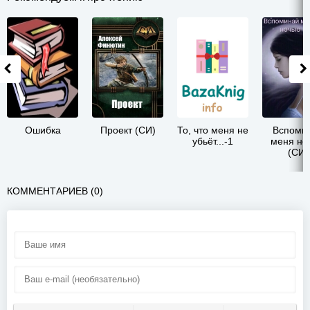
Ошибка
Проект (СИ)
То, что меня не
Вспоми
убьёт...-1
меня но
(СИ)
КОММЕНТАРИЕВ (0)