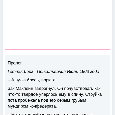
Пролог
Геттисберг
,
Пенсильвания Июль 1863 года
–
А ну-ка брось, ворюга!
Зак Маклейн вздрогнул. Он почувствовал, как
что-то твердое уперлось ему в спину. Струйка
пота пробежала под его серым грубым
мундиром конфедерата.
– Не заставляй меня стрелять, южанин, –