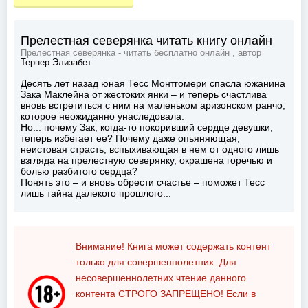
Прелестная северянка читать книгу онлайн
Прелестная северянка - читать бесплатно онлайн , автор
Тернер Элизабет
Десять лет назад юная Тесс Монтгомери спасла южанина
Зака Маклейна от жестоких янки – и теперь счастлива
вновь встретиться с ним на маленьком аризонском ранчо,
которое неожиданно унаследовала.
Но... почему Зак, когда-то покоривший сердце девушки,
теперь избегает ее? Почему даже опьяняющая,
неистовая страсть, вспыхивающая в нем от одного лишь
взгляда на прелестную северянку, окрашена горечью и
болью разбитого сердца?
Понять это – и вновь обрести счастье – поможет Тесс
лишь тайна далекого прошлого...
Внимание! Книга может содержать контент
только для совершеннолетних. Для
несовершеннолетних чтение данного
контента
СТРОГО ЗАПРЕЩЕНО!
Если в