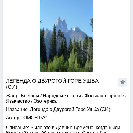
ЛЕГЕНДА О ДВУРОГОЙ ГОРЕ УШБА
(СИ)
Жанр:
Былины
/
Народные сказки
/
Фольклор: прочее
/
Язычество
/
Эзотерика
Название:
Легенда о Двурогой Горе Ушба (СИ)
Автор:
"ОМОН РА"
Описание:
Было это в Давние Времена, когда были
Боги на Земле...Жили у подножья Святых Гор