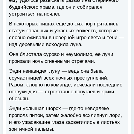
ему удалось разыскать развалины старинного
буддийского храма, где он и собирался
устроиться на ночлег.
В некоторых нишах еще до сих пор прятались
статуи странных и ужасных божеств, которые
словно оживали в неверной игре света и тени —
над деревьями всходила луна.
Она блистала сурово и неумолимо, ее лучи
пронзали ночь огненными стрелами.
Энди ненавидел луну — ведь она была
соучастницей всех ночных преступлений.
Разом, словно по команде, исчезали последние
отзвуки дня — стрекотанье попугаев и крики
обезьян.
Энди услышал шорох — где-то невдалеке
прополз питон, затем жалобно всхлипнул лори,
и его ужасающие глаза засветились в листьях
зонтичной пальмы.