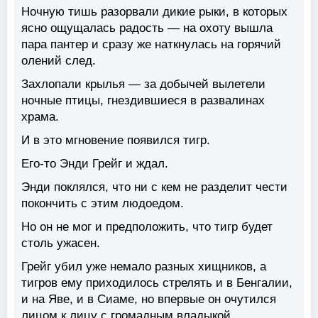
Ночную тишь разорвали дикие рыки, в которых
ясно ощущалась радость — на охоту вышла
пара пантер и сразу же наткнулась на горячий
олений след.
Захлопали крылья — за добычей вылетели
ночные птицы, гнездившиеся в развалинах
храма.
И в это мгновение появился тигр.
Его-то Энди Грейг и ждал.
Энди поклялся, что ни с кем не разделит чести
покончить с этим людоедом.
Но он не мог и предположить, что тигр будет
столь ужасен.
Грейг убил уже немало разных хищников, а
тигров ему приходилось стрелять и в Бенгалии,
и на Яве, и в Сиаме, но впервые он очутился
лицом к лицу с громадным владыкой