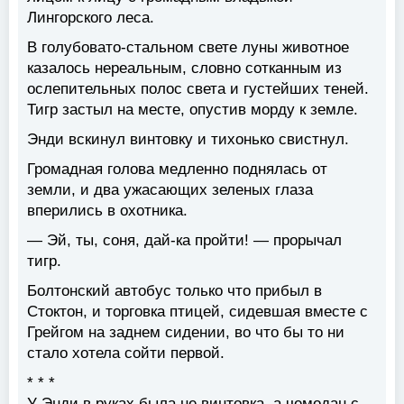
Лингорского леса.
В голубовато-стальном свете луны животное
казалось нереальным, словно сотканным из
ослепительных полос света и густейших теней.
Тигр застыл на месте, опустив морду к земле.
Энди вскинул винтовку и тихонько свистнул.
Громадная голова медленно поднялась от
земли, и два ужасающих зеленых глаза
вперились в охотника.
— Эй, ты, соня, дай-ка пройти! — прорычал
тигр.
Болтонский автобус только что прибыл в
Стоктон, и торговка птицей, сидевшая вместе с
Грейгом на заднем сидении, во что бы то ни
стало хотела сойти первой.
* * *
У Энди в руках была не винтовка, а чемодан с