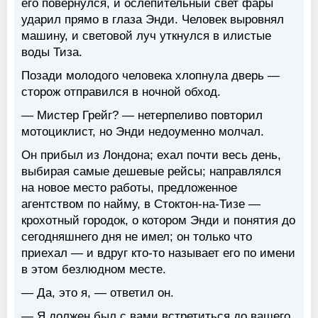
его повернулся, и ослепительный свет фары
ударил прямо в глаза Энди. Человек выровнял
машину, и световой луч уткнулся в илистые
воды Тиза.
Позади молодого человека хлопнула дверь —
сторож отправился в ночной обход.
— Мистер Грейг? — нетерпеливо повторил
мотоциклист, но Энди недоуменно молчал.
Он прибыл из Лондона; ехал почти весь день,
выбирая самые дешевые рейсы; направлялся
на новое место работы, предложенное
агентством по найму, в Стоктон-на-Тизе —
крохотный городок, о котором Энди и понятия до
сегодняшнего дня не имел; он только что
приехал — и вдруг кто-то называет его по имени
в этом безлюдном месте.
— Да, это я, — ответил он.
— Я должен был с вами встретиться до вашего