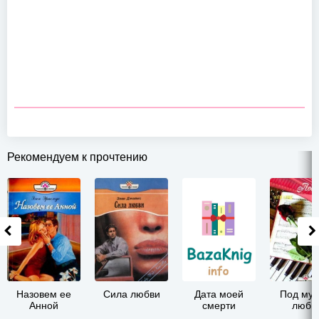
Рекомендуем к прочтению
Назовем ее
Сила любви
Дата моей
Под муз
Анной
смерти
любв