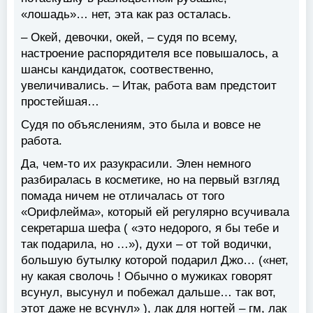
«лошадь»… нет, эта как раз осталась.
– Окей, девочки, окей, – судя по всему,
настроение распорядителя все повышалось, а
шансы кандидаток, соотвественно,
увеличивались. – Итак, работа вам предстоит
простейшая…
Судя по объяслениям, это была и вовсе не
работа.
Да, чем-то их разукрасили. Элен немного
разбиралась в косметике, но на первый взгляд
помада ничем не отличалась от того
«Орифлейма», который ей регулярно всучивала
секретарша шефа ( «это недорого, я бы тебе и
так подарила, но …»), духи – от той водички,
большую бутылку которой подарил Джо… («нет,
ну какая сволочь ! Обычно о мужиках говорят
всунул, высунул и побежал дальше… так вот,
этот даже не всунул» ), лак для ногтей – гм, лак