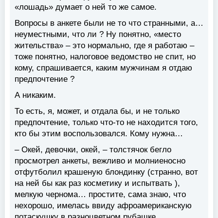
«лошадь» думает о ней то же самое.
Вопросы в анкете были не то что странными, а…
неуместными, что ли ? Ну понятно, «место
жительства» – это нормально, где я работаю –
тоже понятно, налоговое ведомство не спит, но
кому, спрашивается, каким мужчинам я отдаю
предпочтение ?
А никаким.
То есть, я, может, и отдала бы, и не только
предпочтение, только что-то не находится того,
кто бы этим воспользовался. Кому нужна…
– Окей, девочки, окей, – толстячок бегло
просмотрел анкеты, вежливо и молниеносно
отфутболил крашеную блондинку (странно, вот
на ней бы как раз косметику и испытвать ),
мелкую чернома… простите, сама знаю, что
нехорошо, имелась ввиду афроамериканскую
потаскушку в разноцветном рубашке,